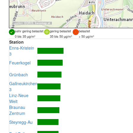
Quellen:
DORIS
,
basemap.at
sehr gering belastet
gering belastet
belastet
0 bis 35 µg/m³
35 bis 50 µg/m³
> 50 µg/m³
Station
Enns-Kristein
3
Feuerkogel
Grünbach
Gallneukirchen
3
Linz-Neue
Welt
Braunau
Zentrum
Steyregg-Au