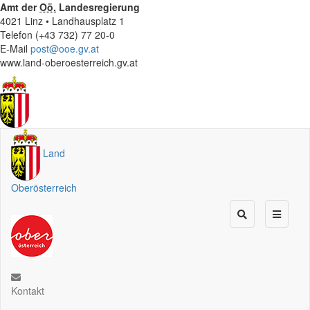
Amt der
Oö.
Landesregierung
4021 Linz • Landhausplatz 1
Telefon (+43 732) 77 20-0
E-Mail
post@ooe.gv.at
www.land-oberoesterreich.gv.at
Land
Oberösterreich
Kontakt