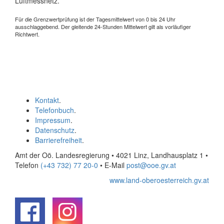
Luftmessnetz.
Für die Grenzwertprüfung ist der Tagesmittelwert von 0 bis 24 Uhr
ausschlaggebend. Der gleitende 24-Stunden Mittelwert gilt als vorläufiger
Richtwert.
Kontakt
.
Telefonbuch
.
Impressum
.
Datenschutz
.
Barrierefreiheit
.
Amt der Oö. Landesregierung • 4021 Linz, Landhausplatz 1
•
Telefon
(+43 732) 77 20-0
• E-Mail
post@ooe.gv.at
www.land-oberoesterreich.gv.at