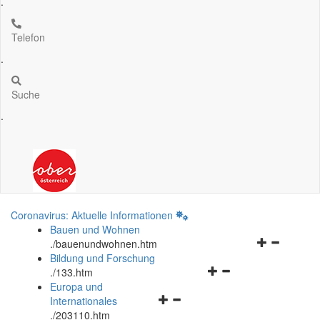
.
Telefon
.
Suche
.
Coronavirus: Aktuelle Informationen
Bauen und Wohnen
Navigationsm
.
/bauenundwohnen.htm
öffnen
Bildung und Forschung
Navigationsmenü
und
.
/133.htm
öffnen
schließen
Europa und
Navigationsmenü
und
Internationales
öffnen
schließen
.
/203110.htm