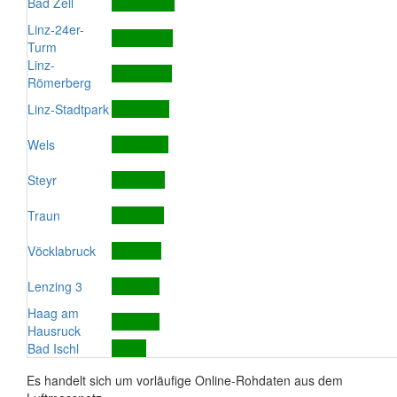
Bad Zell
Linz-24er-
Turm
Linz-
Römerberg
Linz-Stadtpark
Wels
Steyr
Traun
Vöcklabruck
Lenzing 3
Haag am
Hausruck
Bad Ischl
Es handelt sich um vorläufige Online-Rohdaten aus dem