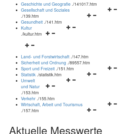
und
Geschichte und Geografie
.
/141017.htm
schließen
Navigationsm
Gesellschaft und Soziales
Navigationsmenü
öffnen
.
/139.htm
öffnen
und
Gesundheit
.
/141.htm
Navigationsmenü
und
schließen
Kultur
Navigationsmenü
öffnen
schließen
.
/kultur.htm
öffnen
und
Navigationsmenü
und
schließen
öffnen
schließen
Land- und Forstwirtschaft
.
/147.htm
und
Sicherheit und Ordnung
.
/89557.htm
schließen
Navigationsm
Sport und Freizeit
.
/151.htm
Navigationsmenü
öffnen
Statistik
.
/statistik.htm
Navigationsmenü
öffnen
und
Umwelt
Navigationsmenü
öffnen
und
schließen
und Natur
öffnen
und
schließen
.
/153.htm
und
schließen
Verkehr
.
/155.htm
schließen
Navigationsm
Wirtschaft, Arbeit und Tourismus
Navigationsmenü
öffnen
.
/157.htm
öffnen
und
und
schließen
Aktuelle Messwerte
schließen