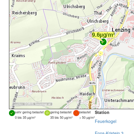
Quellen:
DORIS
,
basemap.at
Station
sehr gering belastet
gering belastet
belastet
0 bis 35 µg/m³
35 bis 50 µg/m³
> 50 µg/m³
Feuerkogel
Enns-Kristein 3