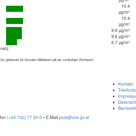
10.4
µg/m³
10.4
µg/m³
9.6 µg/m³
9.6 µg/m³
6.7 µg/m³
netz.
 gleitende 24-Stunden Mittelwert gilt als vorläufiger Richtwert.
Kontakt
.
Telefonb
Impress
Datensch
Barrierefr
efon
(+43 732) 77 20-0
• E-Mail
post@ooe.gv.at