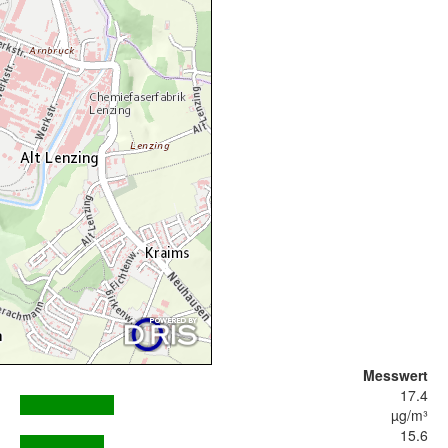
Messwert
17.4
µg/m³
15.6