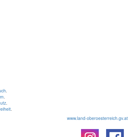
uch
.
um
.
utz
.
eiheit
.
www.land-oberoesterreich.gv.at