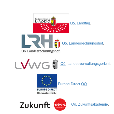
Oö.
Landtag
.
Oö.
Landesrechnungshof
.
Oö.
Landesverwaltungsgericht
.
Europe Direct
OÖ
.
Oö.
Zukunftsakademie
.