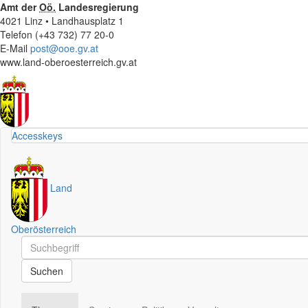
Amt der
Oö.
Landesregierung
4021 Linz • Landhausplatz 1
Telefon (+43 732) 77 20-0
E-Mail
post@ooe.gv.at
www.land-oberoesterreich.gv.at
Accesskeys
Land
Oberösterreich
Schnellsuche
Schnellsuche
Suchen