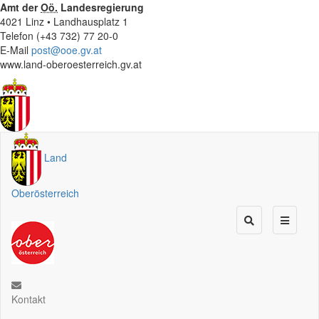
Amt der
Oö.
Landesregierung
4021 Linz • Landhausplatz 1
Telefon (+43 732) 77 20-0
E-Mail
post@ooe.gv.at
www.land-oberoesterreich.gv.at
Land
Oberösterreich
Kontakt