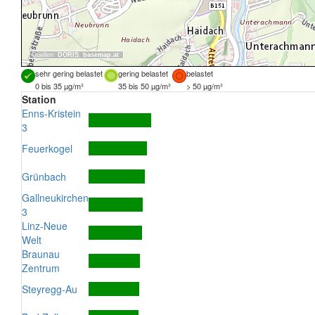
Quellen:
DORIS
,
basemap.at
sehr gering belastet
gering belastet
belastet
0 bis 35 µg/m³
35 bis 50 µg/m³
> 50 µg/m³
Station
Enns-Kristein
3
Feuerkogel
Grünbach
Gallneukirchen
3
Linz-Neue
Welt
Braunau
Zentrum
Steyregg-Au