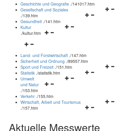
und
Geschichte und Geografie
.
/141017.htm
schließen
Navigationsm
Gesellschaft und Soziales
Navigationsmenü
öffnen
.
/139.htm
öffnen
und
Gesundheit
.
/141.htm
Navigationsmenü
und
schließen
Kultur
Navigationsmenü
öffnen
schließen
.
/kultur.htm
öffnen
und
Navigationsmenü
und
schließen
öffnen
schließen
Land- und Forstwirtschaft
.
/147.htm
und
Sicherheit und Ordnung
.
/89557.htm
schließen
Navigationsm
Sport und Freizeit
.
/151.htm
Navigationsmenü
öffnen
Statistik
.
/statistik.htm
Navigationsmenü
öffnen
und
Umwelt
Navigationsmenü
öffnen
und
schließen
und Natur
öffnen
und
schließen
.
/153.htm
und
schließen
Verkehr
.
/155.htm
schließen
Navigationsm
Wirtschaft, Arbeit und Tourismus
Navigationsmenü
öffnen
.
/157.htm
öffnen
und
und
schließen
Aktuelle Messwerte
schließen