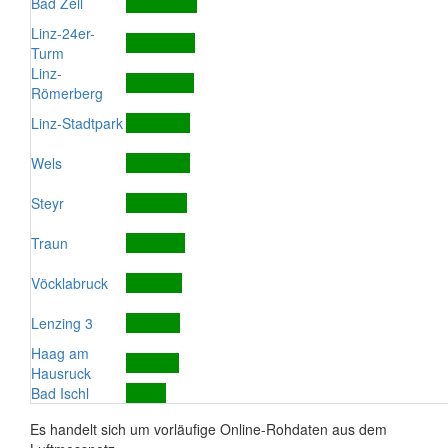
Bad Zell
Linz-24er-
Turm
Linz-
Römerberg
Linz-Stadtpark
Wels
Steyr
Traun
Vöcklabruck
Lenzing 3
Haag am
Hausruck
Bad Ischl
Es handelt sich um vorläufige Online-Rohdaten aus dem