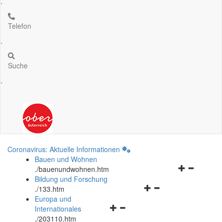
.
Telefon
.
Suche
.
Coronavirus: Aktuelle Informationen
Bauen und Wohnen
Navigationsm
.
/bauenundwohnen.htm
öffnen
Bildung und Forschung
Navigationsmenü
und
.
/133.htm
öffnen
schließen
Europa und
Navigationsmenü
und
Internationales
öffnen
schließen
.
/203110.htm