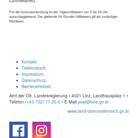
Luftmessnetz.
Für die Grenzwertprüfung ist der Tagesmittelwert von 0 bis 24 Uhr
ausschlaggebend. Der gleitende 24-Stunden Mittelwert gilt als vorläufiger
Richtwert.
Kontakt
.
Telefonbuch
.
Impressum
.
Datenschutz
.
Barrierefreiheit
.
Amt der Oö. Landesregierung • 4021 Linz, Landhausplatz 1
•
Telefon
(+43 732) 77 20-0
• E-Mail
post@ooe.gv.at
www.land-oberoesterreich.gv.at