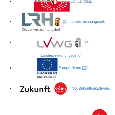
Oö.
Landtag
.
Oö.
Landesrechnungshof
.
Oö.
Landesverwaltungsgericht
.
Europe Direct
OÖ
.
Oö.
Zukunftsakademie
.