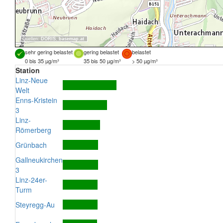
Quellen:
DORIS
,
basemap.at
sehr gering belastet
gering belastet
belastet
0 bis 35 µg/m³
35 bis 50 µg/m³
> 50 µg/m³
Station
Linz-Neue
Welt
Enns-Kristein
3
Linz-
Römerberg
Grünbach
Gallneukirchen
3
Linz-24er-
Turm
Steyregg-Au