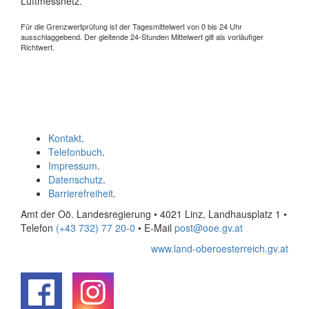
Luftmessnetz.
Für die Grenzwertprüfung ist der Tagesmittelwert von 0 bis 24 Uhr
ausschlaggebend. Der gleitende 24-Stunden Mittelwert gilt als vorläufiger
Richtwert.
Kontakt
.
Telefonbuch
.
Impressum
.
Datenschutz
.
Barrierefreiheit
.
Amt der Oö. Landesregierung • 4021 Linz, Landhausplatz 1
•
Telefon
(+43 732) 77 20-0
• E-Mail
post@ooe.gv.at
www.land-oberoesterreich.gv.at