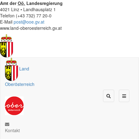
Amt der
Oö.
Landesregierung
4021 Linz • Landhausplatz 1
Telefon (+43 732) 77 20-0
E-Mail
post@ooe.gv.at
www.land-oberoesterreich.gv.at
Land
Oberösterreich
Kontakt