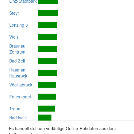
Linz-Stadtpark
Steyr
Lenzing 3
Wels
Braunau
Zentrum
Bad Zell
Haag am
Hausruck
Vöcklabruck
Feuerkogel
Traun
Bad Ischl
Es handelt sich um vorläufige Online-Rohdaten aus dem