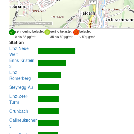
Quellen:
DORIS
,
basemap.at
sehr gering belastet
gering belastet
belastet
0 bis 35 µg/m³
35 bis 50 µg/m³
> 50 µg/m³
Station
Linz-Neue
Welt
Enns-Kristein
3
Linz-
Römerberg
Steyregg-Au
Linz-24er-
Turm
Grünbach
Gallneukirchen
3