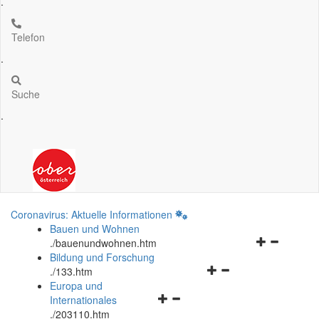
.
Telefon
.
Suche
.
Coronavirus: Aktuelle Informationen
Bauen und Wohnen
Navigationsm
.
/bauenundwohnen.htm
öffnen
Bildung und Forschung
Navigationsmenü
und
.
/133.htm
öffnen
schließen
Europa und
Navigationsmenü
und
Internationales
öffnen
schließen
.
/203110.htm