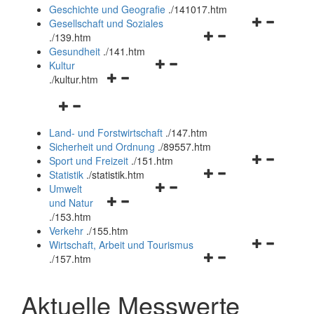
und
Geschichte und Geografie
.
/141017.htm
schließen
Navigationsm
Gesellschaft und Soziales
Navigationsmenü
öffnen
.
/139.htm
öffnen
und
Gesundheit
.
/141.htm
Navigationsmenü
und
schließen
Kultur
Navigationsmenü
öffnen
schließen
.
/kultur.htm
öffnen
und
Navigationsmenü
und
schließen
öffnen
schließen
Land- und Forstwirtschaft
.
/147.htm
und
Sicherheit und Ordnung
.
/89557.htm
schließen
Navigationsm
Sport und Freizeit
.
/151.htm
Navigationsmenü
öffnen
Statistik
.
/statistik.htm
Navigationsmenü
öffnen
und
Umwelt
Navigationsmenü
öffnen
und
schließen
und Natur
öffnen
und
schließen
.
/153.htm
und
schließen
Verkehr
.
/155.htm
schließen
Navigationsm
Wirtschaft, Arbeit und Tourismus
Navigationsmenü
öffnen
.
/157.htm
öffnen
und
und
schließen
Aktuelle Messwerte
schließen