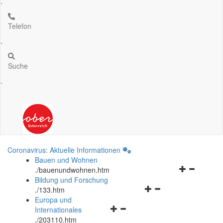
.
Telefon
.
Suche
.
Coronavirus: Aktuelle Informationen
Bauen und Wohnen
Navigationsm
.
/bauenundwohnen.htm
öffnen
Bildung und Forschung
Navigationsmenü
und
.
/133.htm
öffnen
schließen
Europa und
Navigationsmenü
und
Internationales
öffnen
schließen
.
/203110.htm