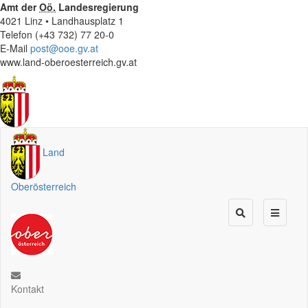
Amt der
Oö.
Landesregierung
4021 Linz • Landhausplatz 1
Telefon (+43 732) 77 20-0
E-Mail
post@ooe.gv.at
www.land-oberoesterreich.gv.at
Land
Oberösterreich
Kontakt