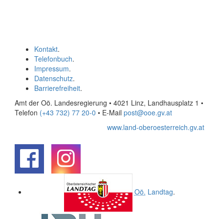
Kontakt
.
Telefonbuch
.
Impressum
.
Datenschutz
.
Barrierefreiheit
.
Amt der Oö. Landesregierung • 4021 Linz, Landhausplatz 1
•
Telefon
(+43 732) 77 20-0
• E-Mail
post@ooe.gv.at
www.land-oberoesterreich.gv.at
.
.
Oö.
Landtag
.