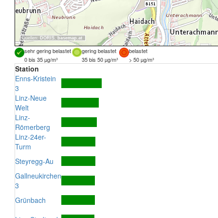
Quellen:
DORIS
,
basemap.at
sehr gering belastet
gering belastet
belastet
0 bis 35 µg/m³
35 bis 50 µg/m³
> 50 µg/m³
Station
Enns-Kristein
3
Linz-Neue
Welt
Linz-
Römerberg
Linz-24er-
Turm
Steyregg-Au
Gallneukirchen
3
Grünbach