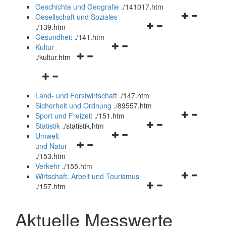
und
Geschichte und Geografie
.
/141017.htm
schließen
Navigationsm
Gesellschaft und Soziales
Navigationsmenü
öffnen
.
/139.htm
öffnen
und
Gesundheit
.
/141.htm
Navigationsmenü
und
schließen
Kultur
Navigationsmenü
öffnen
schließen
.
/kultur.htm
öffnen
und
Navigationsmenü
und
schließen
öffnen
schließen
Land- und Forstwirtschaft
.
/147.htm
und
Sicherheit und Ordnung
.
/89557.htm
schließen
Navigationsm
Sport und Freizeit
.
/151.htm
Navigationsmenü
öffnen
Statistik
.
/statistik.htm
Navigationsmenü
öffnen
und
Umwelt
Navigationsmenü
öffnen
und
schließen
und Natur
öffnen
und
schließen
.
/153.htm
und
schließen
Verkehr
.
/155.htm
schließen
Navigationsm
Wirtschaft, Arbeit und Tourismus
Navigationsmenü
öffnen
.
/157.htm
öffnen
und
und
schließen
Aktuelle Messwerte
schließen