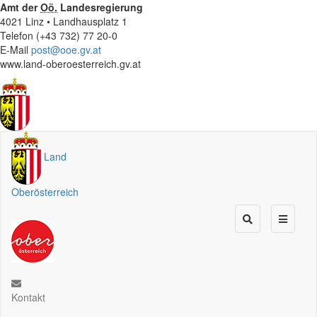
Amt der
Oö.
Landesregierung
4021 Linz • Landhausplatz 1
Telefon (+43 732) 77 20-0
E-Mail
post@ooe.gv.at
www.land-oberoesterreich.gv.at
Land
Oberösterreich
Kontakt