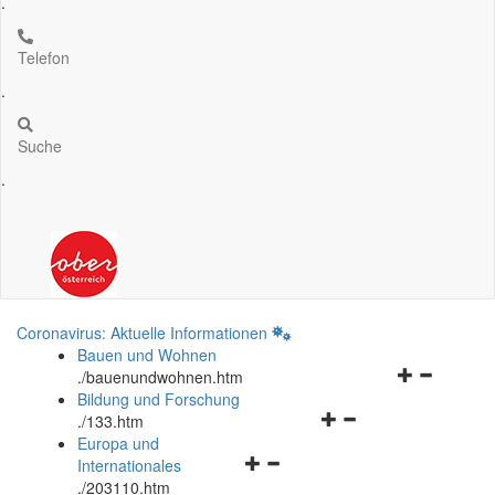
.
Telefon
.
Suche
.
Coronavirus: Aktuelle Informationen
Bauen und Wohnen
Navigationsm
.
/bauenundwohnen.htm
öffnen
Bildung und Forschung
Navigationsmenü
und
.
/133.htm
öffnen
schließen
Europa und
Navigationsmenü
und
Internationales
öffnen
schließen
.
/203110.htm