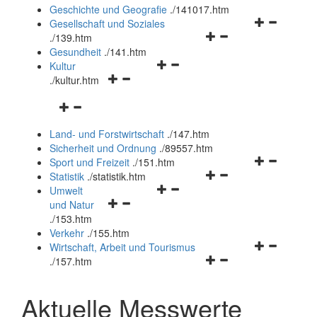
und
Geschichte und Geografie
.
/141017.htm
schließen
Navigationsm
Gesellschaft und Soziales
Navigationsmenü
öffnen
.
/139.htm
öffnen
und
Gesundheit
.
/141.htm
Navigationsmenü
und
schließen
Kultur
Navigationsmenü
öffnen
schließen
.
/kultur.htm
öffnen
und
Navigationsmenü
und
schließen
öffnen
schließen
Land- und Forstwirtschaft
.
/147.htm
und
Sicherheit und Ordnung
.
/89557.htm
schließen
Navigationsm
Sport und Freizeit
.
/151.htm
Navigationsmenü
öffnen
Statistik
.
/statistik.htm
Navigationsmenü
öffnen
und
Umwelt
Navigationsmenü
öffnen
und
schließen
und Natur
öffnen
und
schließen
.
/153.htm
und
schließen
Verkehr
.
/155.htm
schließen
Navigationsm
Wirtschaft, Arbeit und Tourismus
Navigationsmenü
öffnen
.
/157.htm
öffnen
und
und
schließen
Aktuelle Messwerte
schließen