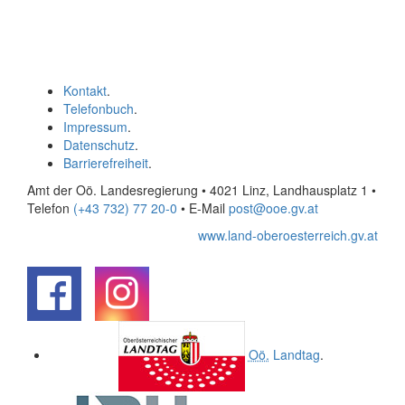
Kontakt
.
Telefonbuch
.
Impressum
.
Datenschutz
.
Barrierefreiheit
.
Amt der Oö. Landesregierung • 4021 Linz, Landhausplatz 1
•
Telefon
(+43 732) 77 20-0
• E-Mail
post@ooe.gv.at
www.land-oberoesterreich.gv.at
.
.
Oö.
Landtag
.