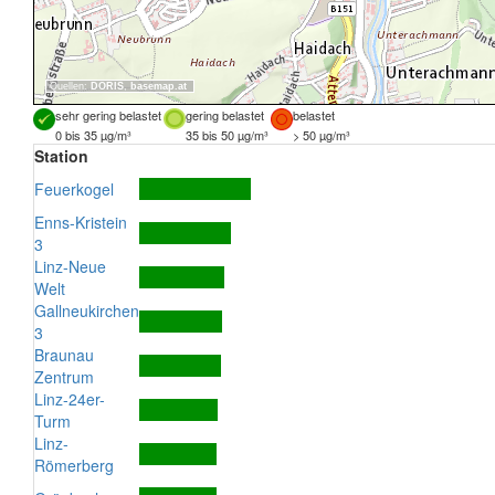
Quellen:
DORIS
,
basemap.at
sehr gering belastet
gering belastet
belastet
0 bis 35 µg/m³
35 bis 50 µg/m³
> 50 µg/m³
Station
Feuerkogel
Enns-Kristein
3
Linz-Neue
Welt
Gallneukirchen
3
Braunau
Zentrum
Linz-24er-
Turm
Linz-
Römerberg