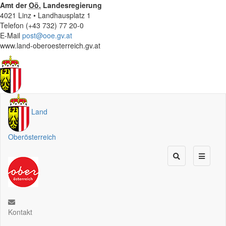
Amt der
Oö.
Landesregierung
4021 Linz • Landhausplatz 1
Telefon (+43 732) 77 20-0
E-Mail
post@ooe.gv.at
www.land-oberoesterreich.gv.at
Land
Oberösterreich
Kontakt