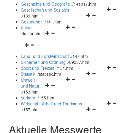
und
Geschichte und Geografie
.
/141017.htm
schließen
Navigationsm
Gesellschaft und Soziales
Navigationsmenü
öffnen
.
/139.htm
öffnen
und
Gesundheit
.
/141.htm
Navigationsmenü
und
schließen
Kultur
Navigationsmenü
öffnen
schließen
.
/kultur.htm
öffnen
und
Navigationsmenü
und
schließen
öffnen
schließen
Land- und Forstwirtschaft
.
/147.htm
und
Sicherheit und Ordnung
.
/89557.htm
schließen
Navigationsm
Sport und Freizeit
.
/151.htm
Navigationsmenü
öffnen
Statistik
.
/statistik.htm
Navigationsmenü
öffnen
und
Umwelt
Navigationsmenü
öffnen
und
schließen
und Natur
öffnen
und
schließen
.
/153.htm
und
schließen
Verkehr
.
/155.htm
schließen
Navigationsm
Wirtschaft, Arbeit und Tourismus
Navigationsmenü
öffnen
.
/157.htm
öffnen
und
und
schließen
Aktuelle Messwerte
schließen