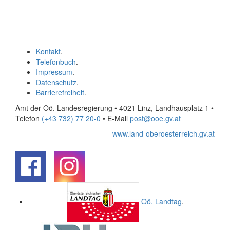
Kontakt
.
Telefonbuch
.
Impressum
.
Datenschutz
.
Barrierefreiheit
.
Amt der Oö. Landesregierung • 4021 Linz, Landhausplatz 1
•
Telefon
(+43 732) 77 20-0
• E-Mail
post@ooe.gv.at
www.land-oberoesterreich.gv.at
.
.
Oö.
Landtag
.