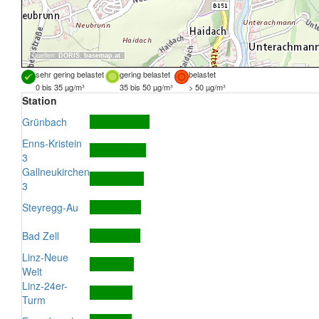
Quellen:
DORIS
,
basemap.at
sehr gering belastet
gering belastet
belastet
0 bis 35 µg/m³
35 bis 50 µg/m³
> 50 µg/m³
Station
Grünbach
Enns-Kristein
3
Gallneukirchen
3
Steyregg-Au
Bad Zell
Linz-Neue
Welt
Linz-24er-
Turm