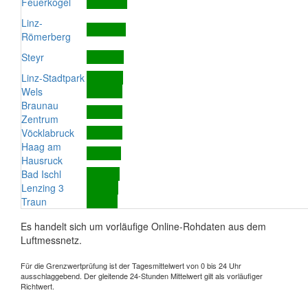
Feuerkogel
Linz-
Römerberg
Steyr
Linz-Stadtpark
Wels
Braunau
Zentrum
Vöcklabruck
Haag am
Hausruck
Bad Ischl
Lenzing 3
Traun
Es handelt sich um vorläufige Online-Rohdaten aus dem
Luftmessnetz.
Für die Grenzwertprüfung ist der Tagesmittelwert von 0 bis 24 Uhr
ausschlaggebend. Der gleitende 24-Stunden Mittelwert gilt als vorläufiger
Richtwert.