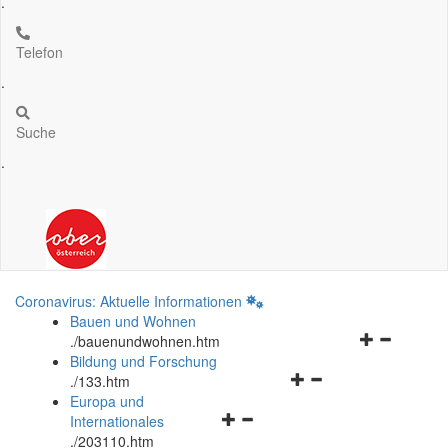
.
Telefon
.
Suche
.
Coronavirus: Aktuelle Informationen
Bauen und Wohnen
Navigationsm
.
/bauenundwohnen.htm
öffnen
Bildung und Forschung
Navigationsmenü
und
.
/133.htm
öffnen
schließen
Europa und
Navigationsmenü
und
Internationales
öffnen
schließen
.
/203110.htm