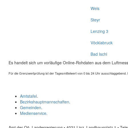
Wels
Steyr
Lenzing 3
Vöcklabruck
Bad Ischl
Es handelt sich um vorläufige Online-Rohdaten aus dem Luftmess
Für die Grenzwertprüfung ist der Tagesmittelwert von 0 bis 24 Uhr ausschlaggebend. Der
Amtstafel
.
Bezirkshauptmannschaften
.
Gemeinden
.
Medienservice
.
Amt der Oö. Landesregierung • 4021 Linz, Landhausplatz 1
• Tel