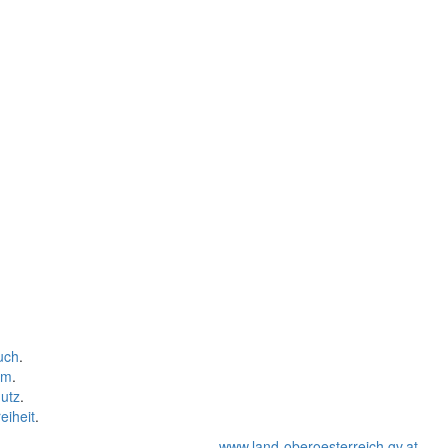
uch
.
um
.
utz
.
eiheit
.
www.land-oberoesterreich.gv.at