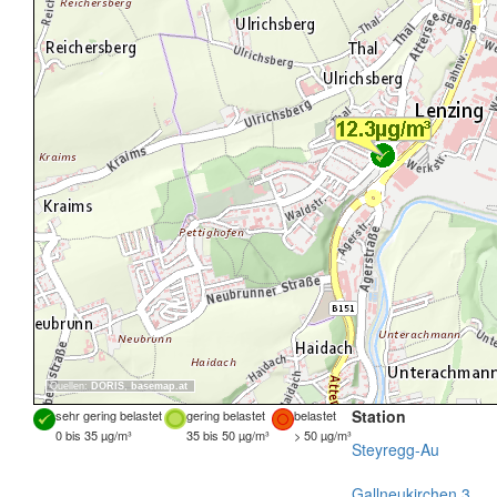
Quellen:
DORIS
,
basemap.at
Station
sehr gering belastet
gering belastet
belastet
0 bis 35 µg/m³
35 bis 50 µg/m³
> 50 µg/m³
Steyregg-Au
Gallneukirchen 3