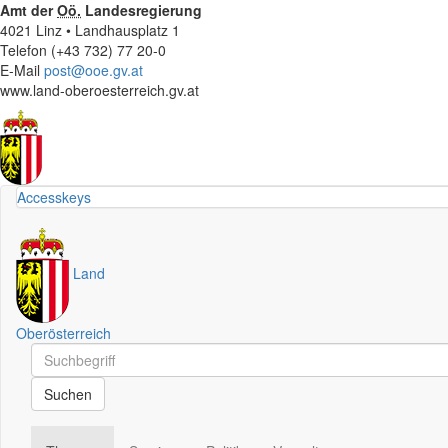
Amt der
Oö.
Landesregierung
4021 Linz • Landhausplatz 1
Telefon (+43 732) 77 20-0
E-Mail
post@ooe.gv.at
www.land-oberoesterreich.gv.at
Accesskeys
Land
Oberösterreich
Schnellsuche
Schnellsuche
Suchen