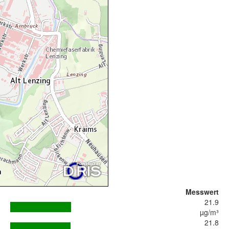
Messwert
21.9
µg/m³
21.8