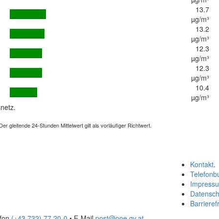
13.7
µg/m³
13.2
µg/m³
12.3
µg/m³
12.3
µg/m³
10.4
µg/m³
netz.
 gleitende 24-Stunden Mittelwert gilt als vorläufiger Richtwert.
Kontakt
.
Telefonb
Impress
Datensch
Barrierefr
efon
(+43 732) 77 20-0
• E-Mail
post@ooe.gv.at