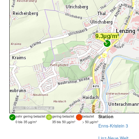
Quellen:
DORIS
,
basemap.at
Station
sehr gering belastet
gering belastet
belastet
0 bis 35 µg/m³
35 bis 50 µg/m³
> 50 µg/m³
Enns-Kristein 3
Linz-Neue Welt