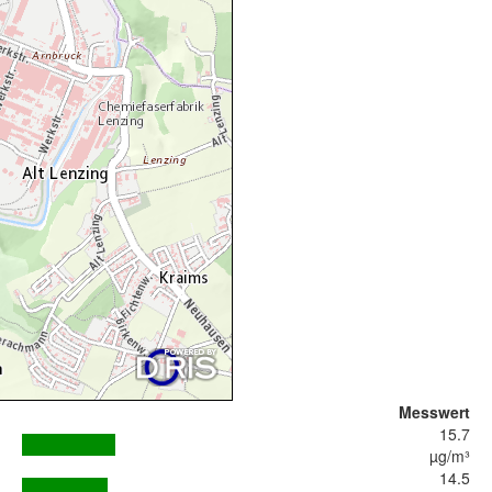
Messwert
15.7
µg/m³
14.5