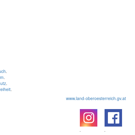
uch
.
um
.
utz
.
eiheit
.
www.land-oberoesterreich.gv.at
.
.