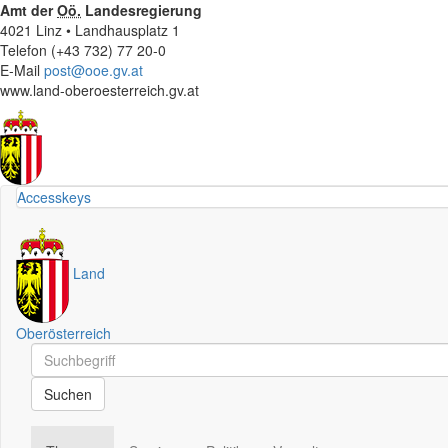
Amt der
Oö.
Landesregierung
4021 Linz • Landhausplatz 1
Telefon (+43 732) 77 20-0
E-Mail
post@ooe.gv.at
www.land-oberoesterreich.gv.at
Accesskeys
Land
Oberösterreich
Schnellsuche
Schnellsuche
Suchen