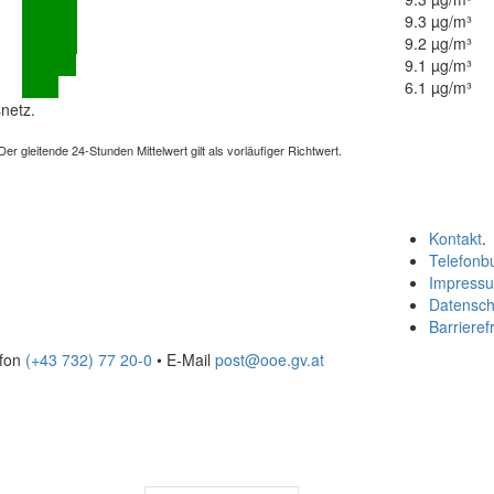
9.3 µg/m³
9.2 µg/m³
9.1 µg/m³
6.1 µg/m³
netz.
 gleitende 24-Stunden Mittelwert gilt als vorläufiger Richtwert.
Kontakt
.
Telefonb
Impress
Datensch
Barrierefr
efon
(+43 732) 77 20-0
• E-Mail
post@ooe.gv.at