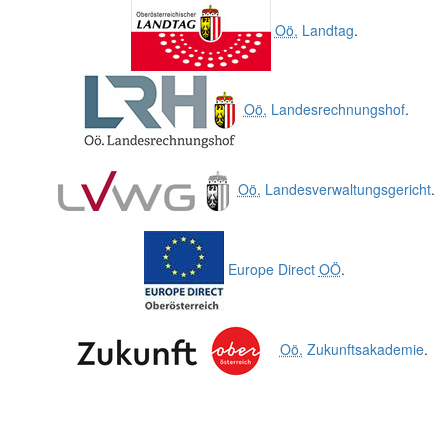
Oö.
Landtag
.
Oö.
Landesrechnungshof
.
Oö.
Landesverwaltungsgericht
.
Europe Direct
OÖ
.
Oö.
Zukunftsakademie
.