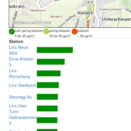
Quellen:
DORIS
,
basemap.at
sehr gering belastet
gering belastet
belastet
0 bis 35 µg/m³
35 bis 50 µg/m³
> 50 µg/m³
Station
Linz-Neue
Welt
Enns-Kristein
3
Linz-
Römerberg
Linz-Stadtpark
Steyregg-Au
Linz-24er-
Turm
Gallneukirchen
3