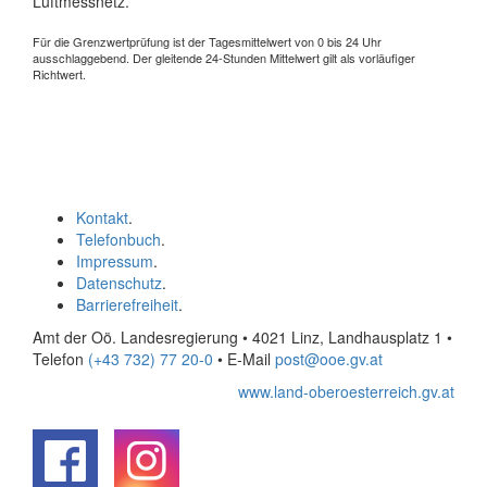
Luftmessnetz.
Für die Grenzwertprüfung ist der Tagesmittelwert von 0 bis 24 Uhr
ausschlaggebend. Der gleitende 24-Stunden Mittelwert gilt als vorläufiger
Richtwert.
Kontakt
.
Telefonbuch
.
Impressum
.
Datenschutz
.
Barrierefreiheit
.
Amt der Oö. Landesregierung • 4021 Linz, Landhausplatz 1
•
Telefon
(+43 732) 77 20-0
• E-Mail
post@ooe.gv.at
www.land-oberoesterreich.gv.at