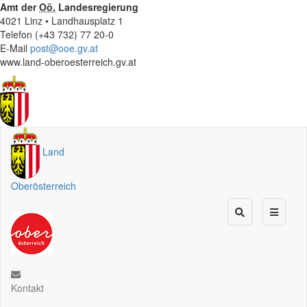
Amt der
Oö.
Landesregierung
4021 Linz • Landhausplatz 1
Telefon (+43 732) 77 20-0
E-Mail
post@ooe.gv.at
www.land-oberoesterreich.gv.at
Land
Oberösterreich
Kontakt