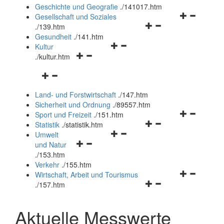
und
Geschichte und Geografie
.
/141017.htm
schließen
Navigationsm
Gesellschaft und Soziales
Navigationsmenü
öffnen
.
/139.htm
öffnen
und
Gesundheit
.
/141.htm
Navigationsmenü
und
schließen
Kultur
Navigationsmenü
öffnen
schließen
.
/kultur.htm
öffnen
und
Navigationsmenü
und
schließen
öffnen
schließen
Land- und Forstwirtschaft
.
/147.htm
und
Sicherheit und Ordnung
.
/89557.htm
schließen
Navigationsm
Sport und Freizeit
.
/151.htm
Navigationsmenü
öffnen
Statistik
.
/statistik.htm
Navigationsmenü
öffnen
und
Umwelt
Navigationsmenü
öffnen
und
schließen
und Natur
öffnen
und
schließen
.
/153.htm
und
schließen
Verkehr
.
/155.htm
schließen
Navigationsm
Wirtschaft, Arbeit und Tourismus
Navigationsmenü
öffnen
.
/157.htm
öffnen
und
und
schließen
Aktuelle Messwerte
schließen