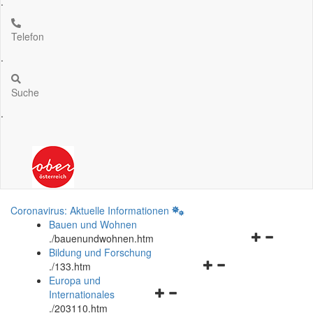
.
Telefon
.
Suche
.
Coronavirus: Aktuelle Informationen
Bauen und Wohnen
Navigationsm
.
/bauenundwohnen.htm
öffnen
Bildung und Forschung
Navigationsmenü
und
.
/133.htm
öffnen
schließen
Europa und
Navigationsmenü
und
Internationales
öffnen
schließen
.
/203110.htm