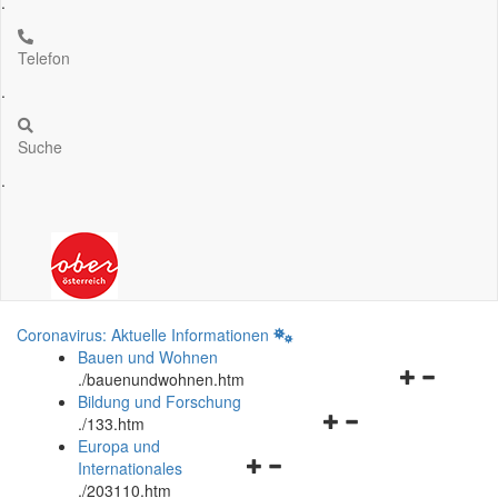
.
Telefon
.
Suche
.
Coronavirus: Aktuelle Informationen
Bauen und Wohnen
Navigationsm
.
/bauenundwohnen.htm
öffnen
Bildung und Forschung
Navigationsmenü
und
.
/133.htm
öffnen
schließen
Europa und
Navigationsmenü
und
Internationales
öffnen
schließen
.
/203110.htm