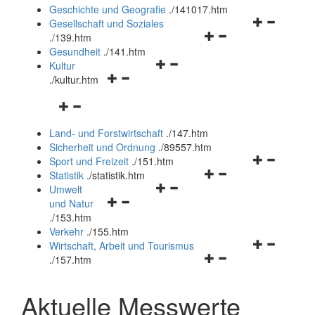
und
Geschichte und Geografie
.
/141017.htm
schließen
Navigationsm
Gesellschaft und Soziales
Navigationsmenü
öffnen
.
/139.htm
öffnen
und
Gesundheit
.
/141.htm
Navigationsmenü
und
schließen
Kultur
Navigationsmenü
öffnen
schließen
.
/kultur.htm
öffnen
und
Navigationsmenü
und
schließen
öffnen
schließen
Land- und Forstwirtschaft
.
/147.htm
und
Sicherheit und Ordnung
.
/89557.htm
schließen
Navigationsm
Sport und Freizeit
.
/151.htm
Navigationsmenü
öffnen
Statistik
.
/statistik.htm
Navigationsmenü
öffnen
und
Umwelt
Navigationsmenü
öffnen
und
schließen
und Natur
öffnen
und
schließen
.
/153.htm
und
schließen
Verkehr
.
/155.htm
schließen
Navigationsm
Wirtschaft, Arbeit und Tourismus
Navigationsmenü
öffnen
.
/157.htm
öffnen
und
und
schließen
Aktuelle Messwerte
schließen