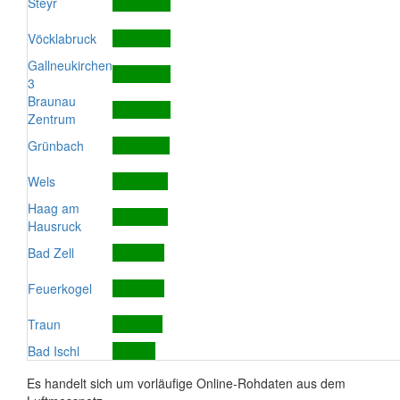
Steyr
Vöcklabruck
Gallneukirchen
3
Braunau
Zentrum
Grünbach
Wels
Haag am
Hausruck
Bad Zell
Feuerkogel
Traun
Bad Ischl
Es handelt sich um vorläufige Online-Rohdaten aus dem