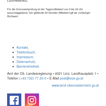
Luftmessnetz.
Für die Grenzwertprüfung ist der Tagesmittelwert von 0 bis 24 Uhr
ausschlaggebend. Der gleitende 24-Stunden Mittelwert gilt als vorläufiger
Richtwert.
Kontakt
.
Telefonbuch
.
Impressum
.
Datenschutz
.
Barrierefreiheit
.
Amt der Oö. Landesregierung • 4021 Linz, Landhausplatz 1
•
Telefon
(+43 732) 77 20-0
• E-Mail
post@ooe.gv.at
www.land-oberoesterreich.gv.at