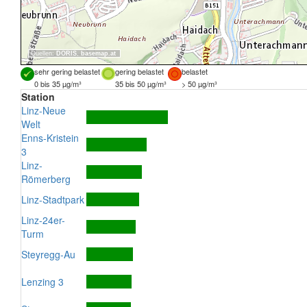
Quellen:
DORIS
,
basemap.at
sehr gering belastet
gering belastet
belastet
0 bis 35 µg/m³
35 bis 50 µg/m³
> 50 µg/m³
Station
Linz-Neue
Welt
Enns-Kristein
3
Linz-
Römerberg
Linz-Stadtpark
Linz-24er-
Turm
Steyregg-Au
Lenzing 3