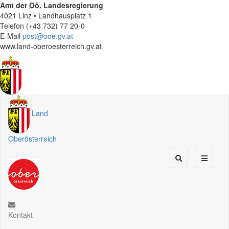
Amt der
Oö.
Landesregierung
4021 Linz • Landhausplatz 1
Telefon (+43 732) 77 20-0
E-Mail
post@ooe.gv.at
www.land-oberoesterreich.gv.at
Land
Oberösterreich
Kontakt