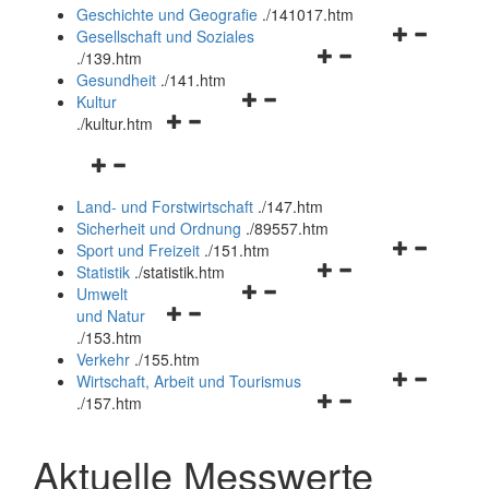
und
Geschichte und Geografie
.
/141017.htm
schließen
Navigationsm
Gesellschaft und Soziales
Navigationsmenü
öffnen
.
/139.htm
öffnen
und
Gesundheit
.
/141.htm
Navigationsmenü
und
schließen
Kultur
Navigationsmenü
öffnen
schließen
.
/kultur.htm
öffnen
und
Navigationsmenü
und
schließen
öffnen
schließen
Land- und Forstwirtschaft
.
/147.htm
und
Sicherheit und Ordnung
.
/89557.htm
schließen
Navigationsm
Sport und Freizeit
.
/151.htm
Navigationsmenü
öffnen
Statistik
.
/statistik.htm
Navigationsmenü
öffnen
und
Umwelt
Navigationsmenü
öffnen
und
schließen
und Natur
öffnen
und
schließen
.
/153.htm
und
schließen
Verkehr
.
/155.htm
schließen
Navigationsm
Wirtschaft, Arbeit und Tourismus
Navigationsmenü
öffnen
.
/157.htm
öffnen
und
und
schließen
Aktuelle Messwerte
schließen