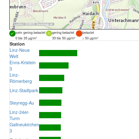
Quellen:
DORIS
,
basemap.at
sehr gering belastet
gering belastet
belastet
0 bis 35 µg/m³
35 bis 50 µg/m³
> 50 µg/m³
Station
Linz-Neue
Welt
Enns-Kristein
3
Linz-
Römerberg
Linz-Stadtpark
Steyregg-Au
Linz-24er-
Turm
Gallneukirchen
3