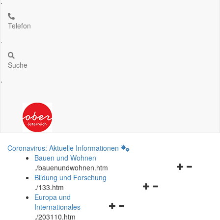
.
Telefon
.
Suche
.
Coronavirus: Aktuelle Informationen
Bauen und Wohnen
Navigationsm
.
/bauenundwohnen.htm
öffnen
Bildung und Forschung
Navigationsmenü
und
.
/133.htm
öffnen
schließen
Europa und
Navigationsmenü
und
Internationales
öffnen
schließen
.
/203110.htm