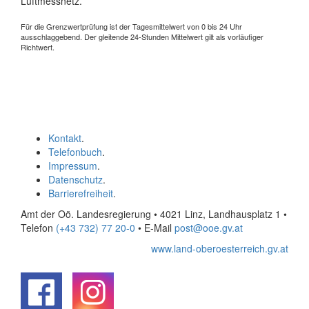
Luftmessnetz.
Für die Grenzwertprüfung ist der Tagesmittelwert von 0 bis 24 Uhr
ausschlaggebend. Der gleitende 24-Stunden Mittelwert gilt als vorläufiger
Richtwert.
Kontakt
.
Telefonbuch
.
Impressum
.
Datenschutz
.
Barrierefreiheit
.
Amt der Oö. Landesregierung • 4021 Linz, Landhausplatz 1
•
Telefon
(+43 732) 77 20-0
• E-Mail
post@ooe.gv.at
www.land-oberoesterreich.gv.at