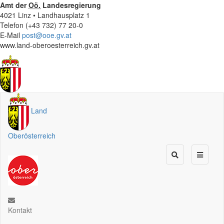
Amt der
Oö.
Landesregierung
4021 Linz • Landhausplatz 1
Telefon (+43 732) 77 20-0
E-Mail
post@ooe.gv.at
www.land-oberoesterreich.gv.at
Land
Oberösterreich
Kontakt