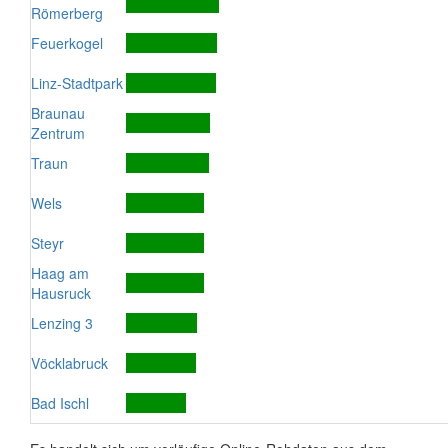
Römerberg
Feuerkogel
Linz-Stadtpark
Braunau
Zentrum
Traun
Wels
Steyr
Haag am
Hausruck
Lenzing 3
Vöcklabruck
Bad Ischl