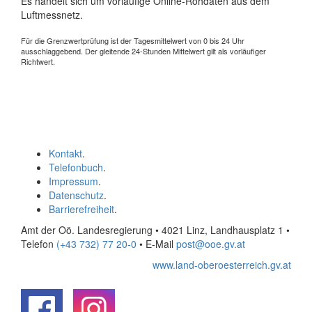
Es handelt sich um vorläufige Online-Rohdaten aus dem
Luftmessnetz.
Für die Grenzwertprüfung ist der Tagesmittelwert von 0 bis 24 Uhr
ausschlaggebend. Der gleitende 24-Stunden Mittelwert gilt als vorläufiger
Richtwert.
Kontakt
.
Telefonbuch
.
Impressum
.
Datenschutz
.
Barrierefreiheit
.
Amt der Oö. Landesregierung • 4021 Linz, Landhausplatz 1
•
Telefon
(+43 732) 77 20-0
• E-Mail
post@ooe.gv.at
www.land-oberoesterreich.gv.at