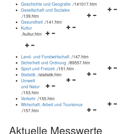
und
Geschichte und Geografie
.
/141017.htm
schließen
Navigationsm
Gesellschaft und Soziales
Navigationsmenü
öffnen
.
/139.htm
öffnen
und
Gesundheit
.
/141.htm
Navigationsmenü
und
schließen
Kultur
Navigationsmenü
öffnen
schließen
.
/kultur.htm
öffnen
und
Navigationsmenü
und
schließen
öffnen
schließen
Land- und Forstwirtschaft
.
/147.htm
und
Sicherheit und Ordnung
.
/89557.htm
schließen
Navigationsm
Sport und Freizeit
.
/151.htm
Navigationsmenü
öffnen
Statistik
.
/statistik.htm
Navigationsmenü
öffnen
und
Umwelt
Navigationsmenü
öffnen
und
schließen
und Natur
öffnen
und
schließen
.
/153.htm
und
schließen
Verkehr
.
/155.htm
schließen
Navigationsm
Wirtschaft, Arbeit und Tourismus
Navigationsmenü
öffnen
.
/157.htm
öffnen
und
und
schließen
Aktuelle Messwerte
schließen