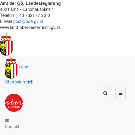
Amt der
Oö.
Landesregierung
4021 Linz • Landhausplatz 1
Telefon (+43 732) 77 20-0
E-Mail
post@ooe.gv.at
www.land-oberoesterreich.gv.at
Land
Oberösterreich
Kontakt