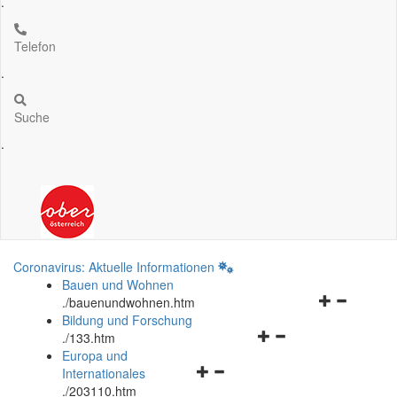
.
Telefon
.
Suche
.
Coronavirus: Aktuelle Informationen
Bauen und Wohnen
Navigationsm
.
/bauenundwohnen.htm
öffnen
Bildung und Forschung
Navigationsmenü
und
.
/133.htm
öffnen
schließen
Europa und
Navigationsmenü
und
Internationales
öffnen
schließen
.
/203110.htm