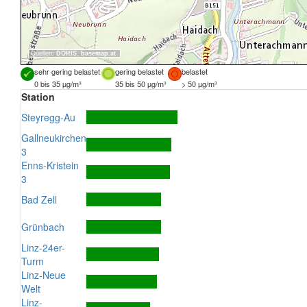
Quellen:
DORIS
,
basemap.at
sehr gering belastet
gering belastet
belastet
0 bis 35 µg/m³
35 bis 50 µg/m³
> 50 µg/m³
Station
Steyregg-Au
Gallneukirchen
3
Enns-Kristein
3
Bad Zell
Grünbach
Linz-24er-
Turm
Linz-Neue
Welt
Linz-