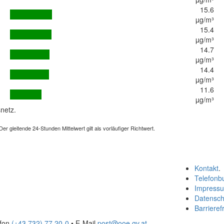
15.6
µg/m³
15.4
µg/m³
14.7
µg/m³
14.4
µg/m³
11.6
µg/m³
netz.
 gleitende 24-Stunden Mittelwert gilt als vorläufiger Richtwert.
Kontakt
.
Telefonb
Impress
Datensch
Barrierefr
efon
(+43 732) 77 20-0
• E-Mail
post@ooe.gv.at