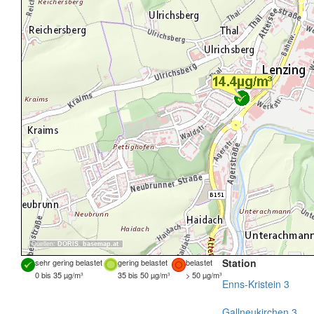
Quellen:
DORIS
,
basemap.at
Station
sehr gering belastet
gering belastet
belastet
0 bis 35 µg/m³
35 bis 50 µg/m³
> 50 µg/m³
Enns-Kristein 3
Gallneukirchen 3