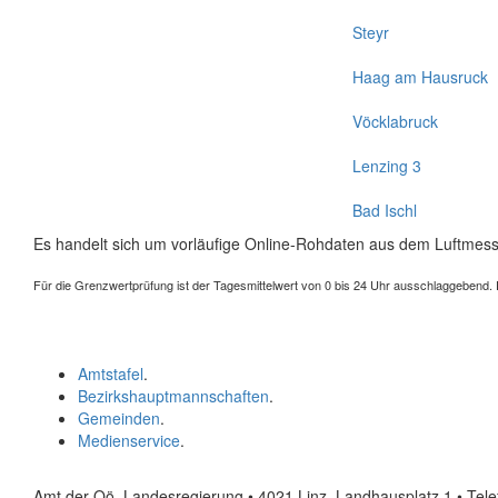
Steyr
Haag am Hausruck
Vöcklabruck
Lenzing 3
Bad Ischl
Es handelt sich um vorläufige Online-Rohdaten aus dem Luftmess
Für die Grenzwertprüfung ist der Tagesmittelwert von 0 bis 24 Uhr ausschlaggebend. Der
Amtstafel
.
Bezirkshauptmannschaften
.
Gemeinden
.
Medienservice
.
Amt der Oö. Landesregierung • 4021 Linz, Landhausplatz 1
• Tel