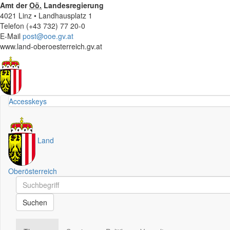
Amt der
Oö.
Landesregierung
4021 Linz • Landhausplatz 1
Telefon (+43 732) 77 20-0
E-Mail
post@ooe.gv.at
www.land-oberoesterreich.gv.at
Accesskeys
Land
Oberösterreich
Schnellsuche
Schnellsuche
Suchen