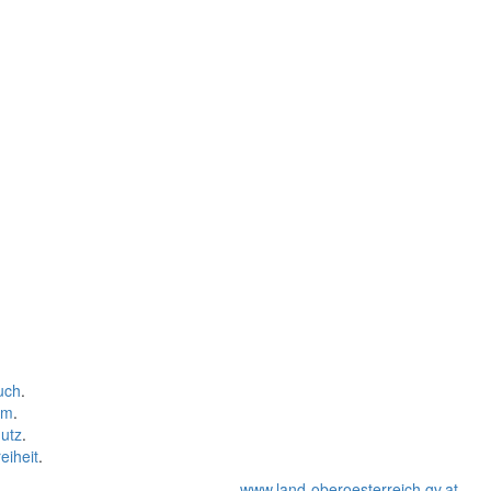
uch
.
um
.
utz
.
eiheit
.
www.land-oberoesterreich.gv.at