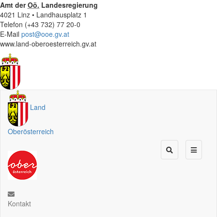
Amt der
Oö.
Landesregierung
4021 Linz • Landhausplatz 1
Telefon (+43 732) 77 20-0
E-Mail
post@ooe.gv.at
www.land-oberoesterreich.gv.at
Land
Oberösterreich
Kontakt