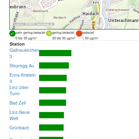
Quellen:
DORIS
,
basemap.at
sehr gering belastet
gering belastet
belastet
0 bis 35 µg/m³
35 bis 50 µg/m³
> 50 µg/m³
Station
Gallneukirchen
3
Steyregg-Au
Enns-Kristein
3
Linz-24er-
Turm
Bad Zell
Linz-Neue
Welt
Grünbach