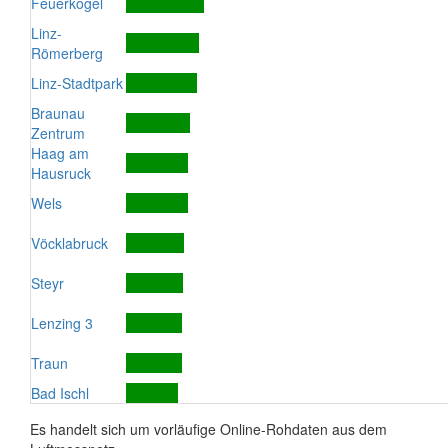
Feuerkogel
Linz-
Römerberg
Linz-Stadtpark
Braunau
Zentrum
Haag am
Hausruck
Wels
Vöcklabruck
Steyr
Lenzing 3
Traun
Bad Ischl
Es handelt sich um vorläufige Online-Rohdaten aus dem