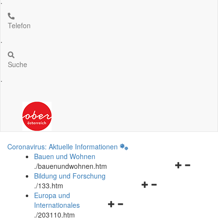
.
Telefon
.
Suche
.
Coronavirus: Aktuelle Informationen
Bauen und Wohnen
Navigationsm
.
/bauenundwohnen.htm
öffnen
Bildung und Forschung
Navigationsmenü
und
.
/133.htm
öffnen
schließen
Europa und
Navigationsmenü
und
Internationales
öffnen
schließen
.
/203110.htm