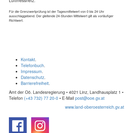
Luftmessnetz.
Für die Grenzwertprüfung ist der Tagesmittelwert von 0 bis 24 Uhr
ausschlaggebend. Der gleitende 24-Stunden Mittelwert gilt als vorläufiger
Richtwert.
Kontakt
.
Telefonbuch
.
Impressum
.
Datenschutz
.
Barrierefreiheit
.
Amt der Oö. Landesregierung • 4021 Linz, Landhausplatz 1
•
Telefon
(+43 732) 77 20-0
• E-Mail
post@ooe.gv.at
www.land-oberoesterreich.gv.at