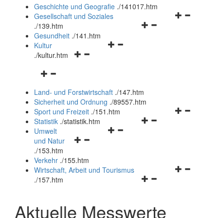
und
Geschichte und Geografie
.
/141017.htm
schließen
Navigationsm
Gesellschaft und Soziales
Navigationsmenü
öffnen
.
/139.htm
öffnen
und
Gesundheit
.
/141.htm
Navigationsmenü
und
schließen
Kultur
Navigationsmenü
öffnen
schließen
.
/kultur.htm
öffnen
und
Navigationsmenü
und
schließen
öffnen
schließen
Land- und Forstwirtschaft
.
/147.htm
und
Sicherheit und Ordnung
.
/89557.htm
schließen
Navigationsm
Sport und Freizeit
.
/151.htm
Navigationsmenü
öffnen
Statistik
.
/statistik.htm
Navigationsmenü
öffnen
und
Umwelt
Navigationsmenü
öffnen
und
schließen
und Natur
öffnen
und
schließen
.
/153.htm
und
schließen
Verkehr
.
/155.htm
schließen
Navigationsm
Wirtschaft, Arbeit und Tourismus
Navigationsmenü
öffnen
.
/157.htm
öffnen
und
und
schließen
Aktuelle Messwerte
schließen