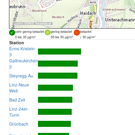
Quellen:
DORIS
,
basemap.at
sehr gering belastet
gering belastet
belastet
0 bis 35 µg/m³
35 bis 50 µg/m³
> 50 µg/m³
Station
Enns-Kristein
3
Gallneukirchen
3
Steyregg-Au
Linz-Neue
Welt
Bad Zell
Linz-24er-
Turm
Grünbach