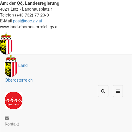
Amt der
Oö.
Landesregierung
4021 Linz • Landhausplatz 1
Telefon (+43 732) 77 20-0
E-Mail
post@ooe.gv.at
www.land-oberoesterreich.gv.at
Land
Oberösterreich
Kontakt