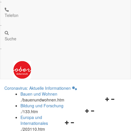
.
Telefon
.
Suche
.
Coronavirus: Aktuelle Informationen
Bauen und Wohnen
Navigationsm
.
/bauenundwohnen.htm
öffnen
Bildung und Forschung
Navigationsmenü
und
.
/133.htm
öffnen
schließen
Europa und
Navigationsmenü
und
Internationales
öffnen
schließen
.
/203110.htm