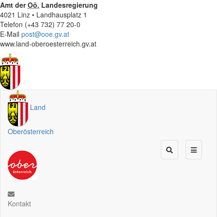
Amt der
Oö.
Landesregierung
4021 Linz • Landhausplatz 1
Telefon (+43 732) 77 20-0
E-Mail
post@ooe.gv.at
www.land-oberoesterreich.gv.at
Land
Oberösterreich
Kontakt