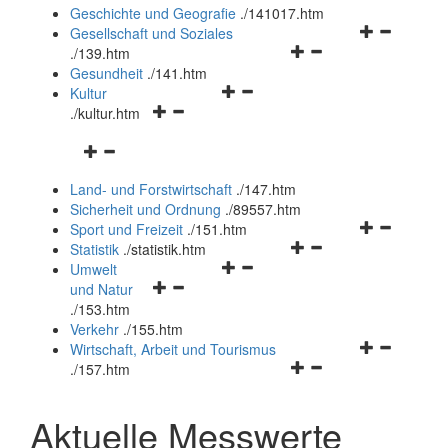
und
Geschichte und Geografie
.
/141017.htm
schließen
Navigationsm
Gesellschaft und Soziales
Navigationsmenü
öffnen
.
/139.htm
öffnen
und
Gesundheit
.
/141.htm
Navigationsmenü
und
schließen
Kultur
Navigationsmenü
öffnen
schließen
.
/kultur.htm
öffnen
und
Navigationsmenü
und
schließen
öffnen
schließen
Land- und Forstwirtschaft
.
/147.htm
und
Sicherheit und Ordnung
.
/89557.htm
schließen
Navigationsm
Sport und Freizeit
.
/151.htm
Navigationsmenü
öffnen
Statistik
.
/statistik.htm
Navigationsmenü
öffnen
und
Umwelt
Navigationsmenü
öffnen
und
schließen
und Natur
öffnen
und
schließen
.
/153.htm
und
schließen
Verkehr
.
/155.htm
schließen
Navigationsm
Wirtschaft, Arbeit und Tourismus
Navigationsmenü
öffnen
.
/157.htm
öffnen
und
und
schließen
Aktuelle Messwerte
schließen