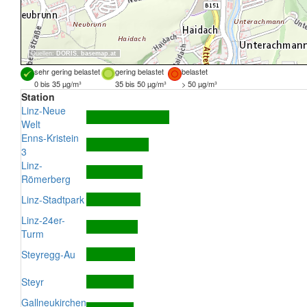
Quellen:
DORIS
,
basemap.at
sehr gering belastet
gering belastet
belastet
0 bis 35 µg/m³
35 bis 50 µg/m³
> 50 µg/m³
Station
Linz-Neue
Welt
Enns-Kristein
3
Linz-
Römerberg
Linz-Stadtpark
Linz-24er-
Turm
Steyregg-Au
Steyr
Gallneukirchen