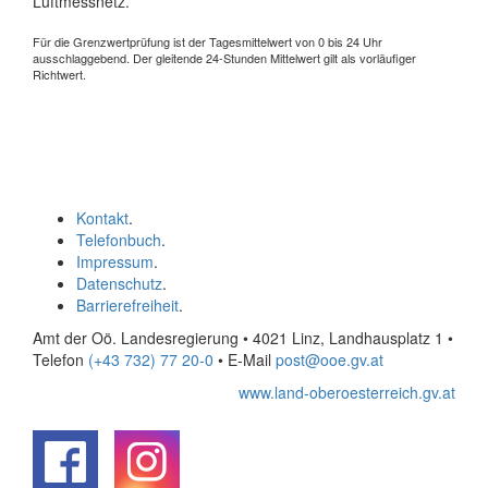
Luftmessnetz.
Für die Grenzwertprüfung ist der Tagesmittelwert von 0 bis 24 Uhr
ausschlaggebend. Der gleitende 24-Stunden Mittelwert gilt als vorläufiger
Richtwert.
Kontakt
.
Telefonbuch
.
Impressum
.
Datenschutz
.
Barrierefreiheit
.
Amt der Oö. Landesregierung • 4021 Linz, Landhausplatz 1
•
Telefon
(+43 732) 77 20-0
• E-Mail
post@ooe.gv.at
www.land-oberoesterreich.gv.at