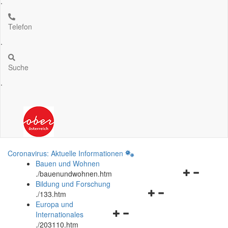
.
Telefon
.
Suche
.
Coronavirus: Aktuelle Informationen
Bauen und Wohnen
Navigationsm
.
/bauenundwohnen.htm
öffnen
Bildung und Forschung
Navigationsmenü
und
.
/133.htm
öffnen
schließen
Europa und
Navigationsmenü
und
Internationales
öffnen
schließen
.
/203110.htm