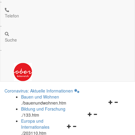
.
Telefon
.
Suche
.
Coronavirus: Aktuelle Informationen
Bauen und Wohnen
Navigationsm
.
/bauenundwohnen.htm
öffnen
Bildung und Forschung
Navigationsmenü
und
.
/133.htm
öffnen
schließen
Europa und
Navigationsmenü
und
Internationales
öffnen
schließen
.
/203110.htm