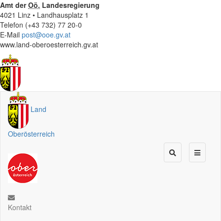
Amt der
Oö.
Landesregierung
4021 Linz • Landhausplatz 1
Telefon (+43 732) 77 20-0
E-Mail
post@ooe.gv.at
www.land-oberoesterreich.gv.at
Land
Oberösterreich
Kontakt