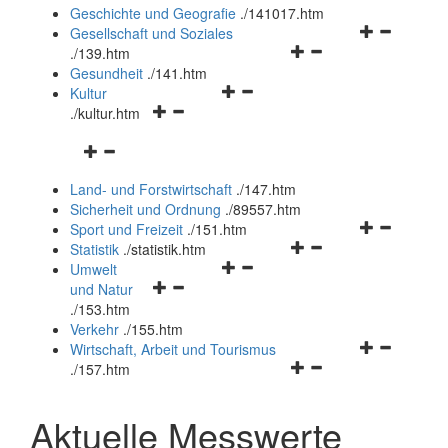
und
Geschichte und Geografie
.
/141017.htm
schließen
Navigationsm
Gesellschaft und Soziales
Navigationsmenü
öffnen
.
/139.htm
öffnen
und
Gesundheit
.
/141.htm
Navigationsmenü
und
schließen
Kultur
Navigationsmenü
öffnen
schließen
.
/kultur.htm
öffnen
und
Navigationsmenü
und
schließen
öffnen
schließen
Land- und Forstwirtschaft
.
/147.htm
und
Sicherheit und Ordnung
.
/89557.htm
schließen
Navigationsm
Sport und Freizeit
.
/151.htm
Navigationsmenü
öffnen
Statistik
.
/statistik.htm
Navigationsmenü
öffnen
und
Umwelt
Navigationsmenü
öffnen
und
schließen
und Natur
öffnen
und
schließen
.
/153.htm
und
schließen
Verkehr
.
/155.htm
schließen
Navigationsm
Wirtschaft, Arbeit und Tourismus
Navigationsmenü
öffnen
.
/157.htm
öffnen
und
und
schließen
Aktuelle Messwerte
schließen