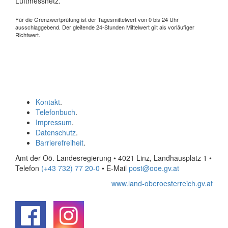
Luftmessnetz.
Für die Grenzwertprüfung ist der Tagesmittelwert von 0 bis 24 Uhr
ausschlaggebend. Der gleitende 24-Stunden Mittelwert gilt als vorläufiger
Richtwert.
Kontakt
.
Telefonbuch
.
Impressum
.
Datenschutz
.
Barrierefreiheit
.
Amt der Oö. Landesregierung • 4021 Linz, Landhausplatz 1
•
Telefon
(+43 732) 77 20-0
• E-Mail
post@ooe.gv.at
www.land-oberoesterreich.gv.at