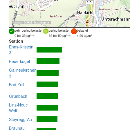
Quellen:
DORIS
,
basemap.at
sehr gering belastet
gering belastet
belastet
0 bis 35 µg/m³
35 bis 50 µg/m³
> 50 µg/m³
Station
Enns-Kristein
3
Feuerkogel
Gallneukirchen
3
Bad Zell
Grünbach
Linz-Neue
Welt
Steyregg-Au
Braunau