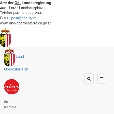
Amt der
Oö.
Landesregierung
4021 Linz • Landhausplatz 1
Telefon (+43 732) 77 20-0
E-Mail
post@ooe.gv.at
www.land-oberoesterreich.gv.at
Land
Oberösterreich
Kontakt