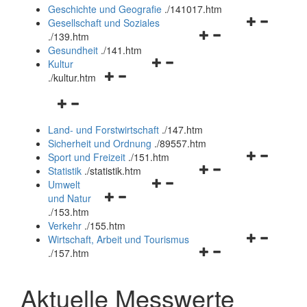
und
Geschichte und Geografie
.
/141017.htm
schließen
Navigationsm
Gesellschaft und Soziales
Navigationsmenü
öffnen
.
/139.htm
öffnen
und
Gesundheit
.
/141.htm
Navigationsmenü
und
schließen
Kultur
Navigationsmenü
öffnen
schließen
.
/kultur.htm
öffnen
und
Navigationsmenü
und
schließen
öffnen
schließen
Land- und Forstwirtschaft
.
/147.htm
und
Sicherheit und Ordnung
.
/89557.htm
schließen
Navigationsm
Sport und Freizeit
.
/151.htm
Navigationsmenü
öffnen
Statistik
.
/statistik.htm
Navigationsmenü
öffnen
und
Umwelt
Navigationsmenü
öffnen
und
schließen
und Natur
öffnen
und
schließen
.
/153.htm
und
schließen
Verkehr
.
/155.htm
schließen
Navigationsm
Wirtschaft, Arbeit und Tourismus
Navigationsmenü
öffnen
.
/157.htm
öffnen
und
und
schließen
Aktuelle Messwerte
schließen