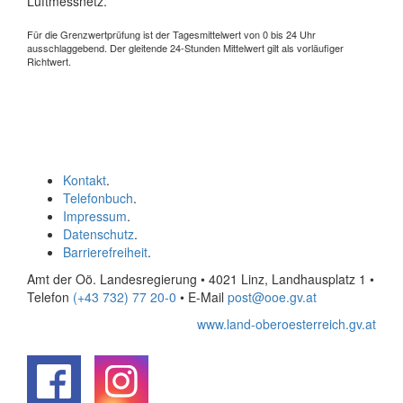
Luftmessnetz.
Für die Grenzwertprüfung ist der Tagesmittelwert von 0 bis 24 Uhr
ausschlaggebend. Der gleitende 24-Stunden Mittelwert gilt als vorläufiger
Richtwert.
Kontakt
.
Telefonbuch
.
Impressum
.
Datenschutz
.
Barrierefreiheit
.
Amt der Oö. Landesregierung • 4021 Linz, Landhausplatz 1
•
Telefon
(+43 732) 77 20-0
• E-Mail
post@ooe.gv.at
www.land-oberoesterreich.gv.at