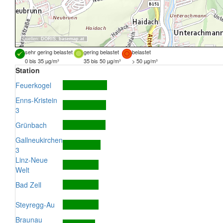
Quellen:
DORIS
,
basemap.at
sehr gering belastet
gering belastet
belastet
0 bis 35 µg/m³
35 bis 50 µg/m³
> 50 µg/m³
Station
Feuerkogel
Enns-Kristein
3
Grünbach
Gallneukirchen
3
Linz-Neue
Welt
Bad Zell
Steyregg-Au
Braunau