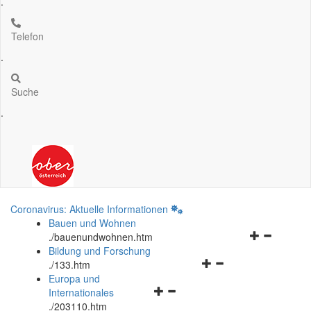
.
Telefon
.
Suche
.
Coronavirus: Aktuelle Informationen
Bauen und Wohnen
Navigationsm
.
/bauenundwohnen.htm
öffnen
Bildung und Forschung
Navigationsmenü
und
.
/133.htm
öffnen
schließen
Europa und
Navigationsmenü
und
Internationales
öffnen
schließen
.
/203110.htm