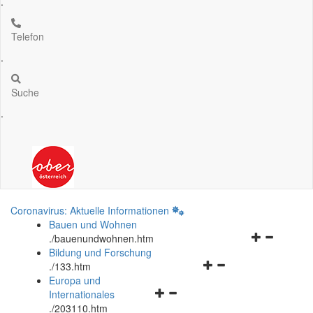
.
Telefon
.
Suche
.
Coronavirus: Aktuelle Informationen
Bauen und Wohnen
Navigationsm
.
/bauenundwohnen.htm
öffnen
Bildung und Forschung
Navigationsmenü
und
.
/133.htm
öffnen
schließen
Europa und
Navigationsmenü
und
Internationales
öffnen
schließen
.
/203110.htm