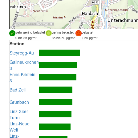
Quellen:
DORIS
,
basemap.at
sehr gering belastet
gering belastet
belastet
0 bis 35 µg/m³
35 bis 50 µg/m³
> 50 µg/m³
Station
Steyregg-Au
Gallneukirchen
3
Enns-Kristein
3
Bad Zell
Grünbach
Linz-24er-
Turm
Linz-Neue
Welt
Linz-