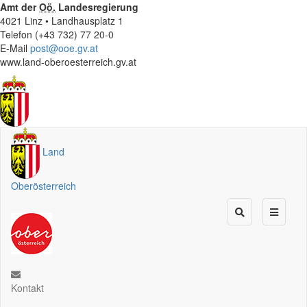
Amt der
Oö.
Landesregierung
4021 Linz • Landhausplatz 1
Telefon (+43 732) 77 20-0
E-Mail
post@ooe.gv.at
www.land-oberoesterreich.gv.at
Land
Oberösterreich
Kontakt