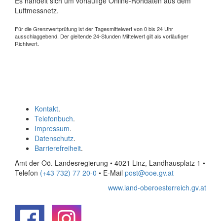
Es handelt sich um vorläufige Online-Rohdaten aus dem
Luftmessnetz.
Für die Grenzwertprüfung ist der Tagesmittelwert von 0 bis 24 Uhr
ausschlaggebend. Der gleitende 24-Stunden Mittelwert gilt als vorläufiger
Richtwert.
Kontakt
.
Telefonbuch
.
Impressum
.
Datenschutz
.
Barrierefreiheit
.
Amt der Oö. Landesregierung • 4021 Linz, Landhausplatz 1
•
Telefon
(+43 732) 77 20-0
• E-Mail
post@ooe.gv.at
www.land-oberoesterreich.gv.at