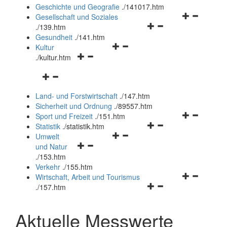
und
Geschichte und Geografie
.
/141017.htm
schließen
Navigationsm
Gesellschaft und Soziales
Navigationsmenü
öffnen
.
/139.htm
öffnen
und
Gesundheit
.
/141.htm
Navigationsmenü
und
schließen
Kultur
Navigationsmenü
öffnen
schließen
.
/kultur.htm
öffnen
und
Navigationsmenü
und
schließen
öffnen
schließen
Land- und Forstwirtschaft
.
/147.htm
und
Sicherheit und Ordnung
.
/89557.htm
schließen
Navigationsm
Sport und Freizeit
.
/151.htm
Navigationsmenü
öffnen
Statistik
.
/statistik.htm
Navigationsmenü
öffnen
und
Umwelt
Navigationsmenü
öffnen
und
schließen
und Natur
öffnen
und
schließen
.
/153.htm
und
schließen
Verkehr
.
/155.htm
schließen
Navigationsm
Wirtschaft, Arbeit und Tourismus
Navigationsmenü
öffnen
.
/157.htm
öffnen
und
und
schließen
Aktuelle Messwerte
schließen