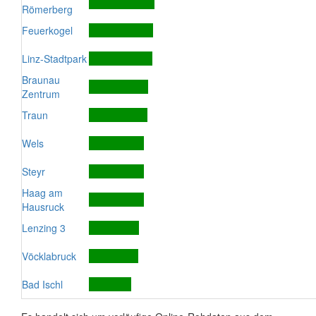
Römerberg
Feuerkogel
Linz-Stadtpark
Braunau
Zentrum
Traun
Wels
Steyr
Haag am
Hausruck
Lenzing 3
Vöcklabruck
Bad Ischl