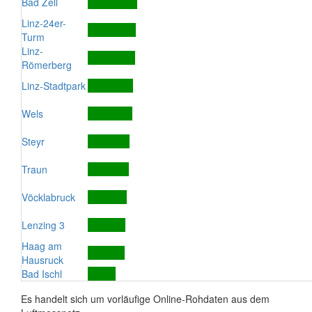
Bad Zell
Linz-24er-
Turm
Linz-
Römerberg
Linz-Stadtpark
Wels
Steyr
Traun
Vöcklabruck
Lenzing 3
Haag am
Hausruck
Bad Ischl
Es handelt sich um vorläufige Online-Rohdaten aus dem