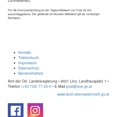
Luftmessnetz.
Für die Grenzwertprüfung ist der Tagesmittelwert von 0 bis 24 Uhr
ausschlaggebend. Der gleitende 24-Stunden Mittelwert gilt als vorläufiger
Richtwert.
Kontakt
.
Telefonbuch
.
Impressum
.
Datenschutz
.
Barrierefreiheit
.
Amt der Oö. Landesregierung • 4021 Linz, Landhausplatz 1
•
Telefon
(+43 732) 77 20-0
• E-Mail
post@ooe.gv.at
www.land-oberoesterreich.gv.at