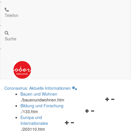
.
Telefon
.
Suche
.
Coronavirus: Aktuelle Informationen
Bauen und Wohnen
Navigationsm
.
/bauenundwohnen.htm
öffnen
Bildung und Forschung
Navigationsmenü
und
.
/133.htm
öffnen
schließen
Europa und
Navigationsmenü
und
Internationales
öffnen
schließen
.
/203110.htm