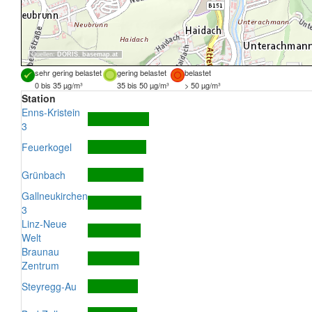
Quellen:
DORIS
,
basemap.at
sehr gering belastet
gering belastet
belastet
0 bis 35 µg/m³
35 bis 50 µg/m³
> 50 µg/m³
Station
Enns-Kristein
3
Feuerkogel
Grünbach
Gallneukirchen
3
Linz-Neue
Welt
Braunau
Zentrum
Steyregg-Au