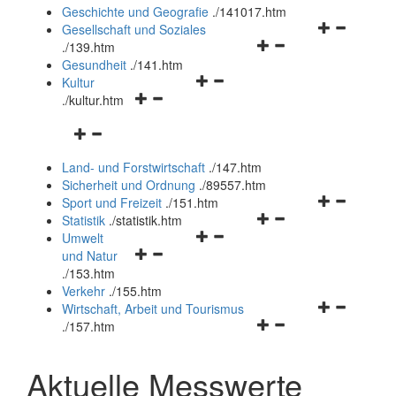
und
Geschichte und Geografie
.
/141017.htm
schließen
Navigationsm
Gesellschaft und Soziales
Navigationsmenü
öffnen
.
/139.htm
öffnen
und
Gesundheit
.
/141.htm
Navigationsmenü
und
schließen
Kultur
Navigationsmenü
öffnen
schließen
.
/kultur.htm
öffnen
und
Navigationsmenü
und
schließen
öffnen
schließen
Land- und Forstwirtschaft
.
/147.htm
und
Sicherheit und Ordnung
.
/89557.htm
schließen
Navigationsm
Sport und Freizeit
.
/151.htm
Navigationsmenü
öffnen
Statistik
.
/statistik.htm
Navigationsmenü
öffnen
und
Umwelt
Navigationsmenü
öffnen
und
schließen
und Natur
öffnen
und
schließen
.
/153.htm
und
schließen
Verkehr
.
/155.htm
schließen
Navigationsm
Wirtschaft, Arbeit und Tourismus
Navigationsmenü
öffnen
.
/157.htm
öffnen
und
und
schließen
Aktuelle Messwerte
schließen