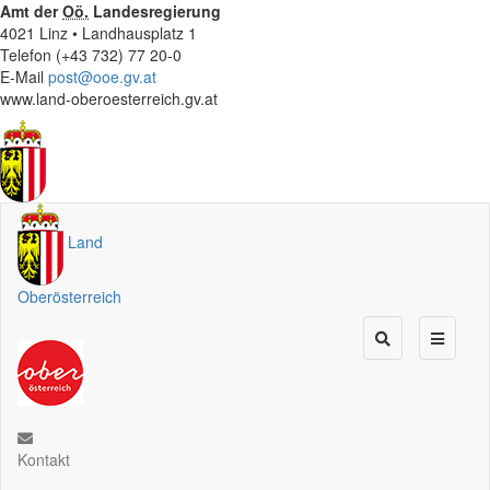
Amt der
Oö.
Landesregierung
4021 Linz • Landhausplatz 1
Telefon (+43 732) 77 20-0
E-Mail
post@ooe.gv.at
www.land-oberoesterreich.gv.at
Land
Oberösterreich
Kontakt