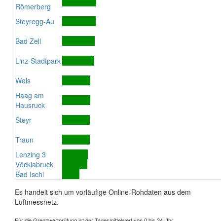
Römerberg
Steyregg-Au
Bad Zell
Linz-Stadtpark
Wels
Haag am
Hausruck
Steyr
Traun
Lenzing 3
Vöcklabruck
Bad Ischl
Es handelt sich um vorläufige Online-Rohdaten aus dem
Luftmessnetz.
Für die Grenzwertprüfung ist der Tagesmittelwert von 0 bis 24 Uhr