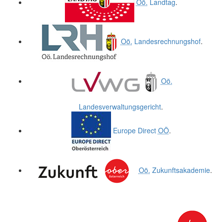
Oö.
Landtag
.
Oö.
Landesrechnungshof
.
Oö.
Landesverwaltungsgericht
.
Europe Direct
OÖ
.
Oö.
Zukunftsakademie
.