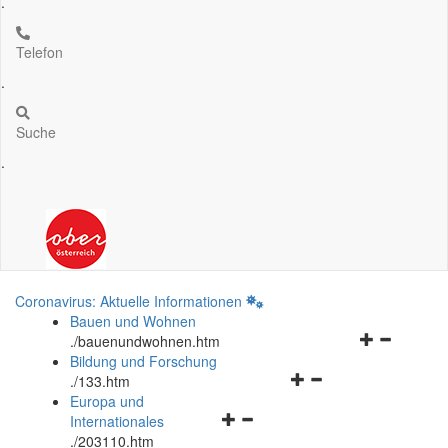
.
Telefon
.
Suche
.
Coronavirus: Aktuelle Informationen
Bauen und Wohnen
Navigationsm
.
/bauenundwohnen.htm
öffnen
Bildung und Forschung
Navigationsmenü
und
.
/133.htm
öffnen
schließen
Europa und
Navigationsmenü
und
Internationales
öffnen
schließen
.
/203110.htm