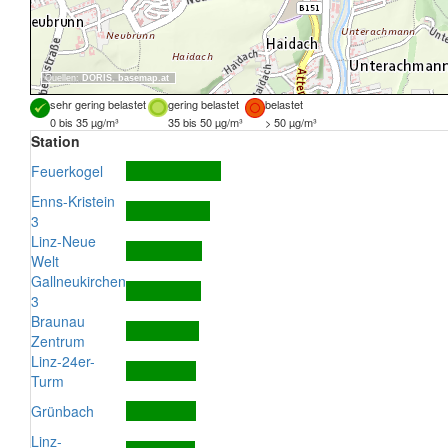
Quellen:
DORIS
,
basemap.at
sehr gering belastet
gering belastet
belastet
0 bis 35 µg/m³
35 bis 50 µg/m³
> 50 µg/m³
Station
Feuerkogel
Enns-Kristein
3
Linz-Neue
Welt
Gallneukirchen
3
Braunau
Zentrum
Linz-24er-
Turm
Grünbach
Linz-