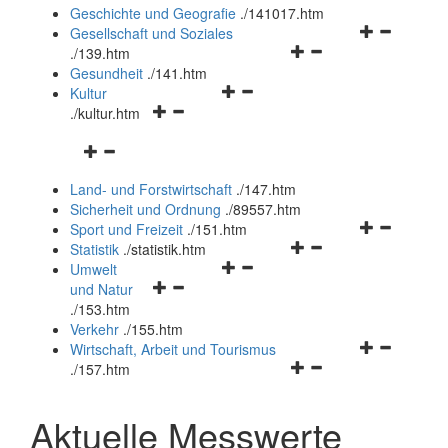
und
Geschichte und Geografie
.
/141017.htm
schließen
Navigationsm
Gesellschaft und Soziales
Navigationsmenü
öffnen
.
/139.htm
öffnen
und
Gesundheit
.
/141.htm
Navigationsmenü
und
schließen
Kultur
Navigationsmenü
öffnen
schließen
.
/kultur.htm
öffnen
und
Navigationsmenü
und
schließen
öffnen
schließen
Land- und Forstwirtschaft
.
/147.htm
und
Sicherheit und Ordnung
.
/89557.htm
schließen
Navigationsm
Sport und Freizeit
.
/151.htm
Navigationsmenü
öffnen
Statistik
.
/statistik.htm
Navigationsmenü
öffnen
und
Umwelt
Navigationsmenü
öffnen
und
schließen
und Natur
öffnen
und
schließen
.
/153.htm
und
schließen
Verkehr
.
/155.htm
schließen
Navigationsm
Wirtschaft, Arbeit und Tourismus
Navigationsmenü
öffnen
.
/157.htm
öffnen
und
und
schließen
Aktuelle Messwerte
schließen