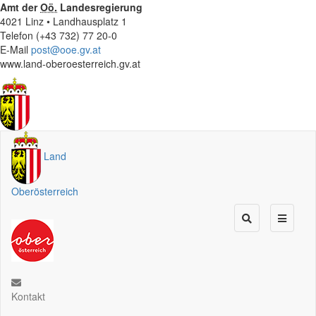
Amt der
Oö.
Landesregierung
4021 Linz • Landhausplatz 1
Telefon (+43 732) 77 20-0
E-Mail
post@ooe.gv.at
www.land-oberoesterreich.gv.at
Land
Oberösterreich
Kontakt