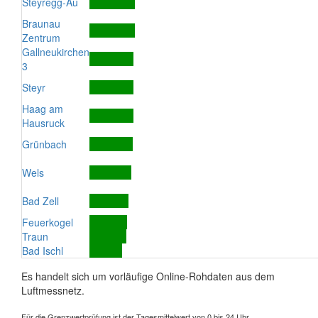
Steyregg-Au
Braunau
Zentrum
Gallneukirchen
3
Steyr
Haag am
Hausruck
Grünbach
Wels
Bad Zell
Feuerkogel
Traun
Bad Ischl
Es handelt sich um vorläufige Online-Rohdaten aus dem
Luftmessnetz.
Für die Grenzwertprüfung ist der Tagesmittelwert von 0 bis 24 Uhr