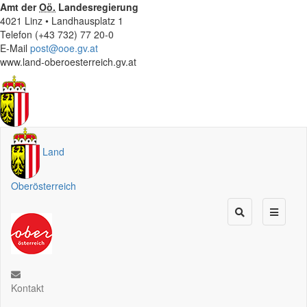
Amt der
Oö.
Landesregierung
4021 Linz • Landhausplatz 1
Telefon (+43 732) 77 20-0
E-Mail
post@ooe.gv.at
www.land-oberoesterreich.gv.at
Land
Oberösterreich
Kontakt