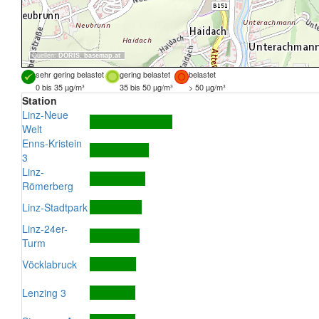
Quellen:
DORIS
,
basemap.at
sehr gering belastet
gering belastet
belastet
0 bis 35 µg/m³
35 bis 50 µg/m³
> 50 µg/m³
Station
Linz-Neue
Welt
Enns-Kristein
3
Linz-
Römerberg
Linz-Stadtpark
Linz-24er-
Turm
Vöcklabruck
Lenzing 3