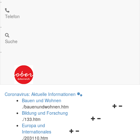
.
Telefon
.
Suche
.
Coronavirus: Aktuelle Informationen
Bauen und Wohnen
Navigationsm
.
/bauenundwohnen.htm
öffnen
Bildung und Forschung
Navigationsmenü
und
.
/133.htm
öffnen
schließen
Europa und
Navigationsmenü
und
Internationales
öffnen
schließen
.
/203110.htm