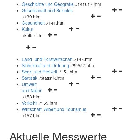
und
Geschichte und Geografie
.
/141017.htm
schließen
Navigationsm
Gesellschaft und Soziales
Navigationsmenü
öffnen
.
/139.htm
öffnen
und
Gesundheit
.
/141.htm
Navigationsmenü
und
schließen
Kultur
Navigationsmenü
öffnen
schließen
.
/kultur.htm
öffnen
und
Navigationsmenü
und
schließen
öffnen
schließen
Land- und Forstwirtschaft
.
/147.htm
und
Sicherheit und Ordnung
.
/89557.htm
schließen
Navigationsm
Sport und Freizeit
.
/151.htm
Navigationsmenü
öffnen
Statistik
.
/statistik.htm
Navigationsmenü
öffnen
und
Umwelt
Navigationsmenü
öffnen
und
schließen
und Natur
öffnen
und
schließen
.
/153.htm
und
schließen
Verkehr
.
/155.htm
schließen
Navigationsm
Wirtschaft, Arbeit und Tourismus
Navigationsmenü
öffnen
.
/157.htm
öffnen
und
und
schließen
Aktuelle Messwerte
schließen