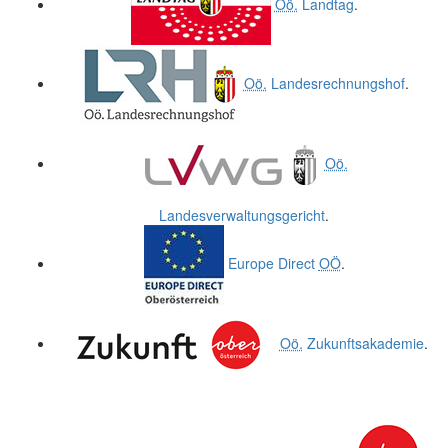
Oö.
Landtag
.
Oö.
Landesrechnungshof
.
Oö.
Landesverwaltungsgericht
.
Europe Direct
OÖ
.
Oö.
Zukunftsakademie
.