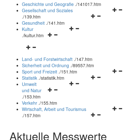
und
Geschichte und Geografie
.
/141017.htm
schließen
Navigationsm
Gesellschaft und Soziales
Navigationsmenü
öffnen
.
/139.htm
öffnen
und
Gesundheit
.
/141.htm
Navigationsmenü
und
schließen
Kultur
Navigationsmenü
öffnen
schließen
.
/kultur.htm
öffnen
und
Navigationsmenü
und
schließen
öffnen
schließen
Land- und Forstwirtschaft
.
/147.htm
und
Sicherheit und Ordnung
.
/89557.htm
schließen
Navigationsm
Sport und Freizeit
.
/151.htm
Navigationsmenü
öffnen
Statistik
.
/statistik.htm
Navigationsmenü
öffnen
und
Umwelt
Navigationsmenü
öffnen
und
schließen
und Natur
öffnen
und
schließen
.
/153.htm
und
schließen
Verkehr
.
/155.htm
schließen
Navigationsm
Wirtschaft, Arbeit und Tourismus
Navigationsmenü
öffnen
.
/157.htm
öffnen
und
und
schließen
Aktuelle Messwerte
schließen