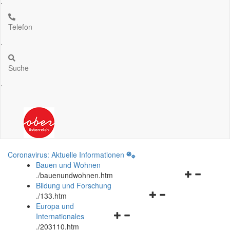
.
Telefon
.
Suche
.
Coronavirus: Aktuelle Informationen
Bauen und Wohnen
Navigationsm
.
/bauenundwohnen.htm
öffnen
Bildung und Forschung
Navigationsmenü
und
.
/133.htm
öffnen
schließen
Europa und
Navigationsmenü
und
Internationales
öffnen
schließen
.
/203110.htm