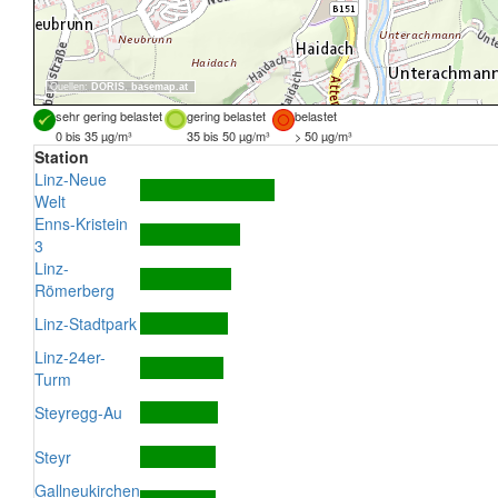
Quellen:
DORIS
,
basemap.at
sehr gering belastet
gering belastet
belastet
0 bis 35 µg/m³
35 bis 50 µg/m³
> 50 µg/m³
Station
Linz-Neue
Welt
Enns-Kristein
3
Linz-
Römerberg
Linz-Stadtpark
Linz-24er-
Turm
Steyregg-Au
Steyr
Gallneukirchen