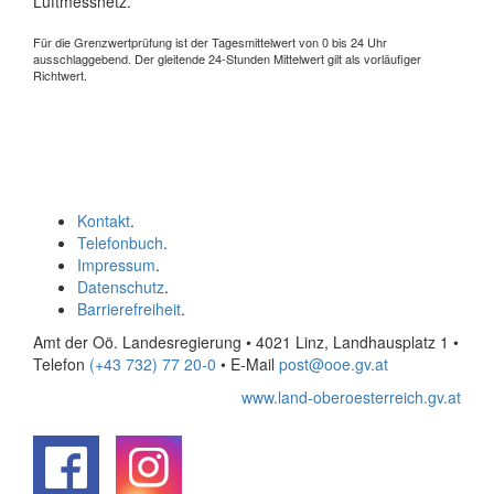
Luftmessnetz.
Für die Grenzwertprüfung ist der Tagesmittelwert von 0 bis 24 Uhr
ausschlaggebend. Der gleitende 24-Stunden Mittelwert gilt als vorläufiger
Richtwert.
Kontakt
.
Telefonbuch
.
Impressum
.
Datenschutz
.
Barrierefreiheit
.
Amt der Oö. Landesregierung • 4021 Linz, Landhausplatz 1
•
Telefon
(+43 732) 77 20-0
• E-Mail
post@ooe.gv.at
www.land-oberoesterreich.gv.at