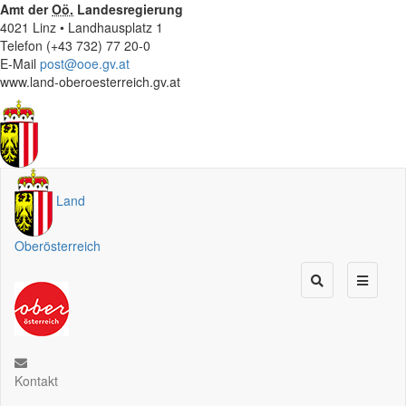
Amt der
Oö.
Landesregierung
4021 Linz • Landhausplatz 1
Telefon (+43 732) 77 20-0
E-Mail
post@ooe.gv.at
www.land-oberoesterreich.gv.at
Land
Oberösterreich
Kontakt