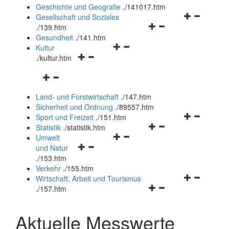
und
Geschichte und Geografie
.
/141017.htm
schließen
Navigationsm
Gesellschaft und Soziales
Navigationsmenü
öffnen
.
/139.htm
öffnen
und
Gesundheit
.
/141.htm
Navigationsmenü
und
schließen
Kultur
Navigationsmenü
öffnen
schließen
.
/kultur.htm
öffnen
und
Navigationsmenü
und
schließen
öffnen
schließen
Land- und Forstwirtschaft
.
/147.htm
und
Sicherheit und Ordnung
.
/89557.htm
schließen
Navigationsm
Sport und Freizeit
.
/151.htm
Navigationsmenü
öffnen
Statistik
.
/statistik.htm
Navigationsmenü
öffnen
und
Umwelt
Navigationsmenü
öffnen
und
schließen
und Natur
öffnen
und
schließen
.
/153.htm
und
schließen
Verkehr
.
/155.htm
schließen
Navigationsm
Wirtschaft, Arbeit und Tourismus
Navigationsmenü
öffnen
.
/157.htm
öffnen
und
und
schließen
Aktuelle Messwerte
schließen