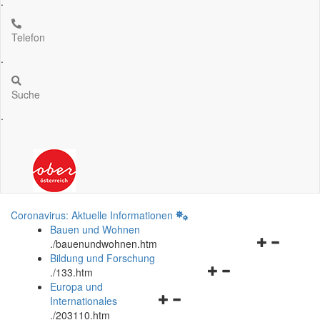
.
Telefon
.
Suche
.
Coronavirus: Aktuelle Informationen
Bauen und Wohnen
Navigationsm
.
/bauenundwohnen.htm
öffnen
Bildung und Forschung
Navigationsmenü
und
.
/133.htm
öffnen
schließen
Europa und
Navigationsmenü
und
Internationales
öffnen
schließen
.
/203110.htm