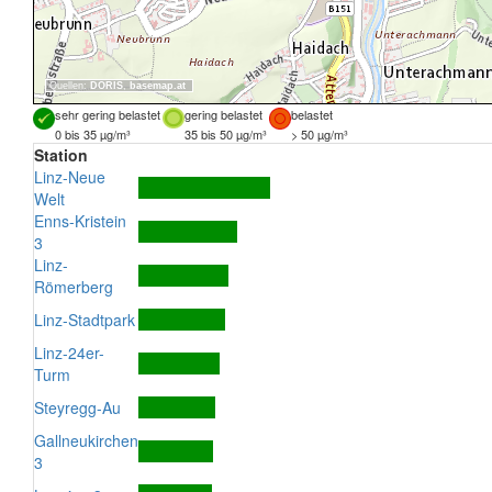
Quellen:
DORIS
,
basemap.at
sehr gering belastet
gering belastet
belastet
0 bis 35 µg/m³
35 bis 50 µg/m³
> 50 µg/m³
Station
Linz-Neue
Welt
Enns-Kristein
3
Linz-
Römerberg
Linz-Stadtpark
Linz-24er-
Turm
Steyregg-Au
Gallneukirchen
3