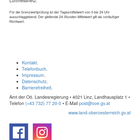
Luftmessnetz.
Für die Grenzwertprüfung ist der Tagesmittelwert von 0 bis 24 Uhr
ausschlaggebend. Der gleitende 24-Stunden Mittelwert gilt als vorläufiger
Richtwert.
Kontakt
.
Telefonbuch
.
Impressum
.
Datenschutz
.
Barrierefreiheit
.
Amt der Oö. Landesregierung • 4021 Linz, Landhausplatz 1
•
Telefon
(+43 732) 77 20-0
• E-Mail
post@ooe.gv.at
www.land-oberoesterreich.gv.at