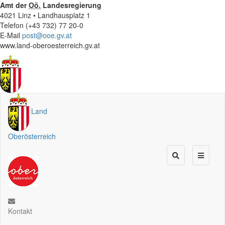
Amt der
Oö.
Landesregierung
4021 Linz • Landhausplatz 1
Telefon (+43 732) 77 20-0
E-Mail
post@ooe.gv.at
www.land-oberoesterreich.gv.at
Land
Oberösterreich
Kontakt