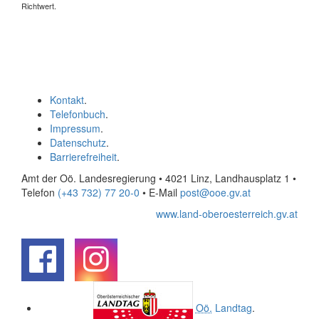
Richtwert.
Kontakt
.
Telefonbuch
.
Impressum
.
Datenschutz
.
Barrierefreiheit
.
Amt der Oö. Landesregierung • 4021 Linz, Landhausplatz 1
•
Telefon
(+43 732) 77 20-0
• E-Mail
post@ooe.gv.at
www.land-oberoesterreich.gv.at
.
.
Oö.
Landtag
.