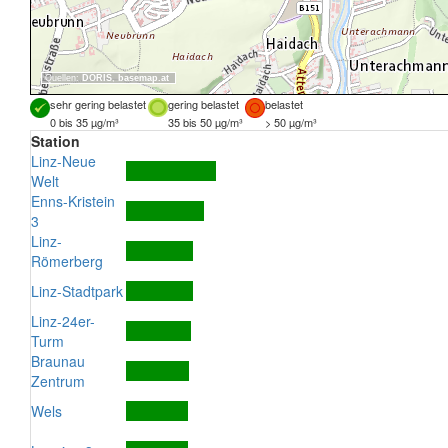
Quellen:
DORIS
,
basemap.at
sehr gering belastet
gering belastet
belastet
0 bis 35 µg/m³
35 bis 50 µg/m³
> 50 µg/m³
Station
Linz-Neue
Welt
Enns-Kristein
3
Linz-
Römerberg
Linz-Stadtpark
Linz-24er-
Turm
Braunau
Zentrum
Wels