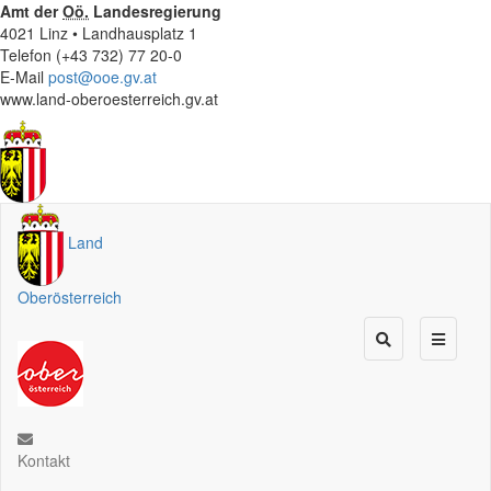
Amt der
Oö.
Landesregierung
4021 Linz • Landhausplatz 1
Telefon (+43 732) 77 20-0
E-Mail
post@ooe.gv.at
www.land-oberoesterreich.gv.at
Land
Oberösterreich
Kontakt