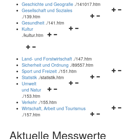
und
Geschichte und Geografie
.
/141017.htm
schließen
Navigationsm
Gesellschaft und Soziales
Navigationsmenü
öffnen
.
/139.htm
öffnen
und
Gesundheit
.
/141.htm
Navigationsmenü
und
schließen
Kultur
Navigationsmenü
öffnen
schließen
.
/kultur.htm
öffnen
und
Navigationsmenü
und
schließen
öffnen
schließen
Land- und Forstwirtschaft
.
/147.htm
und
Sicherheit und Ordnung
.
/89557.htm
schließen
Navigationsm
Sport und Freizeit
.
/151.htm
Navigationsmenü
öffnen
Statistik
.
/statistik.htm
Navigationsmenü
öffnen
und
Umwelt
Navigationsmenü
öffnen
und
schließen
und Natur
öffnen
und
schließen
.
/153.htm
und
schließen
Verkehr
.
/155.htm
schließen
Navigationsm
Wirtschaft, Arbeit und Tourismus
Navigationsmenü
öffnen
.
/157.htm
öffnen
und
und
schließen
Aktuelle Messwerte
schließen