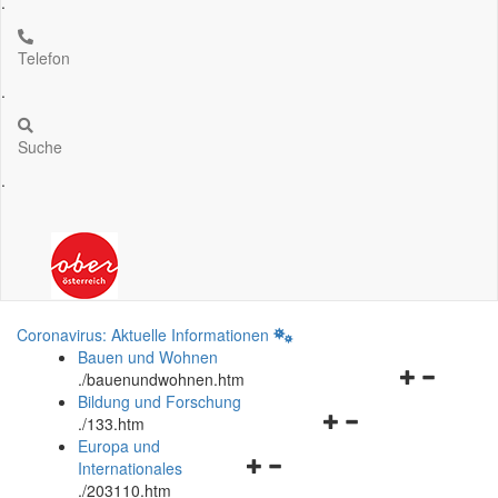
.
Telefon
.
Suche
.
Coronavirus: Aktuelle Informationen
Bauen und Wohnen
Navigationsm
.
/bauenundwohnen.htm
öffnen
Bildung und Forschung
Navigationsmenü
und
.
/133.htm
öffnen
schließen
Europa und
Navigationsmenü
und
Internationales
öffnen
schließen
.
/203110.htm