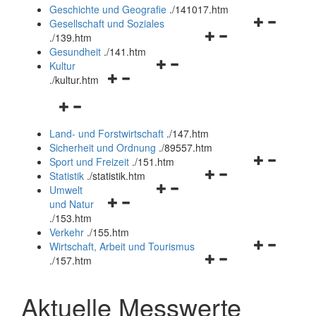
und
Geschichte und Geografie
.
/141017.htm
schließen
Navigationsm
Gesellschaft und Soziales
Navigationsmenü
öffnen
.
/139.htm
öffnen
und
Gesundheit
.
/141.htm
Navigationsmenü
und
schließen
Kultur
Navigationsmenü
öffnen
schließen
.
/kultur.htm
öffnen
und
Navigationsmenü
und
schließen
öffnen
schließen
Land- und Forstwirtschaft
.
/147.htm
und
Sicherheit und Ordnung
.
/89557.htm
schließen
Navigationsm
Sport und Freizeit
.
/151.htm
Navigationsmenü
öffnen
Statistik
.
/statistik.htm
Navigationsmenü
öffnen
und
Umwelt
Navigationsmenü
öffnen
und
schließen
und Natur
öffnen
und
schließen
.
/153.htm
und
schließen
Verkehr
.
/155.htm
schließen
Navigationsm
Wirtschaft, Arbeit und Tourismus
Navigationsmenü
öffnen
.
/157.htm
öffnen
und
und
schließen
Aktuelle Messwerte
schließen