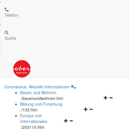
.
Telefon
.
Suche
.
Coronavirus: Aktuelle Informationen
Bauen und Wohnen
Navigationsm
.
/bauenundwohnen.htm
öffnen
Bildung und Forschung
Navigationsmenü
und
.
/133.htm
öffnen
schließen
Europa und
Navigationsmenü
und
Internationales
öffnen
schließen
.
/203110.htm