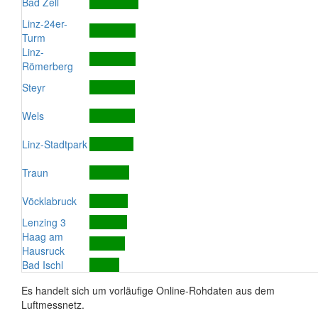
Bad Zell
Linz-24er-
Turm
Linz-
Römerberg
Steyr
Wels
Linz-Stadtpark
Traun
Vöcklabruck
Lenzing 3
Haag am
Hausruck
Bad Ischl
Es handelt sich um vorläufige Online-Rohdaten aus dem
Luftmessnetz.