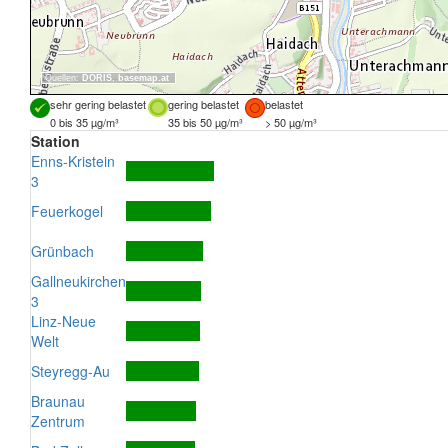
Quellen:
DORIS
,
basemap.at
sehr gering belastet
gering belastet
belastet
0 bis 35 µg/m³
35 bis 50 µg/m³
> 50 µg/m³
Station
Enns-Kristein
3
Feuerkogel
Grünbach
Gallneukirchen
3
Linz-Neue
Welt
Steyregg-Au
Braunau
Zentrum