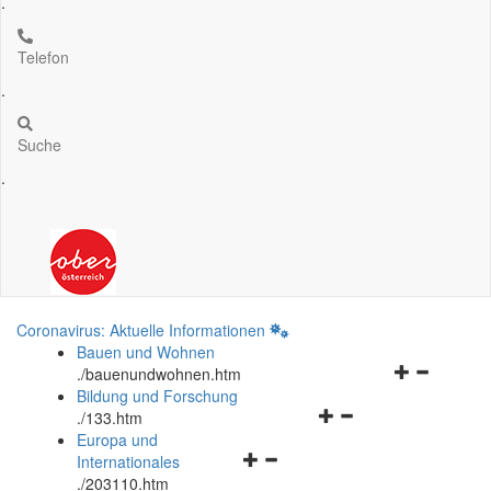
.
Telefon
.
Suche
.
Coronavirus: Aktuelle Informationen
Bauen und Wohnen
Navigationsm
.
/bauenundwohnen.htm
öffnen
Bildung und Forschung
Navigationsmenü
und
.
/133.htm
öffnen
schließen
Europa und
Navigationsmenü
und
Internationales
öffnen
schließen
.
/203110.htm