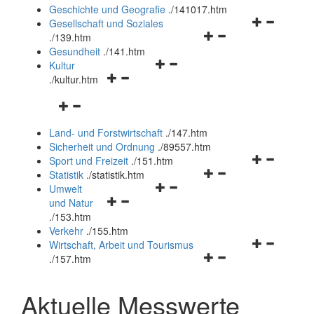
und
Geschichte und Geografie
.
/141017.htm
schließen
Navigationsm
Gesellschaft und Soziales
Navigationsmenü
öffnen
.
/139.htm
öffnen
und
Gesundheit
.
/141.htm
Navigationsmenü
und
schließen
Kultur
Navigationsmenü
öffnen
schließen
.
/kultur.htm
öffnen
und
Navigationsmenü
und
schließen
öffnen
schließen
Land- und Forstwirtschaft
.
/147.htm
und
Sicherheit und Ordnung
.
/89557.htm
schließen
Navigationsm
Sport und Freizeit
.
/151.htm
Navigationsmenü
öffnen
Statistik
.
/statistik.htm
Navigationsmenü
öffnen
und
Umwelt
Navigationsmenü
öffnen
und
schließen
und Natur
öffnen
und
schließen
.
/153.htm
und
schließen
Verkehr
.
/155.htm
schließen
Navigationsm
Wirtschaft, Arbeit und Tourismus
Navigationsmenü
öffnen
.
/157.htm
öffnen
und
und
schließen
Aktuelle Messwerte
schließen