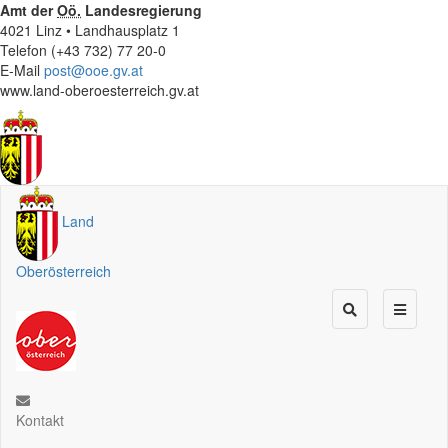
Amt der
Oö.
Landesregierung
4021 Linz • Landhausplatz 1
Telefon (+43 732) 77 20-0
E-Mail
post@ooe.gv.at
www.land-oberoesterreich.gv.at
Land
Oberösterreich
Kontakt