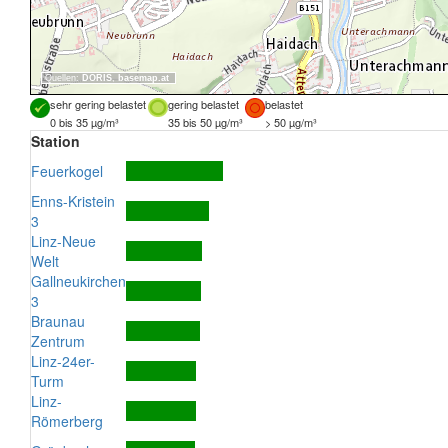
Quellen:
DORIS
,
basemap.at
sehr gering belastet
gering belastet
belastet
0 bis 35 µg/m³
35 bis 50 µg/m³
> 50 µg/m³
Station
Feuerkogel
Enns-Kristein
3
Linz-Neue
Welt
Gallneukirchen
3
Braunau
Zentrum
Linz-24er-
Turm
Linz-
Römerberg