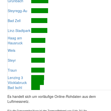
Grünbach
Steyregg-Au
Bad Zell
Linz-Stadtpark
Haag am
Hausruck
Wels
Steyr
Traun
Lenzing 3
Vöcklabruck
Bad Ischl
Es handelt sich um vorläufige Online-Rohdaten aus dem
Luftmessnetz.
Für die Grenzwertprüfung ist der Tagesmittelwert von 0 bis 24 Uhr