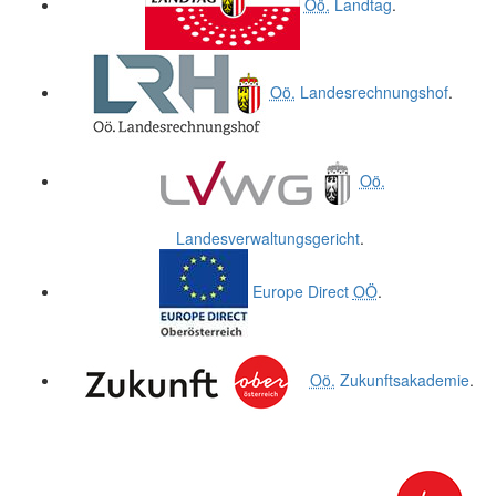
Oö.
Landtag
.
Oö.
Landesrechnungshof
.
Oö.
Landesverwaltungsgericht
.
Europe Direct
OÖ
.
Oö.
Zukunftsakademie
.