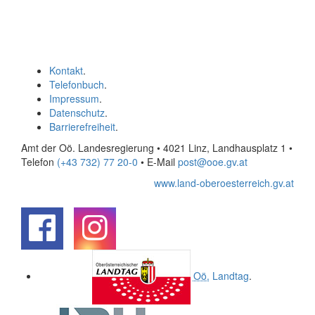
Kontakt
.
Telefonbuch
.
Impressum
.
Datenschutz
.
Barrierefreiheit
.
Amt der Oö. Landesregierung • 4021 Linz, Landhausplatz 1
•
Telefon
(+43 732) 77 20-0
• E-Mail
post@ooe.gv.at
www.land-oberoesterreich.gv.at
.
.
Oö.
Landtag
.