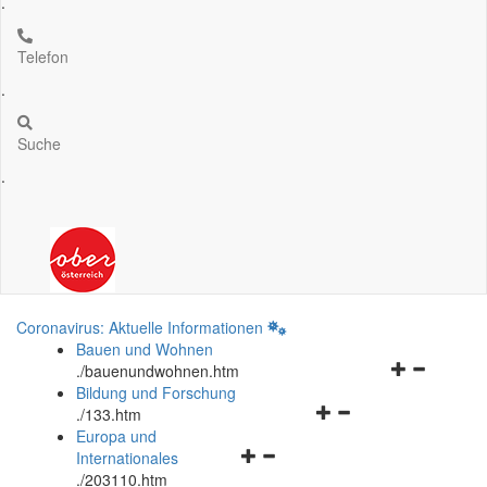
.
Telefon
.
Suche
.
Coronavirus: Aktuelle Informationen
Bauen und Wohnen
Navigationsm
.
/bauenundwohnen.htm
öffnen
Bildung und Forschung
Navigationsmenü
und
.
/133.htm
öffnen
schließen
Europa und
Navigationsmenü
und
Internationales
öffnen
schließen
.
/203110.htm