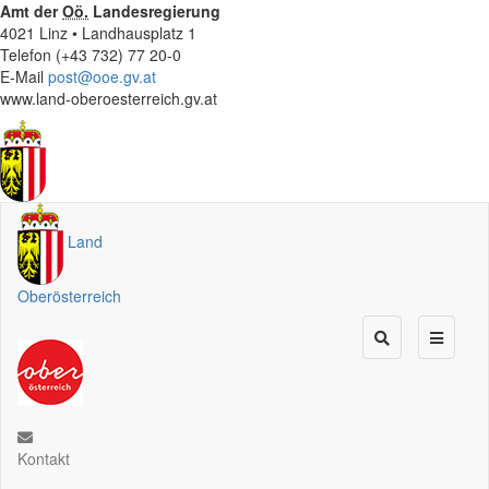
Amt der
Oö.
Landesregierung
4021 Linz • Landhausplatz 1
Telefon (+43 732) 77 20-0
E-Mail
post@ooe.gv.at
www.land-oberoesterreich.gv.at
Land
Oberösterreich
Kontakt