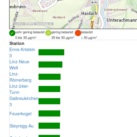
Quellen:
DORIS
,
basemap.at
sehr gering belastet
gering belastet
belastet
0 bis 35 µg/m³
35 bis 50 µg/m³
> 50 µg/m³
Station
Enns-Kristein
3
Linz-Neue
Welt
Linz-
Römerberg
Linz-24er-
Turm
Gallneukirchen
3
Feuerkogel
Steyregg-Au