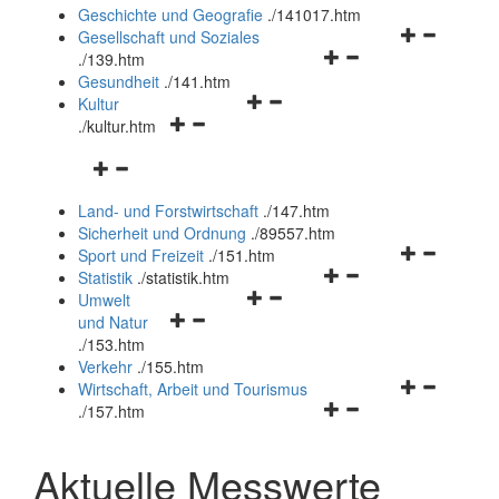
und
Geschichte und Geografie
.
/141017.htm
schließen
Navigationsm
Gesellschaft und Soziales
Navigationsmenü
öffnen
.
/139.htm
öffnen
und
Gesundheit
.
/141.htm
Navigationsmenü
und
schließen
Kultur
Navigationsmenü
öffnen
schließen
.
/kultur.htm
öffnen
und
Navigationsmenü
und
schließen
öffnen
schließen
Land- und Forstwirtschaft
.
/147.htm
und
Sicherheit und Ordnung
.
/89557.htm
schließen
Navigationsm
Sport und Freizeit
.
/151.htm
Navigationsmenü
öffnen
Statistik
.
/statistik.htm
Navigationsmenü
öffnen
und
Umwelt
Navigationsmenü
öffnen
und
schließen
und Natur
öffnen
und
schließen
.
/153.htm
und
schließen
Verkehr
.
/155.htm
schließen
Navigationsm
Wirtschaft, Arbeit und Tourismus
Navigationsmenü
öffnen
.
/157.htm
öffnen
und
und
schließen
Aktuelle Messwerte
schließen