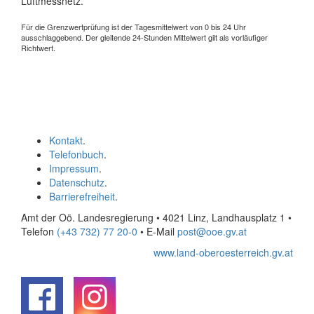
Luftmessnetz.
Für die Grenzwertprüfung ist der Tagesmittelwert von 0 bis 24 Uhr
ausschlaggebend. Der gleitende 24-Stunden Mittelwert gilt als vorläufiger
Richtwert.
Kontakt
.
Telefonbuch
.
Impressum
.
Datenschutz
.
Barrierefreiheit
.
Amt der Oö. Landesregierung • 4021 Linz, Landhausplatz 1
•
Telefon
(+43 732) 77 20-0
• E-Mail
post@ooe.gv.at
www.land-oberoesterreich.gv.at