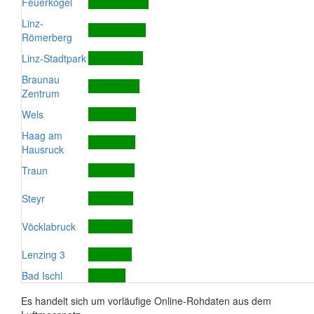
Feuerkogel
Linz-
Römerberg
Linz-Stadtpark
Braunau
Zentrum
Wels
Haag am
Hausruck
Traun
Steyr
Vöcklabruck
Lenzing 3
Bad Ischl
Es handelt sich um vorläufige Online-Rohdaten aus dem