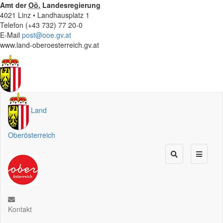
Amt der
Oö.
Landesregierung
4021 Linz • Landhausplatz 1
Telefon (+43 732) 77 20-0
E-Mail
post@ooe.gv.at
www.land-oberoesterreich.gv.at
Land
Oberösterreich
Kontakt