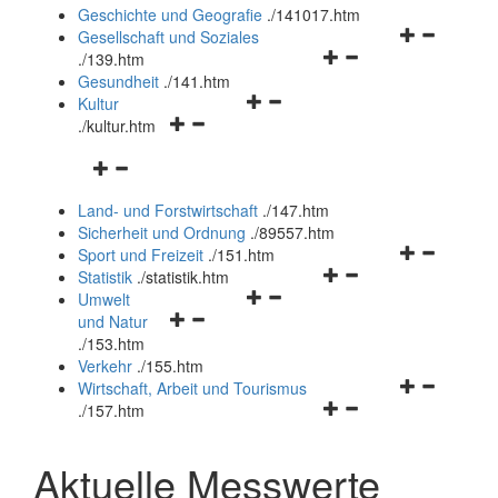
und
Geschichte und Geografie
.
/141017.htm
schließen
Navigationsm
Gesellschaft und Soziales
Navigationsmenü
öffnen
.
/139.htm
öffnen
und
Gesundheit
.
/141.htm
Navigationsmenü
und
schließen
Kultur
Navigationsmenü
öffnen
schließen
.
/kultur.htm
öffnen
und
Navigationsmenü
und
schließen
öffnen
schließen
Land- und Forstwirtschaft
.
/147.htm
und
Sicherheit und Ordnung
.
/89557.htm
schließen
Navigationsm
Sport und Freizeit
.
/151.htm
Navigationsmenü
öffnen
Statistik
.
/statistik.htm
Navigationsmenü
öffnen
und
Umwelt
Navigationsmenü
öffnen
und
schließen
und Natur
öffnen
und
schließen
.
/153.htm
und
schließen
Verkehr
.
/155.htm
schließen
Navigationsm
Wirtschaft, Arbeit und Tourismus
Navigationsmenü
öffnen
.
/157.htm
öffnen
und
und
schließen
Aktuelle Messwerte
schließen