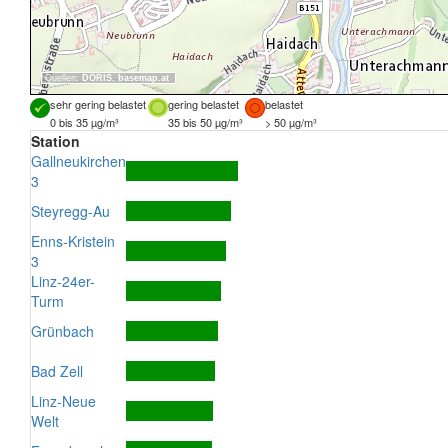
Quellen:
DORIS
,
basemap.at
sehr gering belastet
gering belastet
belastet
0 bis 35 µg/m³
35 bis 50 µg/m³
> 50 µg/m³
Station
Gallneukirchen
3
Steyregg-Au
Enns-Kristein
3
Linz-24er-
Turm
Grünbach
Bad Zell
Linz-Neue
Welt