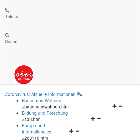
.
Telefon
.
Suche
.
Coronavirus: Aktuelle Informationen
Bauen und Wohnen
Navigationsm
.
/bauenundwohnen.htm
öffnen
Bildung und Forschung
Navigationsmenü
und
.
/133.htm
öffnen
schließen
Europa und
Navigationsmenü
und
Internationales
öffnen
schließen
.
/203110.htm