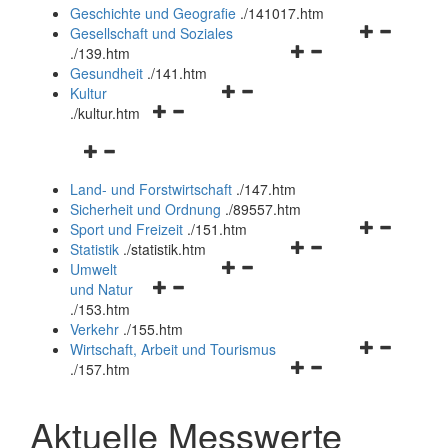
und
Geschichte und Geografie
.
/141017.htm
schließen
Navigationsm
Gesellschaft und Soziales
Navigationsmenü
öffnen
.
/139.htm
öffnen
und
Gesundheit
.
/141.htm
Navigationsmenü
und
schließen
Kultur
Navigationsmenü
öffnen
schließen
.
/kultur.htm
öffnen
und
Navigationsmenü
und
schließen
öffnen
schließen
Land- und Forstwirtschaft
.
/147.htm
und
Sicherheit und Ordnung
.
/89557.htm
schließen
Navigationsm
Sport und Freizeit
.
/151.htm
Navigationsmenü
öffnen
Statistik
.
/statistik.htm
Navigationsmenü
öffnen
und
Umwelt
Navigationsmenü
öffnen
und
schließen
und Natur
öffnen
und
schließen
.
/153.htm
und
schließen
Verkehr
.
/155.htm
schließen
Navigationsm
Wirtschaft, Arbeit und Tourismus
Navigationsmenü
öffnen
.
/157.htm
öffnen
und
und
schließen
Aktuelle Messwerte
schließen