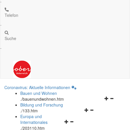
.
Telefon
.
Suche
.
Coronavirus: Aktuelle Informationen
Bauen und Wohnen
Navigationsm
.
/bauenundwohnen.htm
öffnen
Bildung und Forschung
Navigationsmenü
und
.
/133.htm
öffnen
schließen
Europa und
Navigationsmenü
und
Internationales
öffnen
schließen
.
/203110.htm