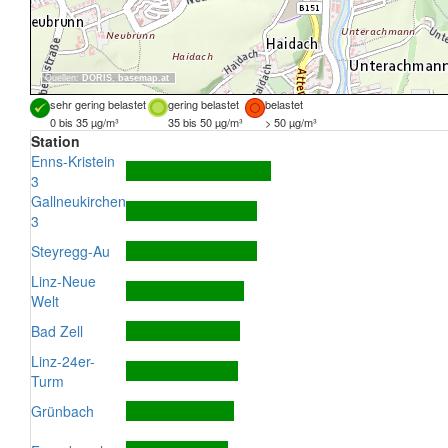
Quellen:
DORIS
,
basemap.at
sehr gering belastet
gering belastet
belastet
0 bis 35 µg/m³
35 bis 50 µg/m³
> 50 µg/m³
Station
Enns-Kristein
3
Gallneukirchen
3
Steyregg-Au
Linz-Neue
Welt
Bad Zell
Linz-24er-
Turm
Grünbach