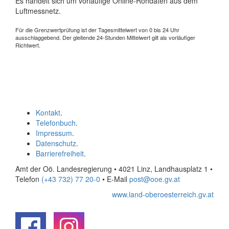
Es handelt sich um vorläufige Online-Rohdaten aus dem
Luftmessnetz.
Für die Grenzwertprüfung ist der Tagesmittelwert von 0 bis 24 Uhr
ausschlaggebend. Der gleitende 24-Stunden Mittelwert gilt als vorläufiger
Richtwert.
Kontakt
.
Telefonbuch
.
Impressum
.
Datenschutz
.
Barrierefreiheit
.
Amt der Oö. Landesregierung • 4021 Linz, Landhausplatz 1
•
Telefon
(+43 732) 77 20-0
• E-Mail
post@ooe.gv.at
www.land-oberoesterreich.gv.at