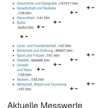
und
Geschichte und Geografie
.
/141017.htm
schließen
Navigationsm
Gesellschaft und Soziales
Navigationsmenü
öffnen
.
/139.htm
öffnen
und
Gesundheit
.
/141.htm
Navigationsmenü
und
schließen
Kultur
Navigationsmenü
öffnen
schließen
.
/kultur.htm
öffnen
und
Navigationsmenü
und
schließen
öffnen
schließen
Land- und Forstwirtschaft
.
/147.htm
und
Sicherheit und Ordnung
.
/89557.htm
schließen
Navigationsm
Sport und Freizeit
.
/151.htm
Navigationsmenü
öffnen
Statistik
.
/statistik.htm
Navigationsmenü
öffnen
und
Umwelt
Navigationsmenü
öffnen
und
schließen
und Natur
öffnen
und
schließen
.
/153.htm
und
schließen
Verkehr
.
/155.htm
schließen
Navigationsm
Wirtschaft, Arbeit und Tourismus
Navigationsmenü
öffnen
.
/157.htm
öffnen
und
und
schließen
Aktuelle Messwerte
schließen