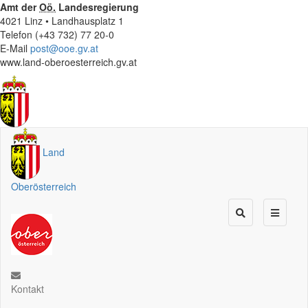
Amt der
Oö.
Landesregierung
4021 Linz • Landhausplatz 1
Telefon (+43 732) 77 20-0
E-Mail
post@ooe.gv.at
www.land-oberoesterreich.gv.at
Land
Oberösterreich
Kontakt