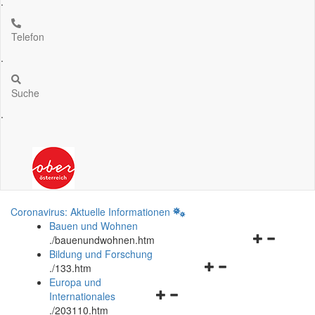
.
Telefon
.
Suche
.
Coronavirus: Aktuelle Informationen
Bauen und Wohnen
Navigationsm
.
/bauenundwohnen.htm
öffnen
Bildung und Forschung
Navigationsmenü
und
.
/133.htm
öffnen
schließen
Europa und
Navigationsmenü
und
Internationales
öffnen
schließen
.
/203110.htm