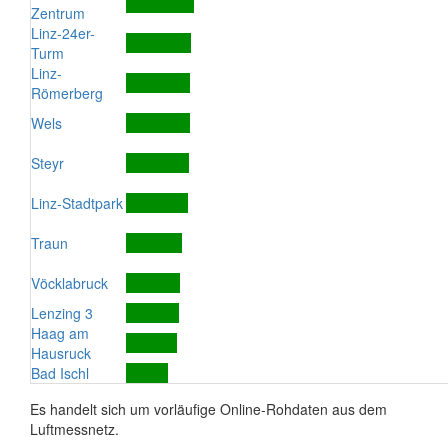
Zentrum
Linz-24er-
Turm
Linz-
Römerberg
Wels
Steyr
Linz-Stadtpark
Traun
Vöcklabruck
Lenzing 3
Haag am
Hausruck
Bad Ischl
Es handelt sich um vorläufige Online-Rohdaten aus dem
Luftmessnetz.