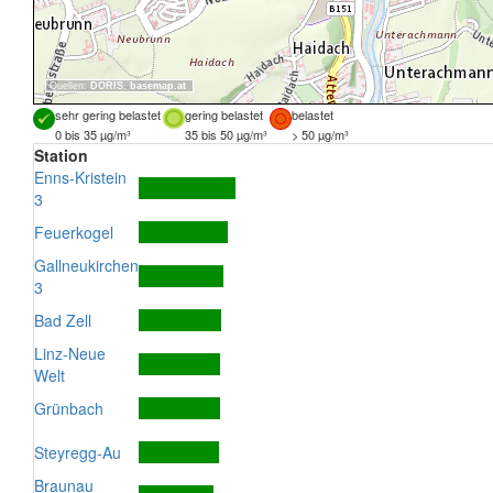
Quellen:
DORIS
,
basemap.at
sehr gering belastet
gering belastet
belastet
0 bis 35 µg/m³
35 bis 50 µg/m³
> 50 µg/m³
Station
Enns-Kristein
3
Feuerkogel
Gallneukirchen
3
Bad Zell
Linz-Neue
Welt
Grünbach
Steyregg-Au
Braunau