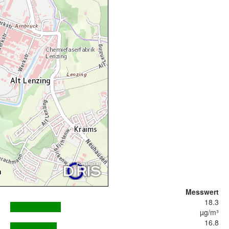
Messwert
18.3
µg/m³
16.8