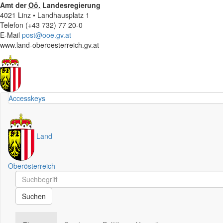
Amt der
Oö.
Landesregierung
4021 Linz • Landhausplatz 1
Telefon (+43 732) 77 20-0
E-Mail
post@ooe.gv.at
www.land-oberoesterreich.gv.at
Accesskeys
Land
Oberösterreich
Schnellsuche
Schnellsuche
Suchen