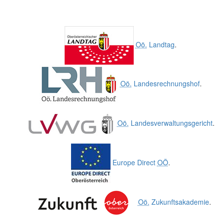
Oö.
Landtag
.
Oö.
Landesrechnungshof
.
Oö.
Landesverwaltungsgericht
.
Europe Direct
OÖ
.
Oö.
Zukunftsakademie
.