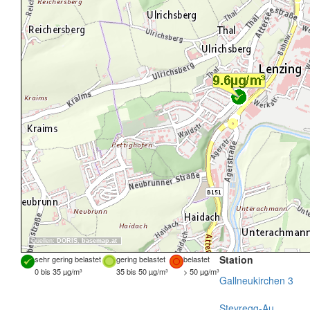
Quellen:
DORIS
,
basemap.at
Station
sehr gering belastet
gering belastet
belastet
0 bis 35 µg/m³
35 bis 50 µg/m³
> 50 µg/m³
Gallneukirchen 3
Steyregg-Au