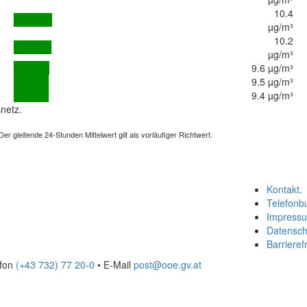
10.4
µg/m³
10.2
µg/m³
9.6 µg/m³
9.5 µg/m³
9.4 µg/m³
netz.
 gleitende 24-Stunden Mittelwert gilt als vorläufiger Richtwert.
Kontakt
.
Telefonb
Impress
Datensch
Barrierefr
efon
(+43 732) 77 20-0
• E-Mail
post@ooe.gv.at