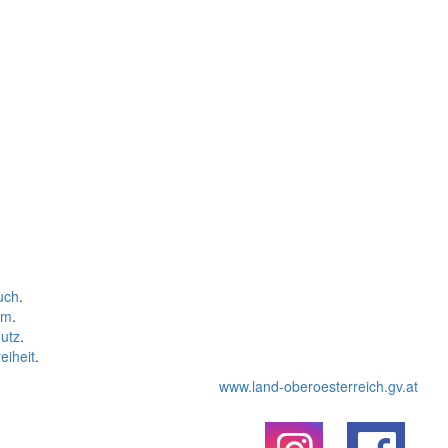
uch
.
um
.
utz
.
eiheit
.
www.land-oberoesterreich.gv.at