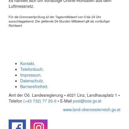
Es handelt sich um vorläufige Online-Rohdaten aus dem
Luftmessnetz.
Für die Grenzwertprüfung ist der Tagesmittelwert von 0 bis 24 Uhr
ausschlaggebend. Der gleitende 24-Stunden Mittelwert gilt als vorläufiger
Richtwert.
Kontakt
.
Telefonbuch
.
Impressum
.
Datenschutz
.
Barrierefreiheit
.
Amt der Oö. Landesregierung • 4021 Linz, Landhausplatz 1
•
Telefon
(+43 732) 77 20-0
• E-Mail
post@ooe.gv.at
www.land-oberoesterreich.gv.at