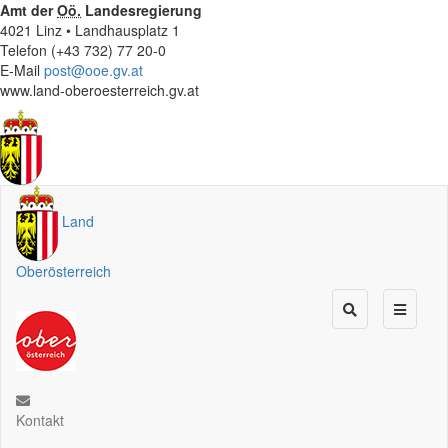
Amt der
Oö.
Landesregierung
4021 Linz • Landhausplatz 1
Telefon (+43 732) 77 20-0
E-Mail
post@ooe.gv.at
www.land-oberoesterreich.gv.at
Land
Oberösterreich
Kontakt