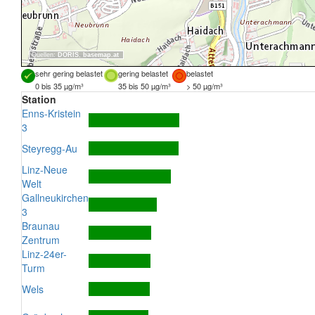
Quellen:
DORIS
,
basemap.at
sehr gering belastet
gering belastet
belastet
0 bis 35 µg/m³
35 bis 50 µg/m³
> 50 µg/m³
Station
Enns-Kristein
3
Steyregg-Au
Linz-Neue
Welt
Gallneukirchen
3
Braunau
Zentrum
Linz-24er-
Turm
Wels