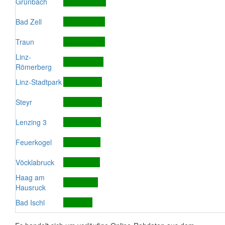
Grünbach
Bad Zell
Traun
Linz-
Römerberg
Linz-Stadtpark
Steyr
Lenzing 3
Feuerkogel
Vöcklabruck
Haag am
Hausruck
Bad Ischl