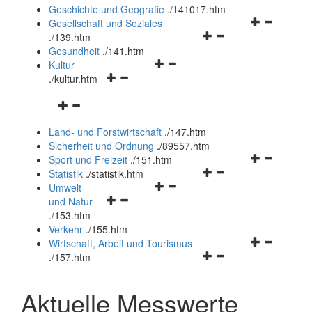
und
Geschichte und Geografie
.
/141017.htm
schließen
Navigationsm
Gesellschaft und Soziales
Navigationsmenü
öffnen
.
/139.htm
öffnen
und
Gesundheit
.
/141.htm
Navigationsmenü
und
schließen
Kultur
Navigationsmenü
öffnen
schließen
.
/kultur.htm
öffnen
und
Navigationsmenü
und
schließen
öffnen
schließen
Land- und Forstwirtschaft
.
/147.htm
und
Sicherheit und Ordnung
.
/89557.htm
schließen
Navigationsm
Sport und Freizeit
.
/151.htm
Navigationsmenü
öffnen
Statistik
.
/statistik.htm
Navigationsmenü
öffnen
und
Umwelt
Navigationsmenü
öffnen
und
schließen
und Natur
öffnen
und
schließen
.
/153.htm
und
schließen
Verkehr
.
/155.htm
schließen
Navigationsm
Wirtschaft, Arbeit und Tourismus
Navigationsmenü
öffnen
.
/157.htm
öffnen
und
und
schließen
Aktuelle Messwerte
schließen