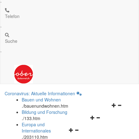
.
Telefon
.
Suche
.
Coronavirus: Aktuelle Informationen
Bauen und Wohnen
Navigationsm
.
/bauenundwohnen.htm
öffnen
Bildung und Forschung
Navigationsmenü
und
.
/133.htm
öffnen
schließen
Europa und
Navigationsmenü
und
Internationales
öffnen
schließen
.
/203110.htm