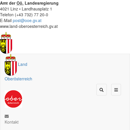
Amt der
Oö.
Landesregierung
4021 Linz • Landhausplatz 1
Telefon (+43 732) 77 20-0
E-Mail
post@ooe.gv.at
www.land-oberoesterreich.gv.at
Land
Oberösterreich
Kontakt