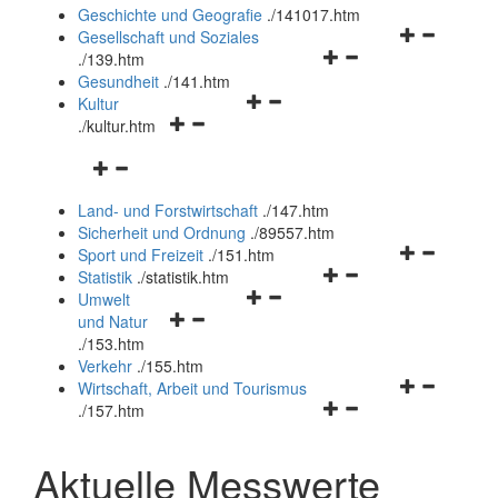
und
Geschichte und Geografie
.
/141017.htm
schließen
Navigationsm
Gesellschaft und Soziales
Navigationsmenü
öffnen
.
/139.htm
öffnen
und
Gesundheit
.
/141.htm
Navigationsmenü
und
schließen
Kultur
Navigationsmenü
öffnen
schließen
.
/kultur.htm
öffnen
und
Navigationsmenü
und
schließen
öffnen
schließen
Land- und Forstwirtschaft
.
/147.htm
und
Sicherheit und Ordnung
.
/89557.htm
schließen
Navigationsm
Sport und Freizeit
.
/151.htm
Navigationsmenü
öffnen
Statistik
.
/statistik.htm
Navigationsmenü
öffnen
und
Umwelt
Navigationsmenü
öffnen
und
schließen
und Natur
öffnen
und
schließen
.
/153.htm
und
schließen
Verkehr
.
/155.htm
schließen
Navigationsm
Wirtschaft, Arbeit und Tourismus
Navigationsmenü
öffnen
.
/157.htm
öffnen
und
und
schließen
Aktuelle Messwerte
schließen