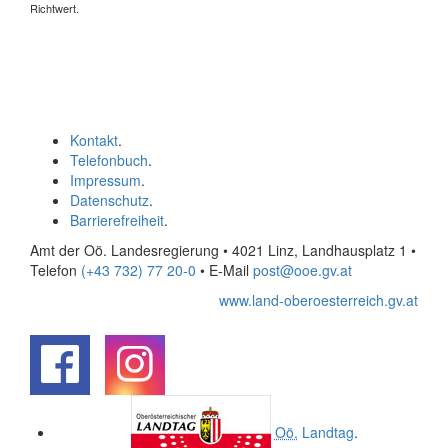
Richtwert.
Kontakt
.
Telefonbuch
.
Impressum
.
Datenschutz
.
Barrierefreiheit
.
Amt der Oö. Landesregierung • 4021 Linz, Landhausplatz 1
•
Telefon
(+43 732) 77 20-0
• E-Mail
post@ooe.gv.at
www.land-oberoesterreich.gv.at
.
.
Oö.
Landtag
.