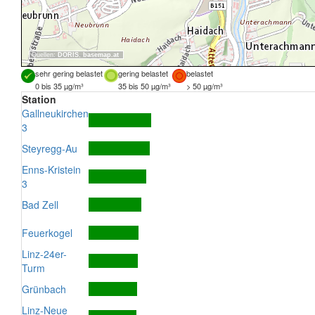
Quellen:
DORIS
,
basemap.at
sehr gering belastet
gering belastet
belastet
0 bis 35 µg/m³
35 bis 50 µg/m³
> 50 µg/m³
Station
Gallneukirchen
3
Steyregg-Au
Enns-Kristein
3
Bad Zell
Feuerkogel
Linz-24er-
Turm
Grünbach
Linz-Neue