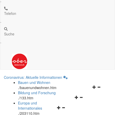
.
Telefon
.
Suche
.
Coronavirus: Aktuelle Informationen
Bauen und Wohnen
Navigationsm
.
/bauenundwohnen.htm
öffnen
Bildung und Forschung
Navigationsmenü
und
.
/133.htm
öffnen
schließen
Europa und
Navigationsmenü
und
Internationales
öffnen
schließen
.
/203110.htm