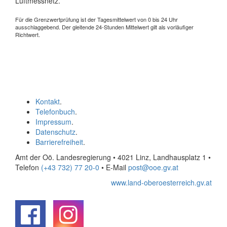
Luftmessnetz.
Für die Grenzwertprüfung ist der Tagesmittelwert von 0 bis 24 Uhr
ausschlaggebend. Der gleitende 24-Stunden Mittelwert gilt als vorläufiger
Richtwert.
Kontakt
.
Telefonbuch
.
Impressum
.
Datenschutz
.
Barrierefreiheit
.
Amt der Oö. Landesregierung • 4021 Linz, Landhausplatz 1
•
Telefon
(+43 732) 77 20-0
• E-Mail
post@ooe.gv.at
www.land-oberoesterreich.gv.at