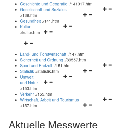
und
Geschichte und Geografie
.
/141017.htm
schließen
Navigationsm
Gesellschaft und Soziales
Navigationsmenü
öffnen
.
/139.htm
öffnen
und
Gesundheit
.
/141.htm
Navigationsmenü
und
schließen
Kultur
Navigationsmenü
öffnen
schließen
.
/kultur.htm
öffnen
und
Navigationsmenü
und
schließen
öffnen
schließen
Land- und Forstwirtschaft
.
/147.htm
und
Sicherheit und Ordnung
.
/89557.htm
schließen
Navigationsm
Sport und Freizeit
.
/151.htm
Navigationsmenü
öffnen
Statistik
.
/statistik.htm
Navigationsmenü
öffnen
und
Umwelt
Navigationsmenü
öffnen
und
schließen
und Natur
öffnen
und
schließen
.
/153.htm
und
schließen
Verkehr
.
/155.htm
schließen
Navigationsm
Wirtschaft, Arbeit und Tourismus
Navigationsmenü
öffnen
.
/157.htm
öffnen
und
und
schließen
Aktuelle Messwerte
schließen