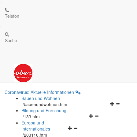
.
Telefon
.
Suche
.
Coronavirus: Aktuelle Informationen
Bauen und Wohnen
Navigationsm
.
/bauenundwohnen.htm
öffnen
Bildung und Forschung
Navigationsmenü
und
.
/133.htm
öffnen
schließen
Europa und
Navigationsmenü
und
Internationales
öffnen
schließen
.
/203110.htm