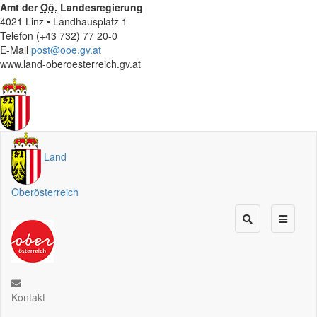
Amt der
Oö.
Landesregierung
4021 Linz • Landhausplatz 1
Telefon (+43 732) 77 20-0
E-Mail
post@ooe.gv.at
www.land-oberoesterreich.gv.at
Land
Oberösterreich
Kontakt