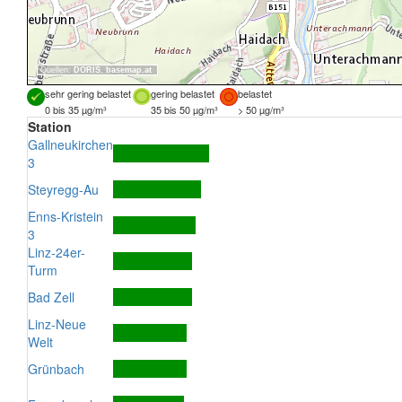
Quellen:
DORIS
,
basemap.at
sehr gering belastet
gering belastet
belastet
0 bis 35 µg/m³
35 bis 50 µg/m³
> 50 µg/m³
Station
Gallneukirchen
3
Steyregg-Au
Enns-Kristein
3
Linz-24er-
Turm
Bad Zell
Linz-Neue
Welt
Grünbach