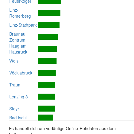
Feuerkogel
Linz-
Römerberg
Linz-Stadtpark
Braunau
Zentrum
Haag am
Hausruck
Wels
Vöcklabruck
Traun
Lenzing 3
Steyr
Bad Ischl
Es handelt sich um vorläufige Online-Rohdaten aus dem