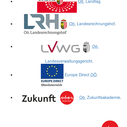
Oö.
Landtag
.
Oö.
Landesrechnungshof
.
Oö.
Landesverwaltungsgericht
.
Europe Direct
OÖ
.
Oö.
Zukunftsakademie
.