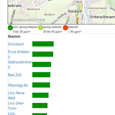
Quellen:
DORIS
,
basemap.at
sehr gering belastet
gering belastet
belastet
0 bis 35 µg/m³
35 bis 50 µg/m³
> 50 µg/m³
Station
Grünbach
Enns-Kristein
3
Gallneukirchen
3
Bad Zell
Steyregg-Au
Linz-Neue
Welt
Linz-24er-
Turm
Linz-