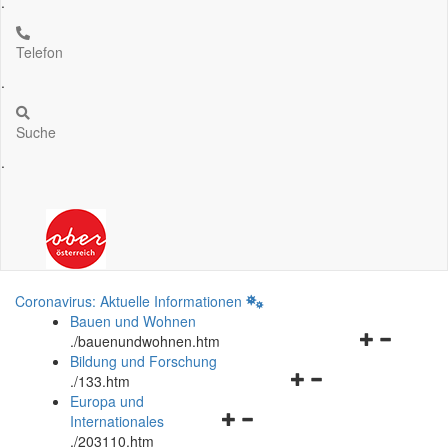
.
Telefon
.
Suche
.
Coronavirus: Aktuelle Informationen
Bauen und Wohnen
Navigationsm
.
/bauenundwohnen.htm
öffnen
Bildung und Forschung
Navigationsmenü
und
.
/133.htm
öffnen
schließen
Europa und
Navigationsmenü
und
Internationales
öffnen
schließen
.
/203110.htm