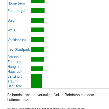
Römerberg
Feuerkogel
Steyr
Wels
Vöcklabruck
Linz-Stadtpark
Braunau
Zentrum
Haag am
Hausruck
Lenzing 3
Traun
Bad Ischl
Es handelt sich um vorläufige Online-Rohdaten aus dem
Luftmessnetz.
Für die Grenzwertprüfung ist der Tagesmittelwert von 0 bis 24 Uhr