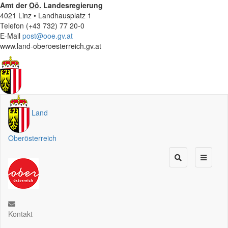
Amt der
Oö.
Landesregierung
4021 Linz • Landhausplatz 1
Telefon (+43 732) 77 20-0
E-Mail
post@ooe.gv.at
www.land-oberoesterreich.gv.at
Land
Oberösterreich
Kontakt