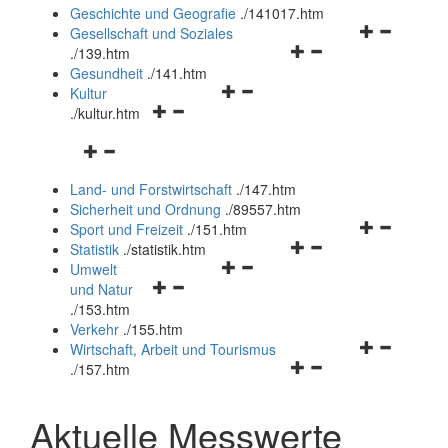
und
Geschichte und Geografie
.
/141017.htm
schließen
Navigationsm
Gesellschaft und Soziales
Navigationsmenü
öffnen
.
/139.htm
öffnen
und
Gesundheit
.
/141.htm
Navigationsmenü
und
schließen
Kultur
Navigationsmenü
öffnen
schließen
.
/kultur.htm
öffnen
und
Navigationsmenü
und
schließen
öffnen
schließen
Land- und Forstwirtschaft
.
/147.htm
und
Sicherheit und Ordnung
.
/89557.htm
schließen
Navigationsm
Sport und Freizeit
.
/151.htm
Navigationsmenü
öffnen
Statistik
.
/statistik.htm
Navigationsmenü
öffnen
und
Umwelt
Navigationsmenü
öffnen
und
schließen
und Natur
öffnen
und
schließen
.
/153.htm
und
schließen
Verkehr
.
/155.htm
schließen
Navigationsm
Wirtschaft, Arbeit und Tourismus
Navigationsmenü
öffnen
.
/157.htm
öffnen
und
und
schließen
Aktuelle Messwerte
schließen