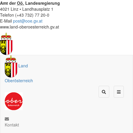
Amt der
Oö.
Landesregierung
4021 Linz • Landhausplatz 1
Telefon (+43 732) 77 20-0
E-Mail
post@ooe.gv.at
www.land-oberoesterreich.gv.at
Land
Oberösterreich
Kontakt