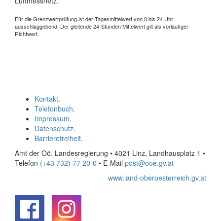
Luftmessnetz.
Für die Grenzwertprüfung ist der Tagesmittelwert von 0 bis 24 Uhr
ausschlaggebend. Der gleitende 24-Stunden Mittelwert gilt als vorläufiger
Richtwert.
Kontakt
.
Telefonbuch
.
Impressum
.
Datenschutz
.
Barrierefreiheit
.
Amt der Oö. Landesregierung • 4021 Linz, Landhausplatz 1
•
Telefon
(+43 732) 77 20-0
• E-Mail
post@ooe.gv.at
www.land-oberoesterreich.gv.at