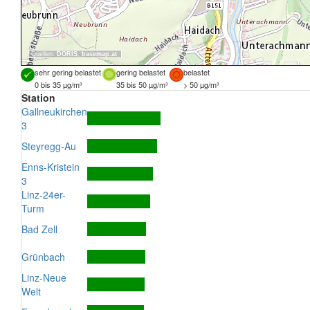
Quellen:
DORIS
,
basemap.at
sehr gering belastet
gering belastet
belastet
0 bis 35 µg/m³
35 bis 50 µg/m³
> 50 µg/m³
Station
Gallneukirchen
3
Steyregg-Au
Enns-Kristein
3
Linz-24er-
Turm
Bad Zell
Grünbach
Linz-Neue
Welt