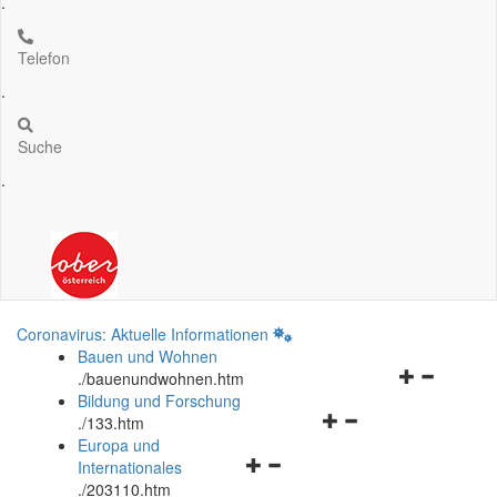
.
Telefon
.
Suche
.
Coronavirus: Aktuelle Informationen
Bauen und Wohnen
Navigationsm
.
/bauenundwohnen.htm
öffnen
Bildung und Forschung
Navigationsmenü
und
.
/133.htm
öffnen
schließen
Europa und
Navigationsmenü
und
Internationales
öffnen
schließen
.
/203110.htm