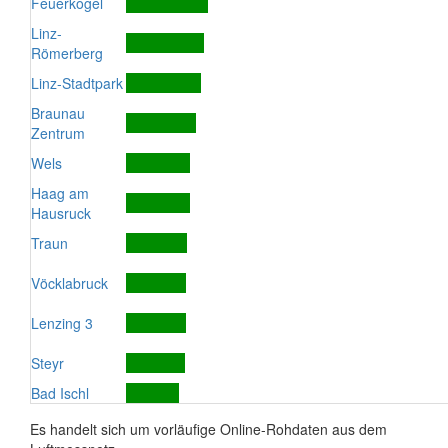
Feuerkogel
Linz-
Römerberg
Linz-Stadtpark
Braunau
Zentrum
Wels
Haag am
Hausruck
Traun
Vöcklabruck
Lenzing 3
Steyr
Bad Ischl
Es handelt sich um vorläufige Online-Rohdaten aus dem