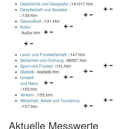
und
Geschichte und Geografie
.
/141017.htm
schließen
Navigationsm
Gesellschaft und Soziales
Navigationsmenü
öffnen
.
/139.htm
öffnen
und
Gesundheit
.
/141.htm
Navigationsmenü
und
schließen
Kultur
Navigationsmenü
öffnen
schließen
.
/kultur.htm
öffnen
und
Navigationsmenü
und
schließen
öffnen
schließen
Land- und Forstwirtschaft
.
/147.htm
und
Sicherheit und Ordnung
.
/89557.htm
schließen
Navigationsm
Sport und Freizeit
.
/151.htm
Navigationsmenü
öffnen
Statistik
.
/statistik.htm
Navigationsmenü
öffnen
und
Umwelt
Navigationsmenü
öffnen
und
schließen
und Natur
öffnen
und
schließen
.
/153.htm
und
schließen
Verkehr
.
/155.htm
schließen
Navigationsm
Wirtschaft, Arbeit und Tourismus
Navigationsmenü
öffnen
.
/157.htm
öffnen
und
und
schließen
Aktuelle Messwerte
schließen