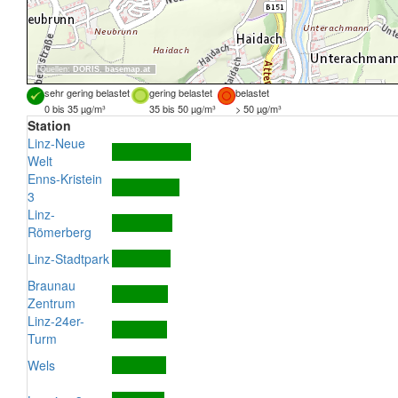
Quellen:
DORIS
,
basemap.at
sehr gering belastet
gering belastet
belastet
0 bis 35 µg/m³
35 bis 50 µg/m³
> 50 µg/m³
Station
Linz-Neue
Welt
Enns-Kristein
3
Linz-
Römerberg
Linz-Stadtpark
Braunau
Zentrum
Linz-24er-
Turm
Wels