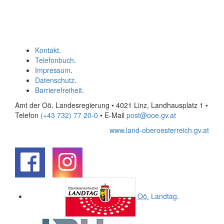
Kontakt
.
Telefonbuch
.
Impressum
.
Datenschutz
.
Barrierefreiheit
.
Amt der Oö. Landesregierung • 4021 Linz, Landhausplatz 1
•
Telefon
(+43 732) 77 20-0
• E-Mail
post@ooe.gv.at
www.land-oberoesterreich.gv.at
.
.
Oö.
Landtag
.