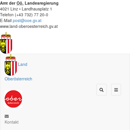
Amt der
Oö.
Landesregierung
4021 Linz • Landhausplatz 1
Telefon (+43 732) 77 20-0
E-Mail
post@ooe.gv.at
www.land-oberoesterreich.gv.at
Land
Oberösterreich
Kontakt