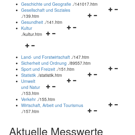
und
Geschichte und Geografie
.
/141017.htm
schließen
Navigationsm
Gesellschaft und Soziales
Navigationsmenü
öffnen
.
/139.htm
öffnen
und
Gesundheit
.
/141.htm
Navigationsmenü
und
schließen
Kultur
Navigationsmenü
öffnen
schließen
.
/kultur.htm
öffnen
und
Navigationsmenü
und
schließen
öffnen
schließen
Land- und Forstwirtschaft
.
/147.htm
und
Sicherheit und Ordnung
.
/89557.htm
schließen
Navigationsm
Sport und Freizeit
.
/151.htm
Navigationsmenü
öffnen
Statistik
.
/statistik.htm
Navigationsmenü
öffnen
und
Umwelt
Navigationsmenü
öffnen
und
schließen
und Natur
öffnen
und
schließen
.
/153.htm
und
schließen
Verkehr
.
/155.htm
schließen
Navigationsm
Wirtschaft, Arbeit und Tourismus
Navigationsmenü
öffnen
.
/157.htm
öffnen
und
und
schließen
Aktuelle Messwerte
schließen