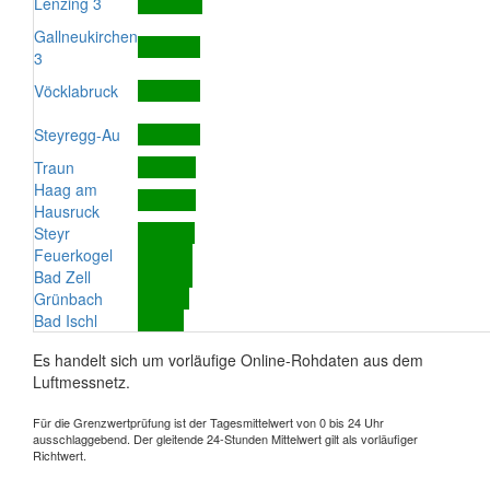
Lenzing 3
Gallneukirchen
3
Vöcklabruck
Steyregg-Au
Traun
Haag am
Hausruck
Steyr
Feuerkogel
Bad Zell
Grünbach
Bad Ischl
Es handelt sich um vorläufige Online-Rohdaten aus dem
Luftmessnetz.
Für die Grenzwertprüfung ist der Tagesmittelwert von 0 bis 24 Uhr
ausschlaggebend. Der gleitende 24-Stunden Mittelwert gilt als vorläufiger
Richtwert.