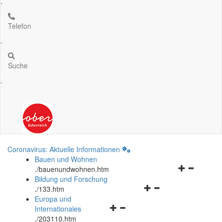
.
Telefon
.
Suche
.
Coronavirus: Aktuelle Informationen
Bauen und Wohnen
Navigationsm
.
/bauenundwohnen.htm
öffnen
Bildung und Forschung
Navigationsmenü
und
.
/133.htm
öffnen
schließen
Europa und
Navigationsmenü
und
Internationales
öffnen
schließen
.
/203110.htm