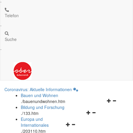
.
Telefon
.
Suche
.
Coronavirus: Aktuelle Informationen
Bauen und Wohnen
Navigationsm
.
/bauenundwohnen.htm
öffnen
Bildung und Forschung
Navigationsmenü
und
.
/133.htm
öffnen
schließen
Europa und
Navigationsmenü
und
Internationales
öffnen
schließen
.
/203110.htm