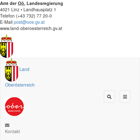
Amt der
Oö.
Landesregierung
4021 Linz • Landhausplatz 1
Telefon (+43 732) 77 20-0
E-Mail
post@ooe.gv.at
www.land-oberoesterreich.gv.at
Land
Oberösterreich
Kontakt