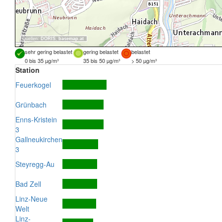
Quellen:
DORIS
,
basemap.at
sehr gering belastet
gering belastet
belastet
0 bis 35 µg/m³
35 bis 50 µg/m³
> 50 µg/m³
Station
Feuerkogel
Grünbach
Enns-Kristein
3
Gallneukirchen
3
Steyregg-Au
Bad Zell
Linz-Neue
Welt
Linz-