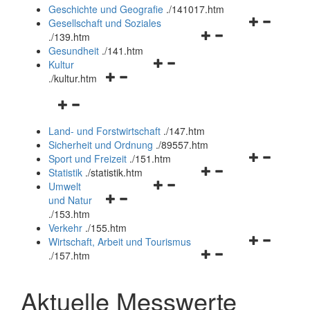
und
Geschichte und Geografie
.
/141017.htm
schließen
Navigationsm
Gesellschaft und Soziales
Navigationsmenü
öffnen
.
/139.htm
öffnen
und
Gesundheit
.
/141.htm
Navigationsmenü
und
schließen
Kultur
Navigationsmenü
öffnen
schließen
.
/kultur.htm
öffnen
und
Navigationsmenü
und
schließen
öffnen
schließen
Land- und Forstwirtschaft
.
/147.htm
und
Sicherheit und Ordnung
.
/89557.htm
schließen
Navigationsm
Sport und Freizeit
.
/151.htm
Navigationsmenü
öffnen
Statistik
.
/statistik.htm
Navigationsmenü
öffnen
und
Umwelt
Navigationsmenü
öffnen
und
schließen
und Natur
öffnen
und
schließen
.
/153.htm
und
schließen
Verkehr
.
/155.htm
schließen
Navigationsm
Wirtschaft, Arbeit und Tourismus
Navigationsmenü
öffnen
.
/157.htm
öffnen
und
und
schließen
Aktuelle Messwerte
schließen