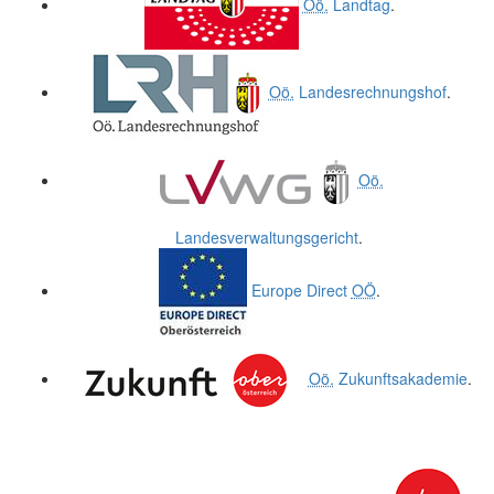
Oö.
Landtag
.
Oö.
Landesrechnungshof
.
Oö.
Landesverwaltungsgericht
.
Europe Direct
OÖ
.
Oö.
Zukunftsakademie
.