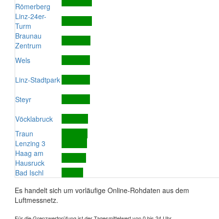
Römerberg
Linz-24er-
Turm
Braunau
Zentrum
Wels
Linz-Stadtpark
Steyr
Vöcklabruck
Traun
Lenzing 3
Haag am
Hausruck
Bad Ischl
Es handelt sich um vorläufige Online-Rohdaten aus dem
Luftmessnetz.
Für die Grenzwertprüfung ist der Tagesmittelwert von 0 bis 24 Uhr