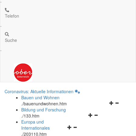
.
Telefon
.
Suche
.
Coronavirus: Aktuelle Informationen
Bauen und Wohnen
Navigationsm
.
/bauenundwohnen.htm
öffnen
Bildung und Forschung
Navigationsmenü
und
.
/133.htm
öffnen
schließen
Europa und
Navigationsmenü
und
Internationales
öffnen
schließen
.
/203110.htm