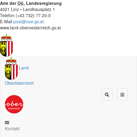
Amt der
Oö.
Landesregierung
4021 Linz • Landhausplatz 1
Telefon (+43 732) 77 20-0
E-Mail
post@ooe.gv.at
www.land-oberoesterreich.gv.at
Land
Oberösterreich
Kontakt