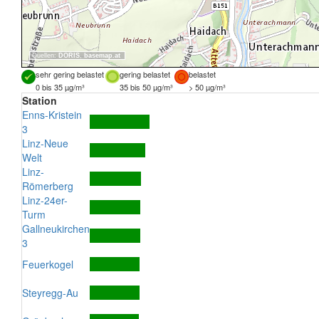
Quellen:
DORIS
,
basemap.at
sehr gering belastet
gering belastet
belastet
0 bis 35 µg/m³
35 bis 50 µg/m³
> 50 µg/m³
Station
Enns-Kristein
3
Linz-Neue
Welt
Linz-
Römerberg
Linz-24er-
Turm
Gallneukirchen
3
Feuerkogel
Steyregg-Au