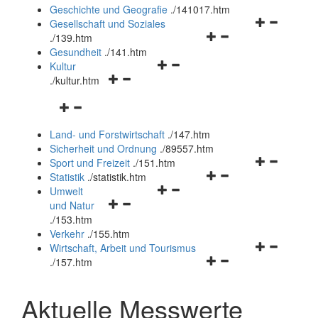
und
Geschichte und Geografie
.
/141017.htm
schließen
Navigationsm
Gesellschaft und Soziales
Navigationsmenü
öffnen
.
/139.htm
öffnen
und
Gesundheit
.
/141.htm
Navigationsmenü
und
schließen
Kultur
Navigationsmenü
öffnen
schließen
.
/kultur.htm
öffnen
und
Navigationsmenü
und
schließen
öffnen
schließen
Land- und Forstwirtschaft
.
/147.htm
und
Sicherheit und Ordnung
.
/89557.htm
schließen
Navigationsm
Sport und Freizeit
.
/151.htm
Navigationsmenü
öffnen
Statistik
.
/statistik.htm
Navigationsmenü
öffnen
und
Umwelt
Navigationsmenü
öffnen
und
schließen
und Natur
öffnen
und
schließen
.
/153.htm
und
schließen
Verkehr
.
/155.htm
schließen
Navigationsm
Wirtschaft, Arbeit und Tourismus
Navigationsmenü
öffnen
.
/157.htm
öffnen
und
und
schließen
Aktuelle Messwerte
schließen