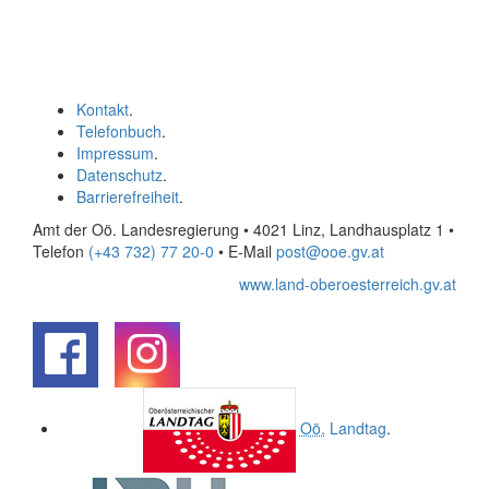
Kontakt
.
Telefonbuch
.
Impressum
.
Datenschutz
.
Barrierefreiheit
.
Amt der Oö. Landesregierung • 4021 Linz, Landhausplatz 1
•
Telefon
(+43 732) 77 20-0
• E-Mail
post@ooe.gv.at
www.land-oberoesterreich.gv.at
.
.
Oö.
Landtag
.