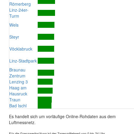
Römerberg
Linz-24er-
Turm
Wels
Steyr
Vöcklabruck
Linz-Stadtpark
Braunau
Zentrum
Lenzing 3
Haag am
Hausruck
Traun
Bad Ischl
Es handelt sich um vorläufige Online-Rohdaten aus dem
Luftmessnetz.
Für die Grenzwertprüfung ist der Tagesmittelwert von 0 bis 24 Uhr