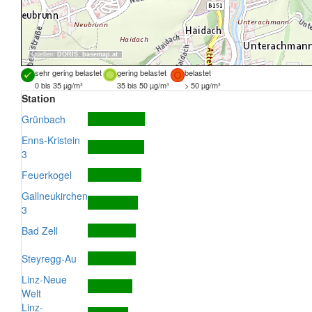
Quellen:
DORIS
,
basemap.at
sehr gering belastet
gering belastet
belastet
0 bis 35 µg/m³
35 bis 50 µg/m³
> 50 µg/m³
Station
Grünbach
Enns-Kristein
3
Feuerkogel
Gallneukirchen
3
Bad Zell
Steyregg-Au
Linz-Neue
Welt
Linz-