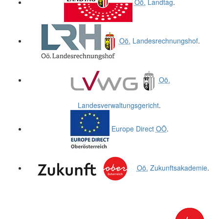
Oö.
Landtag
.
Oö.
Landesrechnungshof
.
Oö.
Landesverwaltungsgericht
.
Europe Direct
OÖ
.
Oö.
Zukunftsakademie
.