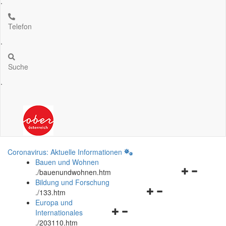
.
Telefon
.
Suche
.
Coronavirus: Aktuelle Informationen
Bauen und Wohnen
Navigationsm
.
/bauenundwohnen.htm
öffnen
Bildung und Forschung
Navigationsmenü
und
.
/133.htm
öffnen
schließen
Europa und
Navigationsmenü
und
Internationales
öffnen
schließen
.
/203110.htm