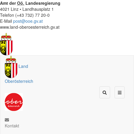
Amt der
Oö.
Landesregierung
4021 Linz • Landhausplatz 1
Telefon (+43 732) 77 20-0
E-Mail
post@ooe.gv.at
www.land-oberoesterreich.gv.at
Land
Oberösterreich
Kontakt