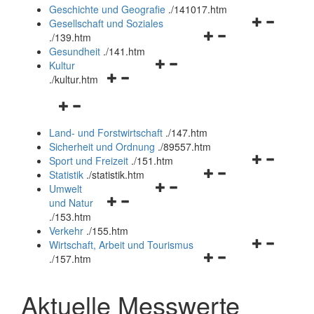
und
Geschichte und Geografie
.
/141017.htm
schließen
Navigationsm
Gesellschaft und Soziales
Navigationsmenü
öffnen
.
/139.htm
öffnen
und
Gesundheit
.
/141.htm
Navigationsmenü
und
schließen
Kultur
Navigationsmenü
öffnen
schließen
.
/kultur.htm
öffnen
und
Navigationsmenü
und
schließen
öffnen
schließen
Land- und Forstwirtschaft
.
/147.htm
und
Sicherheit und Ordnung
.
/89557.htm
schließen
Navigationsm
Sport und Freizeit
.
/151.htm
Navigationsmenü
öffnen
Statistik
.
/statistik.htm
Navigationsmenü
öffnen
und
Umwelt
Navigationsmenü
öffnen
und
schließen
und Natur
öffnen
und
schließen
.
/153.htm
und
schließen
Verkehr
.
/155.htm
schließen
Navigationsm
Wirtschaft, Arbeit und Tourismus
Navigationsmenü
öffnen
.
/157.htm
öffnen
und
und
schließen
Aktuelle Messwerte
schließen