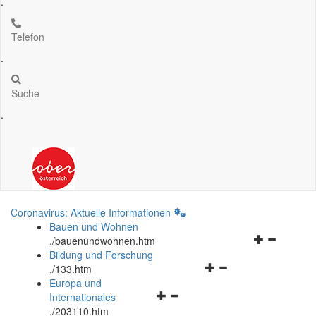
.
Telefon
.
Suche
.
Coronavirus: Aktuelle Informationen
Bauen und Wohnen
Navigationsm
.
/bauenundwohnen.htm
öffnen
Bildung und Forschung
Navigationsmenü
und
.
/133.htm
öffnen
schließen
Europa und
Navigationsmenü
und
Internationales
öffnen
schließen
.
/203110.htm