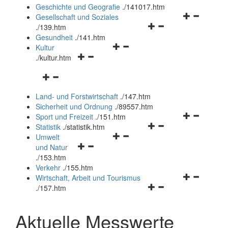
und
Geschichte und Geografie
.
/141017.htm
schließen
Navigationsm
Gesellschaft und Soziales
Navigationsmenü
öffnen
.
/139.htm
öffnen
und
Gesundheit
.
/141.htm
Navigationsmenü
und
schließen
Kultur
Navigationsmenü
öffnen
schließen
.
/kultur.htm
öffnen
und
Navigationsmenü
und
schließen
öffnen
schließen
Land- und Forstwirtschaft
.
/147.htm
und
Sicherheit und Ordnung
.
/89557.htm
schließen
Navigationsm
Sport und Freizeit
.
/151.htm
Navigationsmenü
öffnen
Statistik
.
/statistik.htm
Navigationsmenü
öffnen
und
Umwelt
Navigationsmenü
öffnen
und
schließen
und Natur
öffnen
und
schließen
.
/153.htm
und
schließen
Verkehr
.
/155.htm
schließen
Navigationsm
Wirtschaft, Arbeit und Tourismus
Navigationsmenü
öffnen
.
/157.htm
öffnen
und
und
schließen
Aktuelle Messwerte
schließen