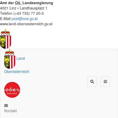
Amt der
Oö.
Landesregierung
4021 Linz • Landhausplatz 1
Telefon (+43 732) 77 20-0
E-Mail
post@ooe.gv.at
www.land-oberoesterreich.gv.at
Land
Oberösterreich
Kontakt