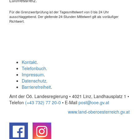
Luftmessnetz.
Für die Grenzwertprüfung ist der Tagesmittelwert von 0 bis 24 Uhr
ausschlaggebend. Der gleitende 24-Stunden Mittelwert gilt als vorläufiger
Richtwert.
Kontakt
.
Telefonbuch
.
Impressum
.
Datenschutz
.
Barrierefreiheit
.
Amt der Oö. Landesregierung • 4021 Linz, Landhausplatz 1
•
Telefon
(+43 732) 77 20-0
• E-Mail
post@ooe.gv.at
www.land-oberoesterreich.gv.at