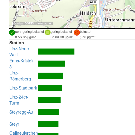
Quellen:
DORIS
,
basemap.at
sehr gering belastet
gering belastet
belastet
0 bis 35 µg/m³
35 bis 50 µg/m³
> 50 µg/m³
Station
Linz-Neue
Welt
Enns-Kristein
3
Linz-
Römerberg
Linz-Stadtpark
Linz-24er-
Turm
Steyregg-Au
Steyr
Gallneukirchen