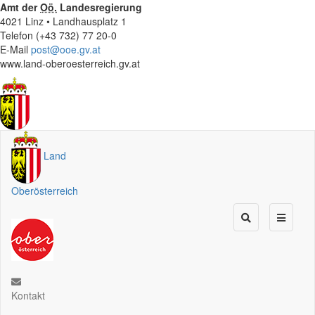
Amt der
Oö.
Landesregierung
4021 Linz • Landhausplatz 1
Telefon (+43 732) 77 20-0
E-Mail
post@ooe.gv.at
www.land-oberoesterreich.gv.at
Land
Oberösterreich
Kontakt