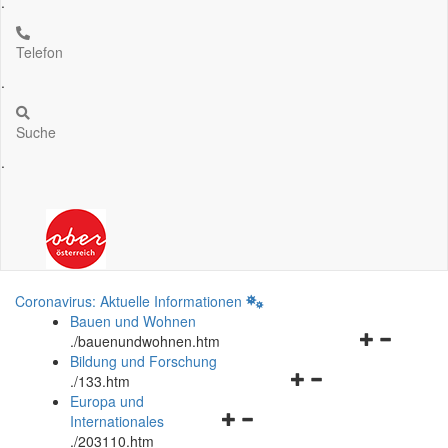
.
Telefon
.
Suche
.
Coronavirus: Aktuelle Informationen
Bauen und Wohnen
Navigationsm
.
/bauenundwohnen.htm
öffnen
Bildung und Forschung
Navigationsmenü
und
.
/133.htm
öffnen
schließen
Europa und
Navigationsmenü
und
Internationales
öffnen
schließen
.
/203110.htm