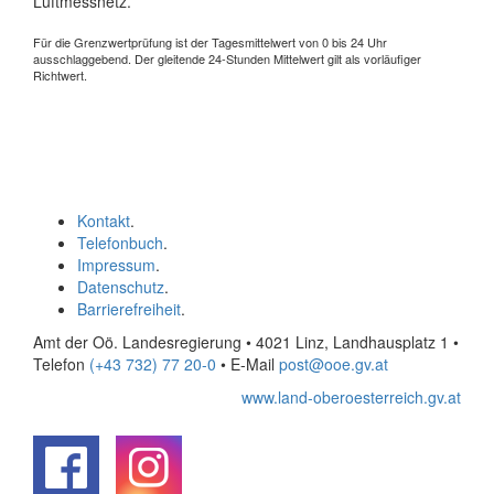
Luftmessnetz.
Für die Grenzwertprüfung ist der Tagesmittelwert von 0 bis 24 Uhr
ausschlaggebend. Der gleitende 24-Stunden Mittelwert gilt als vorläufiger
Richtwert.
Kontakt
.
Telefonbuch
.
Impressum
.
Datenschutz
.
Barrierefreiheit
.
Amt der Oö. Landesregierung • 4021 Linz, Landhausplatz 1
•
Telefon
(+43 732) 77 20-0
• E-Mail
post@ooe.gv.at
www.land-oberoesterreich.gv.at