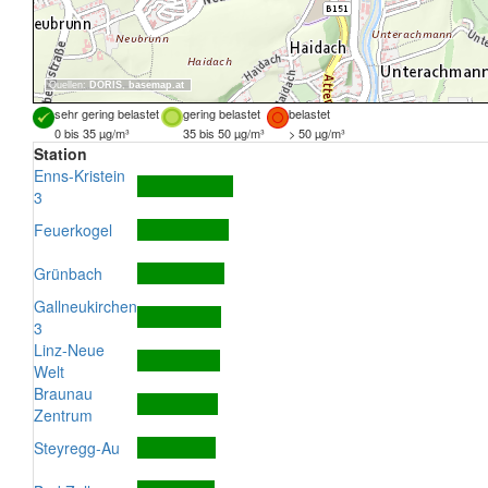
Quellen:
DORIS
,
basemap.at
sehr gering belastet
gering belastet
belastet
0 bis 35 µg/m³
35 bis 50 µg/m³
> 50 µg/m³
Station
Enns-Kristein
3
Feuerkogel
Grünbach
Gallneukirchen
3
Linz-Neue
Welt
Braunau
Zentrum
Steyregg-Au