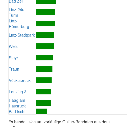
Bad Zell
Linz-24er-
Turm
Linz-
Römerberg
Linz-Stadtpark
Wels
Steyr
Traun
Vöcklabruck
Lenzing 3
Haag am
Hausruck
Bad Ischl
Es handelt sich um vorläufige Online-Rohdaten aus dem