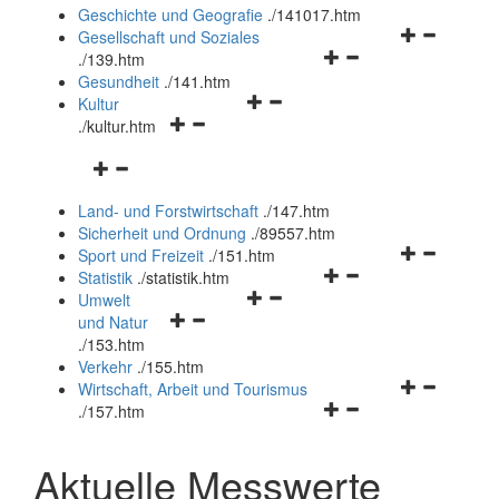
und
Geschichte und Geografie
.
/141017.htm
schließen
Navigationsm
Gesellschaft und Soziales
Navigationsmenü
öffnen
.
/139.htm
öffnen
und
Gesundheit
.
/141.htm
Navigationsmenü
und
schließen
Kultur
Navigationsmenü
öffnen
schließen
.
/kultur.htm
öffnen
und
Navigationsmenü
und
schließen
öffnen
schließen
Land- und Forstwirtschaft
.
/147.htm
und
Sicherheit und Ordnung
.
/89557.htm
schließen
Navigationsm
Sport und Freizeit
.
/151.htm
Navigationsmenü
öffnen
Statistik
.
/statistik.htm
Navigationsmenü
öffnen
und
Umwelt
Navigationsmenü
öffnen
und
schließen
und Natur
öffnen
und
schließen
.
/153.htm
und
schließen
Verkehr
.
/155.htm
schließen
Navigationsm
Wirtschaft, Arbeit und Tourismus
Navigationsmenü
öffnen
.
/157.htm
öffnen
und
und
schließen
Aktuelle Messwerte
schließen