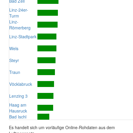
Bad Zell
Linz-24er-
Turm
Linz-
Römerberg
Linz-Stadtpark
Wels
Steyr
Traun
Vöcklabruck
Lenzing 3
Haag am
Hausruck
Bad Ischl
Es handelt sich um vorläufige Online-Rohdaten aus dem