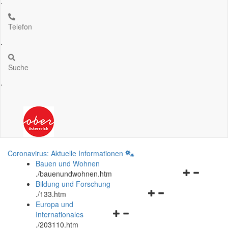
.
Telefon
.
Suche
.
Coronavirus: Aktuelle Informationen
Bauen und Wohnen
Navigationsm
.
/bauenundwohnen.htm
öffnen
Bildung und Forschung
Navigationsmenü
und
.
/133.htm
öffnen
schließen
Europa und
Navigationsmenü
und
Internationales
öffnen
schließen
.
/203110.htm