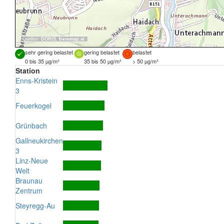
Quellen:
DORIS
,
basemap.at
sehr gering belastet
gering belastet
belastet
0 bis 35 µg/m³
35 bis 50 µg/m³
> 50 µg/m³
Station
Enns-Kristein
3
Feuerkogel
Grünbach
Gallneukirchen
3
Linz-Neue
Welt
Braunau
Zentrum
Steyregg-Au