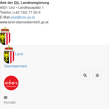
Amt der
Oö.
Landesregierung
4021 Linz • Landhausplatz 1
Telefon (+43 732) 77 20-0
E-Mail
post@ooe.gv.at
www.land-oberoesterreich.gv.at
Land
Oberösterreich
Kontakt