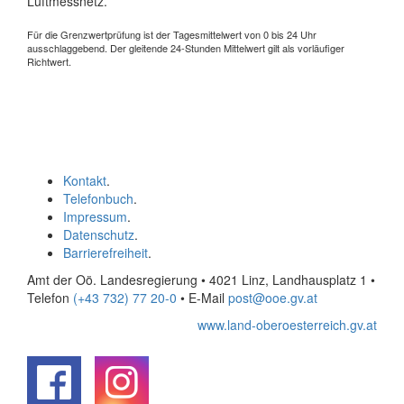
Luftmessnetz.
Für die Grenzwertprüfung ist der Tagesmittelwert von 0 bis 24 Uhr
ausschlaggebend. Der gleitende 24-Stunden Mittelwert gilt als vorläufiger
Richtwert.
Kontakt
.
Telefonbuch
.
Impressum
.
Datenschutz
.
Barrierefreiheit
.
Amt der Oö. Landesregierung • 4021 Linz, Landhausplatz 1
•
Telefon
(+43 732) 77 20-0
• E-Mail
post@ooe.gv.at
www.land-oberoesterreich.gv.at