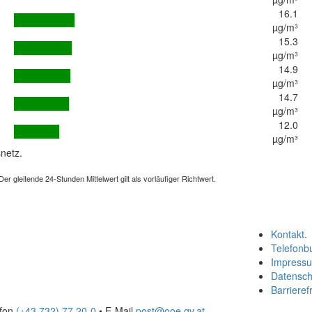
16.1
µg/m³
15.3
µg/m³
14.9
µg/m³
14.7
µg/m³
12.0
µg/m³
netz.
 gleitende 24-Stunden Mittelwert gilt als vorläufiger Richtwert.
Kontakt
.
Telefonb
Impress
Datensch
Barrierefr
efon
(+43 732) 77 20-0
• E-Mail
post@ooe.gv.at