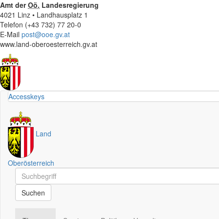
Amt der
Oö.
Landesregierung
4021 Linz • Landhausplatz 1
Telefon (+43 732) 77 20-0
E-Mail
post@ooe.gv.at
www.land-oberoesterreich.gv.at
Accesskeys
Land
Oberösterreich
Schnellsuche
Schnellsuche
Suchen