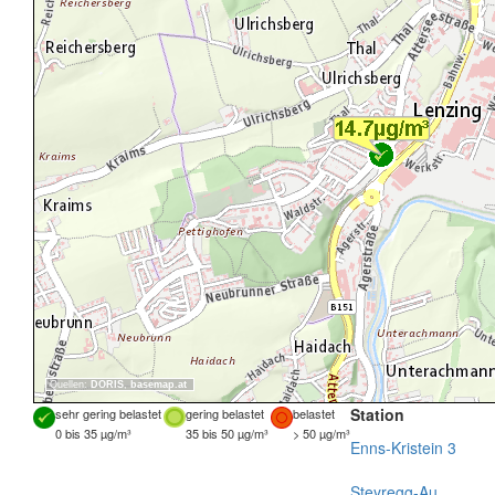
Quellen:
DORIS
,
basemap.at
Station
sehr gering belastet
gering belastet
belastet
0 bis 35 µg/m³
35 bis 50 µg/m³
> 50 µg/m³
Enns-Kristein 3
Steyregg-Au