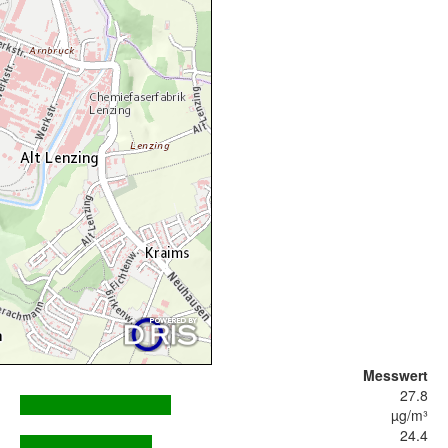
Messwert
27.8
µg/m³
24.4