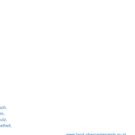
uch
.
um
.
utz
.
eiheit
.
www.land-oberoesterreich.gv.at