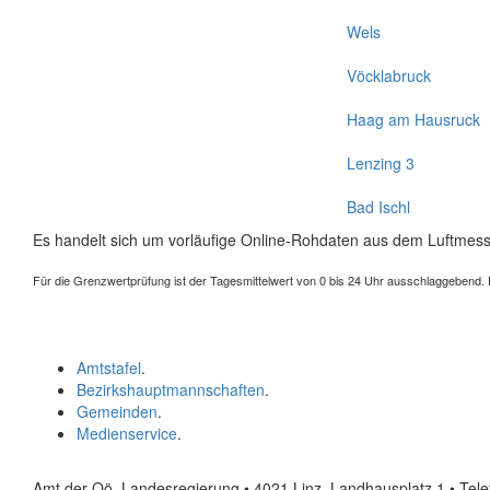
Wels
Vöcklabruck
Haag am Hausruck
Lenzing 3
Bad Ischl
Es handelt sich um vorläufige Online-Rohdaten aus dem Luftmess
Für die Grenzwertprüfung ist der Tagesmittelwert von 0 bis 24 Uhr ausschlaggebend. Der
Amtstafel
.
Bezirkshauptmannschaften
.
Gemeinden
.
Medienservice
.
Amt der Oö. Landesregierung • 4021 Linz, Landhausplatz 1
• Tel