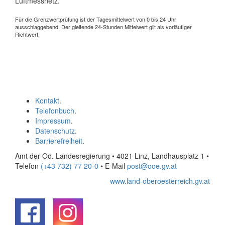
Luftmessnetz.
Für die Grenzwertprüfung ist der Tagesmittelwert von 0 bis 24 Uhr
ausschlaggebend. Der gleitende 24-Stunden Mittelwert gilt als vorläufiger
Richtwert.
Kontakt
.
Telefonbuch
.
Impressum
.
Datenschutz
.
Barrierefreiheit
.
Amt der Oö. Landesregierung • 4021 Linz, Landhausplatz 1
•
Telefon
(+43 732) 77 20-0
• E-Mail
post@ooe.gv.at
www.land-oberoesterreich.gv.at