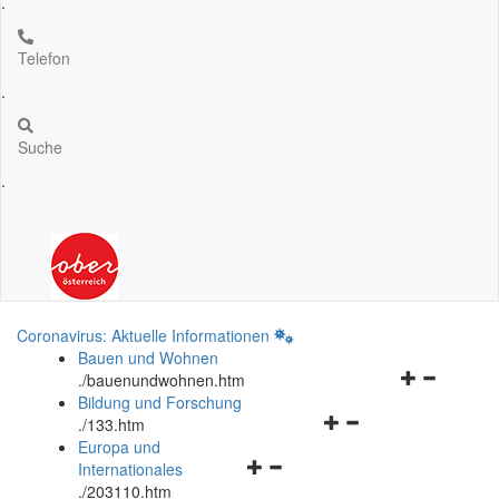
.
Telefon
.
Suche
.
Coronavirus: Aktuelle Informationen
Bauen und Wohnen
Navigationsm
.
/bauenundwohnen.htm
öffnen
Bildung und Forschung
Navigationsmenü
und
.
/133.htm
öffnen
schließen
Europa und
Navigationsmenü
und
Internationales
öffnen
schließen
.
/203110.htm