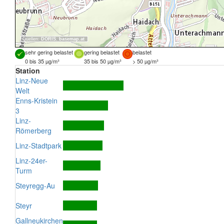
Quellen:
DORIS
,
basemap.at
sehr gering belastet
gering belastet
belastet
0 bis 35 µg/m³
35 bis 50 µg/m³
> 50 µg/m³
Station
Linz-Neue
Welt
Enns-Kristein
3
Linz-
Römerberg
Linz-Stadtpark
Linz-24er-
Turm
Steyregg-Au
Steyr
Gallneukirchen