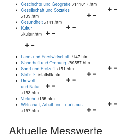
und
Geschichte und Geografie
.
/141017.htm
schließen
Navigationsm
Gesellschaft und Soziales
Navigationsmenü
öffnen
.
/139.htm
öffnen
und
Gesundheit
.
/141.htm
Navigationsmenü
und
schließen
Kultur
Navigationsmenü
öffnen
schließen
.
/kultur.htm
öffnen
und
Navigationsmenü
und
schließen
öffnen
schließen
Land- und Forstwirtschaft
.
/147.htm
und
Sicherheit und Ordnung
.
/89557.htm
schließen
Navigationsm
Sport und Freizeit
.
/151.htm
Navigationsmenü
öffnen
Statistik
.
/statistik.htm
Navigationsmenü
öffnen
und
Umwelt
Navigationsmenü
öffnen
und
schließen
und Natur
öffnen
und
schließen
.
/153.htm
und
schließen
Verkehr
.
/155.htm
schließen
Navigationsm
Wirtschaft, Arbeit und Tourismus
Navigationsmenü
öffnen
.
/157.htm
öffnen
und
und
schließen
Aktuelle Messwerte
schließen