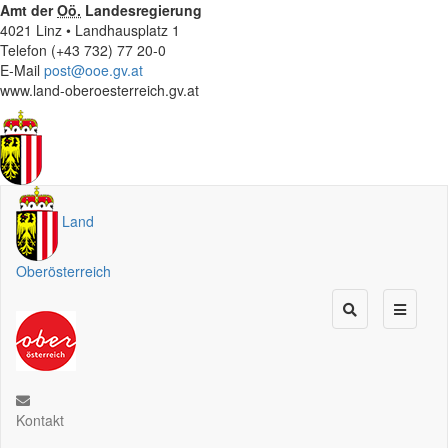
Amt der
Oö.
Landesregierung
4021 Linz • Landhausplatz 1
Telefon (+43 732) 77 20-0
E-Mail
post@ooe.gv.at
www.land-oberoesterreich.gv.at
Land
Oberösterreich
Kontakt