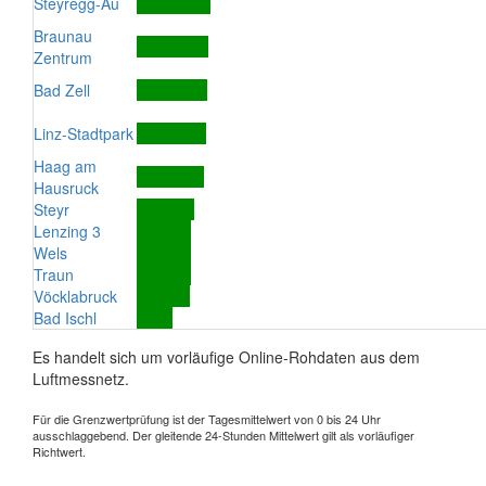
Steyregg-Au
Braunau
Zentrum
Bad Zell
Linz-Stadtpark
Haag am
Hausruck
Steyr
Lenzing 3
Wels
Traun
Vöcklabruck
Bad Ischl
Es handelt sich um vorläufige Online-Rohdaten aus dem
Luftmessnetz.
Für die Grenzwertprüfung ist der Tagesmittelwert von 0 bis 24 Uhr
ausschlaggebend. Der gleitende 24-Stunden Mittelwert gilt als vorläufiger
Richtwert.