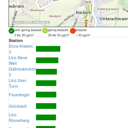
Quellen:
DORIS
,
basemap.at
sehr gering belastet
gering belastet
belastet
0 bis 35 µg/m³
35 bis 50 µg/m³
> 50 µg/m³
Station
Enns-Kristein
3
Linz-Neue
Welt
Gallneukirchen
3
Linz-24er-
Turm
Feuerkogel
Grünbach
Linz-
Römerberg