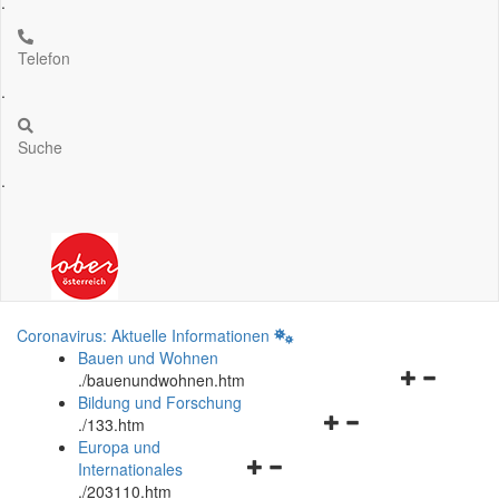
.
Telefon
.
Suche
.
Coronavirus: Aktuelle Informationen
Bauen und Wohnen
Navigationsm
.
/bauenundwohnen.htm
öffnen
Bildung und Forschung
Navigationsmenü
und
.
/133.htm
öffnen
schließen
Europa und
Navigationsmenü
und
Internationales
öffnen
schließen
.
/203110.htm