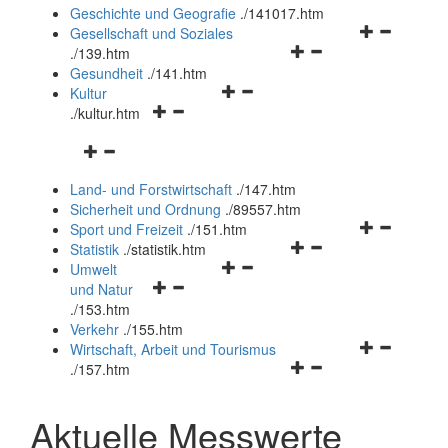
und
Geschichte und Geografie
.
/141017.htm
schließen
Navigationsm
Gesellschaft und Soziales
Navigationsmenü
öffnen
.
/139.htm
öffnen
und
Gesundheit
.
/141.htm
Navigationsmenü
und
schließen
Kultur
Navigationsmenü
öffnen
schließen
.
/kultur.htm
öffnen
und
Navigationsmenü
und
schließen
öffnen
schließen
Land- und Forstwirtschaft
.
/147.htm
und
Sicherheit und Ordnung
.
/89557.htm
schließen
Navigationsm
Sport und Freizeit
.
/151.htm
Navigationsmenü
öffnen
Statistik
.
/statistik.htm
Navigationsmenü
öffnen
und
Umwelt
Navigationsmenü
öffnen
und
schließen
und Natur
öffnen
und
schließen
.
/153.htm
und
schließen
Verkehr
.
/155.htm
schließen
Navigationsm
Wirtschaft, Arbeit und Tourismus
Navigationsmenü
öffnen
.
/157.htm
öffnen
und
und
schließen
Aktuelle Messwerte
schließen