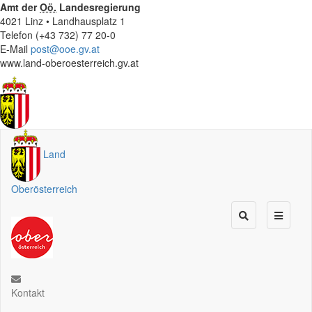
Amt der
Oö.
Landesregierung
4021 Linz • Landhausplatz 1
Telefon (+43 732) 77 20-0
E-Mail
post@ooe.gv.at
www.land-oberoesterreich.gv.at
Land
Oberösterreich
Kontakt