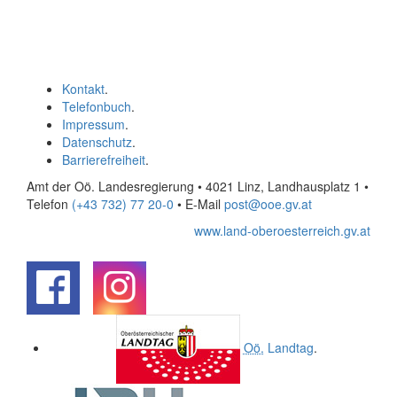
Kontakt
.
Telefonbuch
.
Impressum
.
Datenschutz
.
Barrierefreiheit
.
Amt der Oö. Landesregierung • 4021 Linz, Landhausplatz 1
•
Telefon
(+43 732) 77 20-0
• E-Mail
post@ooe.gv.at
www.land-oberoesterreich.gv.at
.
.
Oö.
Landtag
.