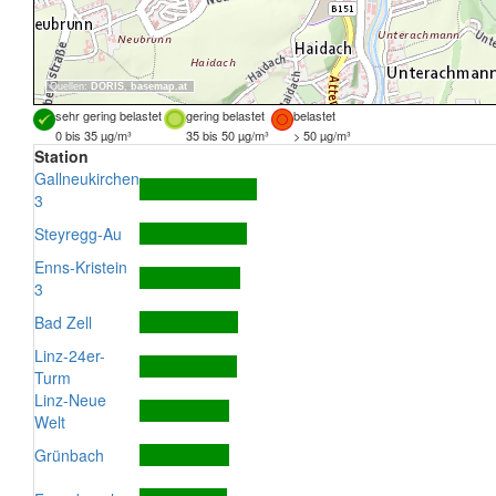
Quellen:
DORIS
,
basemap.at
sehr gering belastet
gering belastet
belastet
0 bis 35 µg/m³
35 bis 50 µg/m³
> 50 µg/m³
Station
Gallneukirchen
3
Steyregg-Au
Enns-Kristein
3
Bad Zell
Linz-24er-
Turm
Linz-Neue
Welt
Grünbach