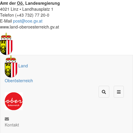
Amt der
Oö.
Landesregierung
4021 Linz • Landhausplatz 1
Telefon (+43 732) 77 20-0
E-Mail
post@ooe.gv.at
www.land-oberoesterreich.gv.at
Land
Oberösterreich
Kontakt