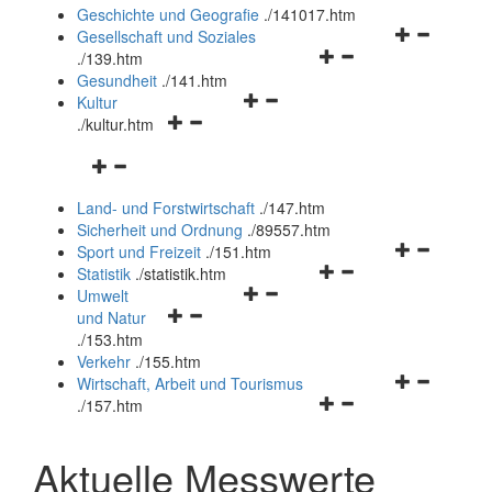
und
Geschichte und Geografie
.
/141017.htm
schließen
Navigationsm
Gesellschaft und Soziales
Navigationsmenü
öffnen
.
/139.htm
öffnen
und
Gesundheit
.
/141.htm
Navigationsmenü
und
schließen
Kultur
Navigationsmenü
öffnen
schließen
.
/kultur.htm
öffnen
und
Navigationsmenü
und
schließen
öffnen
schließen
Land- und Forstwirtschaft
.
/147.htm
und
Sicherheit und Ordnung
.
/89557.htm
schließen
Navigationsm
Sport und Freizeit
.
/151.htm
Navigationsmenü
öffnen
Statistik
.
/statistik.htm
Navigationsmenü
öffnen
und
Umwelt
Navigationsmenü
öffnen
und
schließen
und Natur
öffnen
und
schließen
.
/153.htm
und
schließen
Verkehr
.
/155.htm
schließen
Navigationsm
Wirtschaft, Arbeit und Tourismus
Navigationsmenü
öffnen
.
/157.htm
öffnen
und
und
schließen
Aktuelle Messwerte
schließen