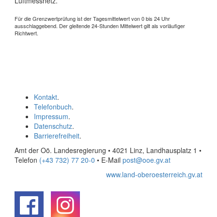
Luftmessnetz.
Für die Grenzwertprüfung ist der Tagesmittelwert von 0 bis 24 Uhr
ausschlaggebend. Der gleitende 24-Stunden Mittelwert gilt als vorläufiger
Richtwert.
Kontakt
.
Telefonbuch
.
Impressum
.
Datenschutz
.
Barrierefreiheit
.
Amt der Oö. Landesregierung • 4021 Linz, Landhausplatz 1
•
Telefon
(+43 732) 77 20-0
• E-Mail
post@ooe.gv.at
www.land-oberoesterreich.gv.at