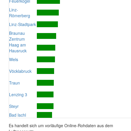
Feuerkogel
Linz-
Römerberg
Linz-Stadtpark
Braunau
Zentrum
Haag am
Hausruck
Wels
Vöcklabruck
Traun
Lenzing 3
Steyr
Bad Ischl
Es handelt sich um vorläufige Online-Rohdaten aus dem