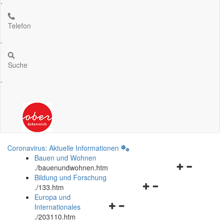
.
Telefon
.
Suche
.
Coronavirus: Aktuelle Informationen
Bauen und Wohnen
Navigationsm
.
/bauenundwohnen.htm
öffnen
Bildung und Forschung
Navigationsmenü
und
.
/133.htm
öffnen
schließen
Europa und
Navigationsmenü
und
Internationales
öffnen
schließen
.
/203110.htm